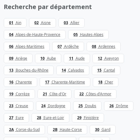
Recherche par département
01
Ain
02
Aisne
03
Allier
04
Alpes-de-Haute-Provence
05
Hautes-Alpes
06
Alpes-Maritimes
07
Ardèche
08
Ardennes
09
Ariège
10
Aube
11
Aude
12
Aveyron
13
Bouches-du-Rhône
14
Calvados
15
Cantal
16
Charente
17
Charente-Maritime
18
Cher
19
Corrèze
21
Côte-d'Or
22
Côtes-d'Armor
23
Creuse
24
Dordogne
25
Doubs
26
Drôme
27
Eure
28
Eure-et-Loir
29
Finistère
2A
Corse-du-Sud
2B
Haute-Corse
30
Gard