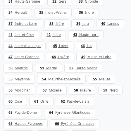
31
Haute-Garonne
32
Gers
33
Gironde
34
Hérault
35
Ille-et-Vilaine
36
Indre
37
Indre-et-Loire
38
Isère
39
Jura
40
Landes
41
Loir-et-Cher
42
Loire
43
Haute-Loire
44
Loire-Atlantique
45
Loiret
46
Lot
47
Lot-et-Garonne
48
Lozère
49
Maine-et-Loire
50
Manche
51
Marne
52
Haute-Marne
53
Mayenne
54
Meurthe-et-Moselle
55
Meuse
56
Morbihan
57
Moselle
58
Nièvre
59
Nord
60
Oise
61
Orne
62
Pas-de-Calais
63
Puy-de-Dôme
64
Pyrénées-Atlantiques
65
Hautes-Pyrénées
66
Pyrénées-Orientales