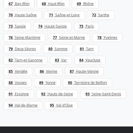
67
Bas-Rhin
68
Haut-Rhin
69
Rhône
70
Haute-Saône
71
Saône-et-Loire
72
Sarthe
73
Savoie
74
Haute-Savoie
75
Paris
76
Seine-Maritime
77
Seine-et-Marne
78
Yvelines
79
Deux-Sèvres
80
Somme
81
Tarn
82
Tarn-et-Garonne
83
Var
84
Vaucluse
85
Vendée
86
Vienne
87
Haute-Vienne
88
Vosges
89
Yonne
90
Territoire de Belfort
91
Essonne
92
Hauts-de-Seine
93
Seine-Saint-Denis
94
Val-de-Marne
95
Val-d'Oise