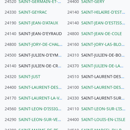
24520
SAINT-GERMAIN-ET-MONS
24400
SAINT-GERY
24330
SAINT-GEYRAC
24140
SAINT-HILAIRE-D'ESTISSAC
24190
SAINT-JEAN-D'ATAUX
24140
SAINT-JEAN-D'ESTISSAC
24140
SAINT-JEAN-D'EYRAUD
24800
SAINT-JEAN-DE-COLE
24800
SAINT-JORY-DE-CHALAIS
24160
SAINT-JORY-LAS-BLOUX
24500
SAINT-JULIEN-D'EYMET
24310
SAINT-JULIEN-DE-BOURDEILLES
24140
SAINT-JULIEN-DE-CREMPSE
24370
SAINT-JULIEN-DE-LAMPON
24320
SAINT-JUST
24510
SAINT-LAURENT-DES-BATONS
24400
SAINT-LAURENT-DES-HOMMES
24100
SAINT-LAURENT-DES-VIGNES
24170
SAINT-LAURENT-LA-VALLEE
24330
SAINT-LAURENT-SUR-MANOIRE
24560
SAINT-LEON-D'ISSIGEAC
24110
SAINT-LEON-SUR-L'ISLE
24290
SAINT-LEON-SUR-VEZERE
24400
SAINT-LOUIS-EN-L'ISLE