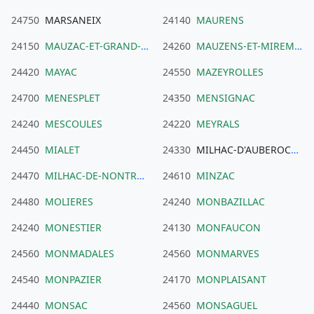
24750
MARSANEIX
24140
MAURENS
24150
MAUZAC-ET-GRAND-CASTANG
24260
MAUZENS-ET-MIREMONT
24420
MAYAC
24550
MAZEYROLLES
24700
MENESPLET
24350
MENSIGNAC
24240
MESCOULES
24220
MEYRALS
24450
MIALET
24330
MILHAC-D'AUBEROCHE
24470
MILHAC-DE-NONTRON
24610
MINZAC
24480
MOLIERES
24240
MONBAZILLAC
24240
MONESTIER
24130
MONFAUCON
24560
MONMADALES
24560
MONMARVES
24540
MONPAZIER
24170
MONPLAISANT
24440
MONSAC
24560
MONSAGUEL