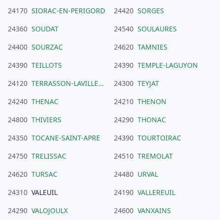
24170
SIORAC-EN-PERIGORD
24420
SORGES
24360
SOUDAT
24540
SOULAURES
24400
SOURZAC
24620
TAMNIES
24390
TEILLOTS
24390
TEMPLE-LAGUYON
24120
TERRASSON-LAVILLEDIEU
24300
TEYJAT
24240
THENAC
24210
THENON
24800
THIVIERS
24290
THONAC
24350
TOCANE-SAINT-APRE
24390
TOURTOIRAC
24750
TRELISSAC
24510
TREMOLAT
24620
TURSAC
24480
URVAL
24310
VALEUIL
24190
VALLEREUIL
24290
VALOJOULX
24600
VANXAINS