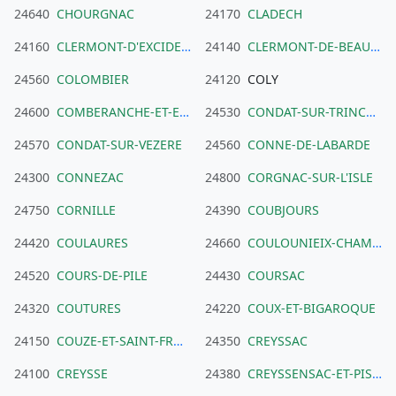
24640
CHOURGNAC
24170
CLADECH
24160
CLERMONT-D'EXCIDEUIL
24140
CLERMONT-DE-BEAUREGARD
24560
COLOMBIER
24120
COLY
24600
COMBERANCHE-ET-EPELUCHE
24530
CONDAT-SUR-TRINCOU
24570
CONDAT-SUR-VEZERE
24560
CONNE-DE-LABARDE
24300
CONNEZAC
24800
CORGNAC-SUR-L'ISLE
24750
CORNILLE
24390
COUBJOURS
24420
COULAURES
24660
COULOUNIEIX-CHAMIERS
24520
COURS-DE-PILE
24430
COURSAC
24320
COUTURES
24220
COUX-ET-BIGAROQUE
24150
COUZE-ET-SAINT-FRONT
24350
CREYSSAC
24100
CREYSSE
24380
CREYSSENSAC-ET-PISSOT