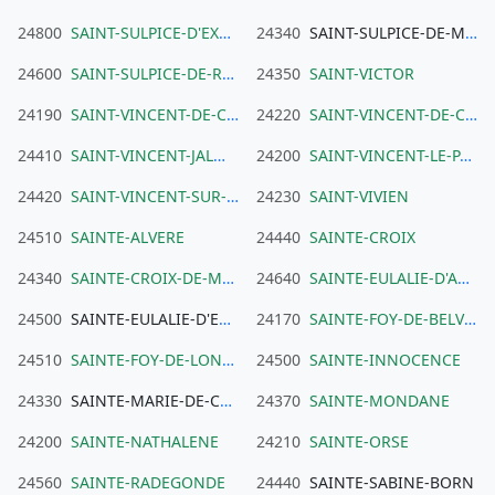
24800
SAINT-SULPICE-D'EXCIDEUIL
24340
SAINT-SULPICE-DE-MAREUIL
24600
SAINT-SULPICE-DE-ROUMAGNAC
24350
SAINT-VICTOR
24190
SAINT-VINCENT-DE-CONNEZAC
24220
SAINT-VINCENT-DE-COSSE
24410
SAINT-VINCENT-JALMOUTIERS
24200
SAINT-VINCENT-LE-PALUEL
24420
SAINT-VINCENT-SUR-L'ISLE
24230
SAINT-VIVIEN
24510
SAINTE-ALVERE
24440
SAINTE-CROIX
24340
SAINTE-CROIX-DE-MAREUIL
24640
SAINTE-EULALIE-D'ANS
24500
SAINTE-EULALIE-D'EYMET
24170
SAINTE-FOY-DE-BELVES
24510
SAINTE-FOY-DE-LONGAS
24500
SAINTE-INNOCENCE
24330
SAINTE-MARIE-DE-CHIGNAC
24370
SAINTE-MONDANE
24200
SAINTE-NATHALENE
24210
SAINTE-ORSE
24560
SAINTE-RADEGONDE
24440
SAINTE-SABINE-BORN