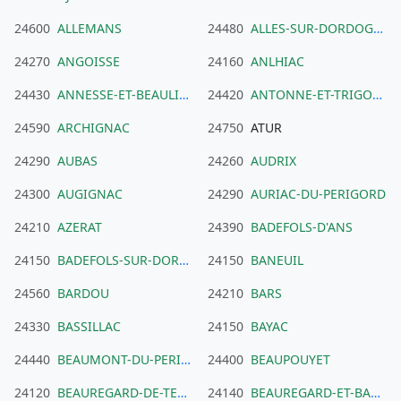
24600
ALLEMANS
24480
ALLES-SUR-DORDOGNE
24270
ANGOISSE
24160
ANLHIAC
24430
ANNESSE-ET-BEAULIEU
24420
ANTONNE-ET-TRIGONANT
24590
ARCHIGNAC
24750
ATUR
24290
AUBAS
24260
AUDRIX
24300
AUGIGNAC
24290
AURIAC-DU-PERIGORD
24210
AZERAT
24390
BADEFOLS-D'ANS
24150
BADEFOLS-SUR-DORDOGNE
24150
BANEUIL
24560
BARDOU
24210
BARS
24330
BASSILLAC
24150
BAYAC
24440
BEAUMONT-DU-PERIGORD
24400
BEAUPOUYET
24120
BEAUREGARD-DE-TERRASSON
24140
BEAUREGARD-ET-BASSAC