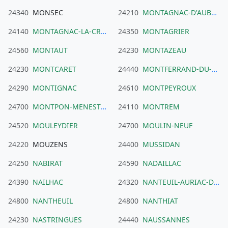
24340
MONSEC
24210
MONTAGNAC-D'AUBEROCHE
24140
MONTAGNAC-LA-CREMPSE
24350
MONTAGRIER
24560
MONTAUT
24230
MONTAZEAU
24230
MONTCARET
24440
MONTFERRAND-DU-PERIGORD
24290
MONTIGNAC
24610
MONTPEYROUX
24700
MONTPON-MENESTEROL
24110
MONTREM
24520
MOULEYDIER
24700
MOULIN-NEUF
24220
MOUZENS
24400
MUSSIDAN
24250
NABIRAT
24590
NADAILLAC
24390
NAILHAC
24320
NANTEUIL-AURIAC-DE-BOURZAC
24800
NANTHEUIL
24800
NANTHIAT
24230
NASTRINGUES
24440
NAUSSANNES