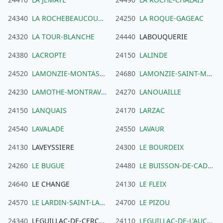
24340
LA ROCHEBEAUCOURT-ET-ARGENTINE
24250
LA ROQUE-GAGEAC
24320
LA TOUR-BLANCHE
24440
LABOUQUERIE
24380
LACROPTE
24150
LALINDE
24520
LAMONZIE-MONTASTRUC
24680
LAMONZIE-SAINT-MARTIN
24230
LAMOTHE-MONTRAVEL
24270
LANOUAILLE
24150
LANQUAIS
24170
LARZAC
24540
LAVALADE
24550
LAVAUR
24130
LAVEYSSIERE
24300
LE BOURDEIX
24260
LE BUGUE
24480
LE BUISSON-DE-CADOUIN
24640
LE CHANGE
24130
LE FLEIX
24570
LE LARDIN-SAINT-LAZARE
24700
LE PIZOU
24340
LEGUILLAC-DE-CERCLES
24110
LEGUILLAC-DE-L'AUCHE