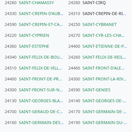
24260
SAINT-CHAMASSY
24260
SAINT-CIRQ
24330
SAINT-CREPIN-D'AUBEROCHE
24310
SAINT-CREPIN-DE-RICHEMONT
24590
SAINT-CREPIN-ET-CARLUCET
24250
SAINT-CYBRANET
24220
SAINT-CYPRIEN
24270
SAINT-CYR-LES-CHAMPAGNES
24360
SAINT-ESTEPHE
24400
SAINT-ETIENNE-DE-PUYCORBIER
24340
SAINT-FELIX-DE-BOURDEILLES
24260
SAINT-FELIX-DE-REILLAC-ET-MORTEMART
24510
SAINT-FELIX-DE-VILLADEIX
24460
SAINT-FRONT-D'ALEMPS
24400
SAINT-FRONT-DE-PRADOUX
24300
SAINT-FRONT-LA-RIVIERE
24300
SAINT-FRONT-SUR-NIZONNE
24590
SAINT-GENIES
24130
SAINT-GEORGES-BLANCANEIX
24140
SAINT-GEORGES-DE-MONTCLARD
24700
SAINT-GERAUD-DE-CORPS
24170
SAINT-GERMAIN-DE-BELVES
24160
SAINT-GERMAIN-DES-PRES
24190
SAINT-GERMAIN-DU-SALEMBRE