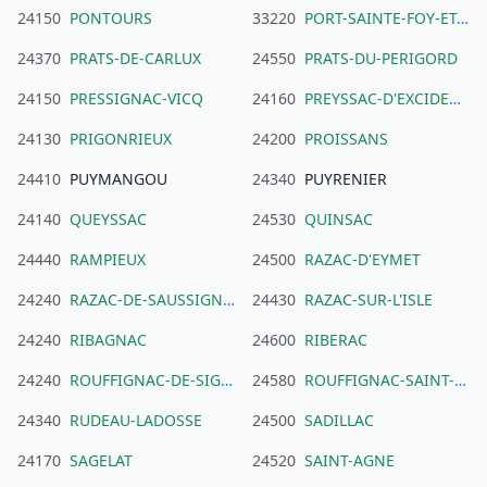
24150
PONTOURS
33220
PORT-SAINTE-FOY-ET-PONCHAPT
24370
PRATS-DE-CARLUX
24550
PRATS-DU-PERIGORD
24150
PRESSIGNAC-VICQ
24160
PREYSSAC-D'EXCIDEUIL
24130
PRIGONRIEUX
24200
PROISSANS
24410
PUYMANGOU
24340
PUYRENIER
24140
QUEYSSAC
24530
QUINSAC
24440
RAMPIEUX
24500
RAZAC-D'EYMET
24240
RAZAC-DE-SAUSSIGNAC
24430
RAZAC-SUR-L'ISLE
24240
RIBAGNAC
24600
RIBERAC
24240
ROUFFIGNAC-DE-SIGOULES
24580
ROUFFIGNAC-SAINT-CERNIN-DE-REILHAC
24340
RUDEAU-LADOSSE
24500
SADILLAC
24170
SAGELAT
24520
SAINT-AGNE