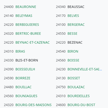
24400
BEAURONNE
24340
BEAUSSAC
24140
BELEYMAS
24170
BELVES
24220
BERBIGUIERES
24100
BERGERAC
24320
BERTRIC-BUREE
24550
BESSE
24220
BEYNAC-ET-CAZENAC
24220
BEZENAC
24310
BIRAS
24540
BIRON
24330
BLIS-ET-BORN
24560
BOISSE
24390
BOISSEUILH
24230
BONNEVILLE-ET-SAINT-AVIT-DE-FUMADIERES
24590
BORREZE
24130
BOSSET
24480
BOUILLAC
24750
BOULAZAC
24560
BOUNIAGUES
24310
BOURDEILLES
24320
BOURG-DES-MAISONS
24600
BOURG-DU-BOST