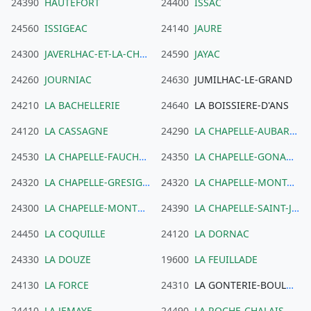
24390
HAUTEFORT
24400
ISSAC
24560
ISSIGEAC
24140
JAURE
24300
JAVERLHAC-ET-LA-CHAPELLE-SAINT-ROBERT
24590
JAYAC
24260
JOURNIAC
24630
JUMILHAC-LE-GRAND
24210
LA BACHELLERIE
24640
LA BOISSIERE-D'ANS
24120
LA CASSAGNE
24290
LA CHAPELLE-AUBAREIL
24530
LA CHAPELLE-FAUCHER
24350
LA CHAPELLE-GONAGUET
24320
LA CHAPELLE-GRESIGNAC
24320
LA CHAPELLE-MONTABOURLET
24300
LA CHAPELLE-MONTMOREAU
24390
LA CHAPELLE-SAINT-JEAN
24450
LA COQUILLE
24120
LA DORNAC
24330
LA DOUZE
19600
LA FEUILLADE
24130
LA FORCE
24310
LA GONTERIE-BOULOUNEIX
24410
LA JEMAYE
24490
LA ROCHE-CHALAIS