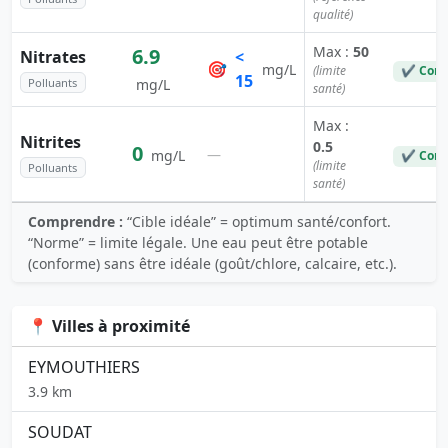
qualité)
Max :
50
6.9
Nitrates
<
🎯
mg/L
(limite
✔ Conf
15
Polluants
mg/L
santé)
Max :
Nitrites
0.5
0
—
mg/L
✔ Conf
(limite
Polluants
santé)
Comprendre :
“Cible idéale” = optimum santé/confort.
“Norme” = limite légale. Une eau peut être potable
(conforme) sans être idéale (goût/chlore, calcaire, etc.).
📍 Villes à proximité
EYMOUTHIERS
3.9 km
SOUDAT