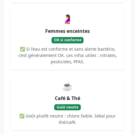
🤰
Femmes enceintes
OK si conforme
✅ Si l’eau est conforme et sans alerte bactério,
c’est généralement OK. Les infos utiles : nitrates,
pesticides, PFAS.
☕
Café & Thé
Goût neutre
✅ Goût plutôt neutre : chlore faible. Idéal pour
thé/café.