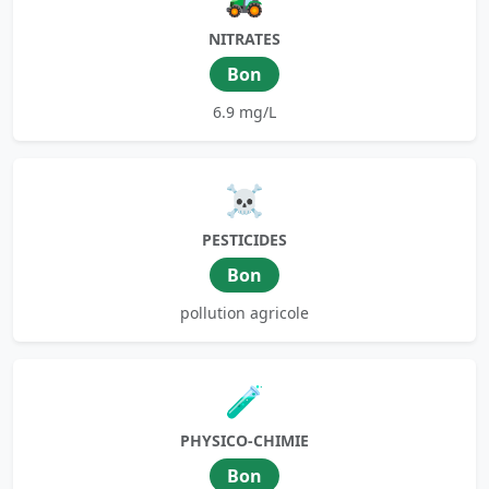
NITRATES
Bon
6.9 mg/L
☠️
PESTICIDES
Bon
pollution agricole
🧪
PHYSICO-CHIMIE
Bon