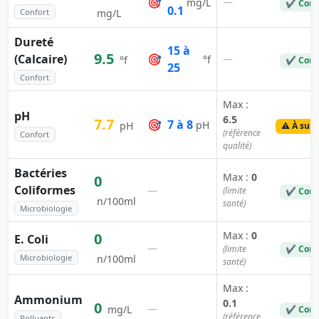
🎯
—
mg/L
✔ Conf
0.1
Confort
mg/L
Dureté
15 à
9.5
(Calcaire)
🎯
—
°f
°f
✔ Conf
25
Confort
Max :
pH
6.5
7.7
🎯
7 à 8
pH
pH
⚠️ À surv
(référence
Confort
qualité)
Bactéries
Max :
0
0
Coliformes
—
(limite
✔ Conf
n/100ml
santé)
Microbiologie
Max :
0
0
E. Coli
—
(limite
✔ Conf
Microbiologie
n/100ml
santé)
Max :
Ammonium
0.1
0
—
mg/L
✔ Conf
(référence
Polluants