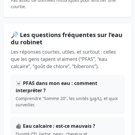
Pas assez de données historiques pour afficher une
courbe.
🔎 Les questions fréquentes sur l’eau
du robinet
Les réponses courtes, utiles, et surtout : celles
que les gens tapent vraiment (“PFAS”, “eau
calcaire”, “goût de chlore”, “biberons”).
☠️ PFAS dans mon eau : comment
interpréter ?
Comprendre “Somme 20”, les unités (µg/L), et quoi
surveiller.
🪨 Eau calcaire : est-ce mauvais ?
Dureté (°f), tartre, peau, cheveux et