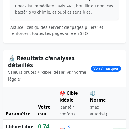
Checklist immédiate : avis ARS, bouillir ou non, cas
bactério vs chimie, et publics sensibles.
Astuce : ces guides servent de “pages piliers” et
renforcent toutes tes pages ville en SEO.
🔬 Résultats d’analyses
détaillés
Voir / masquer
Valeurs brutes + “cible idéale” vs “norme
légale”.
🎯 Cible
⚖️
idéale
Norme
Votre
(santé /
(max
Paramètre
eau
S
confort)
autorisé)
0.74
Chlore Libre
<