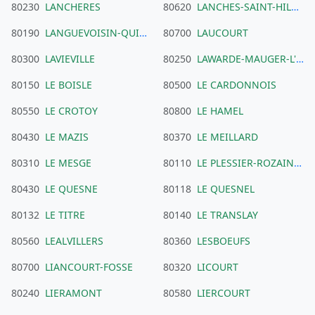
80230
LANCHERES
80620
LANCHES-SAINT-HILAIRE
80190
LANGUEVOISIN-QUIQUERY
80700
LAUCOURT
80300
LAVIEVILLE
80250
LAWARDE-MAUGER-L'HORTOY
80150
LE BOISLE
80500
LE CARDONNOIS
80550
LE CROTOY
80800
LE HAMEL
80430
LE MAZIS
80370
LE MEILLARD
80310
LE MESGE
80110
LE PLESSIER-ROZAINVILLERS
80430
LE QUESNE
80118
LE QUESNEL
80132
LE TITRE
80140
LE TRANSLAY
80560
LEALVILLERS
80360
LESBOEUFS
80700
LIANCOURT-FOSSE
80320
LICOURT
80240
LIERAMONT
80580
LIERCOURT