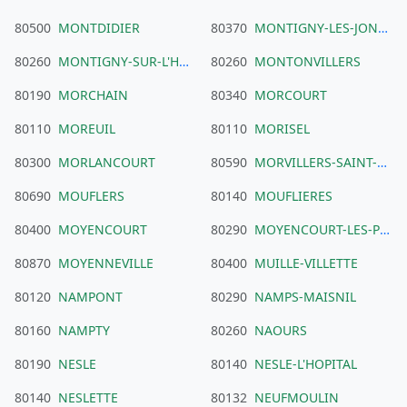
80500
MONTDIDIER
80370
MONTIGNY-LES-JONGLEURS
80260
MONTIGNY-SUR-L'HALLUE
80260
MONTONVILLERS
80190
MORCHAIN
80340
MORCOURT
80110
MOREUIL
80110
MORISEL
80300
MORLANCOURT
80590
MORVILLERS-SAINT-SATURNIN
80690
MOUFLERS
80140
MOUFLIERES
80400
MOYENCOURT
80290
MOYENCOURT-LES-POIX
80870
MOYENNEVILLE
80400
MUILLE-VILLETTE
80120
NAMPONT
80290
NAMPS-MAISNIL
80160
NAMPTY
80260
NAOURS
80190
NESLE
80140
NESLE-L'HOPITAL
80140
NESLETTE
80132
NEUFMOULIN