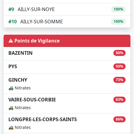
#9
AILLY-SUR-NOYE
100%
#10
AILLY-SUR-SOMME
100%
⚠️ Points de Vigilance
BAZENTIN
50%
PYS
50%
GINCHY
73%
🚜 Nitrates
VAIRE-SOUS-CORBIE
83%
🚜 Nitrates
LONGPRE-LES-CORPS-SAINTS
86%
🚜 Nitrates