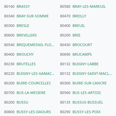
80160
BRASSY
80580
BRAY-LES-MAREUIL
80340
BRAY-SUR-SOMME
80470
BREILLY
80300
BRESLE
80400
BREUIL
80600
BREVILLERS
80200
BRIE
80540
BRIQUEMESNIL-FLOXICOURT
80430
BROCOURT
80400
BROUCHY
80690
BRUCAMPS
80230
BRUTELLES
80132
BUIGNY-L'ABBE
80220
BUIGNY-LES-GAMACHES
80132
BUIGNY-SAINT-MACLOU
80200
BUIRE-COURCELLES
80300
BUIRE-SUR-L'ANCRE
80700
BUS-LA-MESIERE
80560
BUS-LES-ARTOIS
80200
BUSSU
80135
BUSSUS-BUSSUEL
80800
BUSSY-LES-DAOURS
80290
BUSSY-LES-POIX