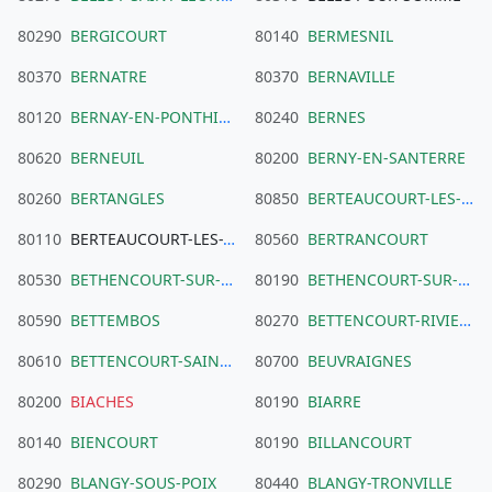
80290
BERGICOURT
80140
BERMESNIL
80370
BERNATRE
80370
BERNAVILLE
80120
BERNAY-EN-PONTHIEU
80240
BERNES
80620
BERNEUIL
80200
BERNY-EN-SANTERRE
80260
BERTANGLES
80850
BERTEAUCOURT-LES-DAMES
80110
BERTEAUCOURT-LES-THENNES
80560
BERTRANCOURT
80530
BETHENCOURT-SUR-MER
80190
BETHENCOURT-SUR-SOMME
80590
BETTEMBOS
80270
BETTENCOURT-RIVIERE
80610
BETTENCOURT-SAINT-OUEN
80700
BEUVRAIGNES
80200
BIACHES
80190
BIARRE
80140
BIENCOURT
80190
BILLANCOURT
80290
BLANGY-SOUS-POIX
80440
BLANGY-TRONVILLE