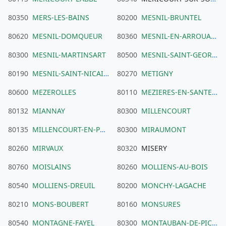
80350
MERS-LES-BAINS
80200
MESNIL-BRUNTEL
80620
MESNIL-DOMQUEUR
80360
MESNIL-EN-ARROUAISE
80300
MESNIL-MARTINSART
80500
MESNIL-SAINT-GEORGES
80190
MESNIL-SAINT-NICAISE
80270
METIGNY
80600
MEZEROLLES
80110
MEZIERES-EN-SANTERRE
80132
MIANNAY
80300
MILLENCOURT
80135
MILLENCOURT-EN-PONTHIEU
80300
MIRAUMONT
80260
MIRVAUX
80320
MISERY
80760
MOISLAINS
80260
MOLLIENS-AU-BOIS
80540
MOLLIENS-DREUIL
80200
MONCHY-LAGACHE
80210
MONS-BOUBERT
80160
MONSURES
80540
MONTAGNE-FAYEL
80300
MONTAUBAN-DE-PICARDIE