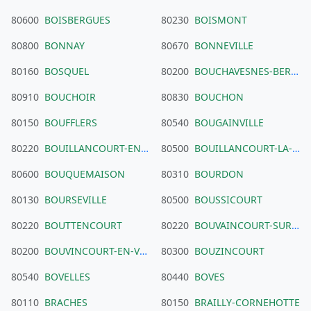
80600
BOISBERGUES
80230
BOISMONT
80800
BONNAY
80670
BONNEVILLE
80160
BOSQUEL
80200
BOUCHAVESNES-BERGEN
80910
BOUCHOIR
80830
BOUCHON
80150
BOUFFLERS
80540
BOUGAINVILLE
80220
BOUILLANCOURT-EN-SERY
80500
BOUILLANCOURT-LA-BATAILLE
80600
BOUQUEMAISON
80310
BOURDON
80130
BOURSEVILLE
80500
BOUSSICOURT
80220
BOUTTENCOURT
80220
BOUVAINCOURT-SUR-BRESLE
80200
BOUVINCOURT-EN-VERMANDOIS
80300
BOUZINCOURT
80540
BOVELLES
80440
BOVES
80110
BRACHES
80150
BRAILLY-CORNEHOTTE