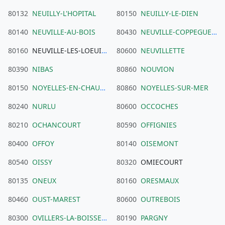
80132
NEUILLY-L'HOPITAL
80150
NEUILLY-LE-DIEN
80140
NEUVILLE-AU-BOIS
80430
NEUVILLE-COPPEGUEULE
80160
NEUVILLE-LES-LOEUILLY
80600
NEUVILLETTE
80390
NIBAS
80860
NOUVION
80150
NOYELLES-EN-CHAUSSEE
80860
NOYELLES-SUR-MER
80240
NURLU
80600
OCCOCHES
80210
OCHANCOURT
80590
OFFIGNIES
80400
OFFOY
80140
OISEMONT
80540
OISSY
80320
OMIECOURT
80135
ONEUX
80160
ORESMAUX
80460
OUST-MAREST
80600
OUTREBOIS
80300
OVILLERS-LA-BOISSELLE
80190
PARGNY