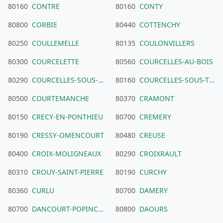
80160
CONTRE
80160
CONTY
80800
CORBIE
80440
COTTENCHY
80250
COULLEMELLE
80135
COULONVILLERS
80300
COURCELETTE
80560
COURCELLES-AU-BOIS
80290
COURCELLES-SOUS-MOYENCOURT
80160
COURCELLES-SOUS-THOIX
80500
COURTEMANCHE
80370
CRAMONT
80150
CRECY-EN-PONTHIEU
80700
CREMERY
80190
CRESSY-OMENCOURT
80480
CREUSE
80400
CROIX-MOLIGNEAUX
80290
CROIXRAULT
80310
CROUY-SAINT-PIERRE
80190
CURCHY
80360
CURLU
80700
DAMERY
80700
DANCOURT-POPINCOURT
80800
DAOURS