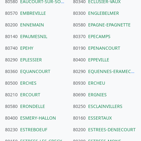
80580
EAUCOURT-SUR-SOMME
80340
ECLUSIER-VAUX
80570
EMBREVILLE
80300
ENGLEBELMER
80200
ENNEMAIN
80580
EPAGNE-EPAGNETTE
80140
EPAUMESNIL
80370
EPECAMPS
80740
EPEHY
80190
EPENANCOURT
80290
EPLESSIER
80400
EPPEVILLE
80360
EQUANCOURT
80290
EQUENNES-ERAMECOURT
80500
ERCHES
80930
ERCHEU
80210
ERCOURT
80690
ERGNIES
80580
ERONDELLE
80250
ESCLAINVILLERS
80400
ESMERY-HALLON
80160
ESSERTAUX
80230
ESTREBOEUF
80200
ESTREES-DENIECOURT