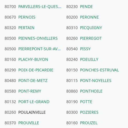
80700
PARVILLERS-LE-QUESNOY
80230
PENDE
80670
PERNOIS
80200
PERONNE
80320
PERTAIN
80310
PICQUIGNY
80500
PIENNES-ONVILLERS
80260
PIERREGOT
80500
PIERREPONT-SUR-AVRE
80540
PISSY
80160
PLACHY-BUYON
80240
POEUILLY
80290
POIX-DE-PICARDIE
80150
PONCHES-ESTRUVAL
80480
PONT-DE-METZ
80115
PONT-NOYELLES
80580
PONT-REMY
80860
PONTHOILE
80132
PORT-LE-GRAND
80190
POTTE
80260
POULAINVILLE
80300
POZIERES
80370
PROUVILLE
80160
PROUZEL