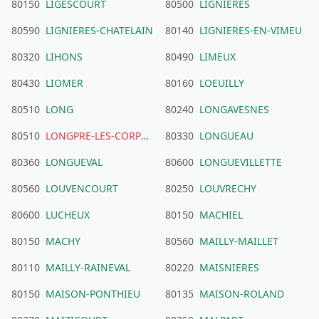
80150
LIGESCOURT
80500
LIGNIERES
80590
LIGNIERES-CHATELAIN
80140
LIGNIERES-EN-VIMEU
80320
LIHONS
80490
LIMEUX
80430
LIOMER
80160
LOEUILLY
80510
LONG
80240
LONGAVESNES
80510
LONGPRE-LES-CORPS-SAINTS
80330
LONGUEAU
80360
LONGUEVAL
80600
LONGUEVILLETTE
80560
LOUVENCOURT
80250
LOUVRECHY
80600
LUCHEUX
80150
MACHIEL
80150
MACHY
80560
MAILLY-MAILLET
80110
MAILLY-RAINEVAL
80220
MAISNIERES
80150
MAISON-PONTHIEU
80135
MAISON-ROLAND