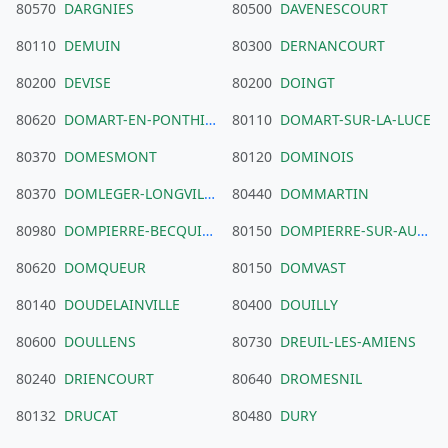
80570
DARGNIES
80500
DAVENESCOURT
80110
DEMUIN
80300
DERNANCOURT
80200
DEVISE
80200
DOINGT
80620
DOMART-EN-PONTHIEU
80110
DOMART-SUR-LA-LUCE
80370
DOMESMONT
80120
DOMINOIS
80370
DOMLEGER-LONGVILLERS
80440
DOMMARTIN
80980
DOMPIERRE-BECQUINCOURT
80150
DOMPIERRE-SUR-AUTHIE
80620
DOMQUEUR
80150
DOMVAST
80140
DOUDELAINVILLE
80400
DOUILLY
80600
DOULLENS
80730
DREUIL-LES-AMIENS
80240
DRIENCOURT
80640
DROMESNIL
80132
DRUCAT
80480
DURY