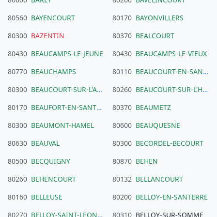
80560
BAYENCOURT
80170
BAYONVILLERS
80300
BAZENTIN
80370
BEALCOURT
80430
BEAUCAMPS-LE-JEUNE
80430
BEAUCAMPS-LE-VIEUX
80770
BEAUCHAMPS
80110
BEAUCOURT-EN-SANTERRE
80300
BEAUCOURT-SUR-L'ANCRE
80260
BEAUCOURT-SUR-L'HALLUE
80170
BEAUFORT-EN-SANTERRE
80370
BEAUMETZ
80300
BEAUMONT-HAMEL
80600
BEAUQUESNE
80630
BEAUVAL
80300
BECORDEL-BECOURT
80500
BECQUIGNY
80870
BEHEN
80260
BEHENCOURT
80132
BELLANCOURT
80160
BELLEUSE
80200
BELLOY-EN-SANTERRE
80270
BELLOY-SAINT-LEONARD
80310
BELLOY-SUR-SOMME