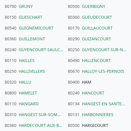
80700
GRUNY
80500
GUERBIGNY
80150
GUESCHART
80360
GUEUDECOURT
80540
GUIGNEMICOURT
80170
GUILLAUCOURT
80360
GUILLEMONT
80290
GUIZANCOURT
80240
GUYENCOURT-SAULCOURT
80250
GUYENCOURT-SUR-NOYE
80110
HAILLES
80490
HALLENCOURT
80250
HALLIVILLERS
80670
HALLOY-LES-PERNOIS
80320
HALLU
80400
HAM
80800
HAMELET
80240
HANCOURT
80110
HANGARD
80134
HANGEST-EN-SANTERRE
80310
HANGEST-SUR-SOMME
80131
HARBONNIERES
80360
HARDECOURT-AUX-BOIS
80500
HARGICOURT