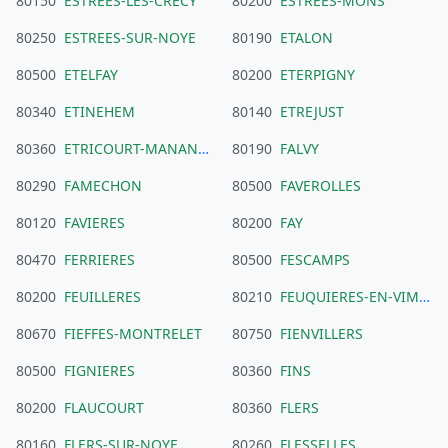
80150
ESTREES-LES-CRECY
80200
ESTREES-MONS
80250
ESTREES-SUR-NOYE
80190
ETALON
80500
ETELFAY
80200
ETERPIGNY
80340
ETINEHEM
80140
ETREJUST
80360
ETRICOURT-MANANCOURT
80190
FALVY
80290
FAMECHON
80500
FAVEROLLES
80120
FAVIERES
80200
FAY
80470
FERRIERES
80500
FESCAMPS
80200
FEUILLERES
80210
FEUQUIERES-EN-VIMEU
80670
FIEFFES-MONTRELET
80750
FIENVILLERS
80500
FIGNIERES
80360
FINS
80200
FLAUCOURT
80360
FLERS
80160
FLERS-SUR-NOYE
80260
FLESSELLES