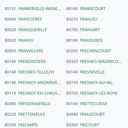
80131
FRAMERVILLE-RAINECOURT
80140
FRAMICOURT
80690
FRANCIERES
80210
FRANLEU
80620
FRANQUEVILLE
80700
FRANSART
80620
FRANSU
80160
FRANSURES
80800
FRANVILLERS
80260
FRECHENCOURT
80160
FREMONTIERS
80320
FRESNES-MAZANCOURT
80140
FRESNES-TILLOLOY
80140
FRESNEVILLE
80140
FRESNOY-ANDAINVILLE
80710
FRESNOY-AU-VAL
80110
FRESNOY-EN-CHAUSSEE
80700
FRESNOY-LES-ROYE
80390
FRESSENNEVILLE
80140
FRETTECUISSE
80220
FRETTEMEULE
80940
FRIAUCOURT
80290
FRICAMPS
80300
FRICOURT