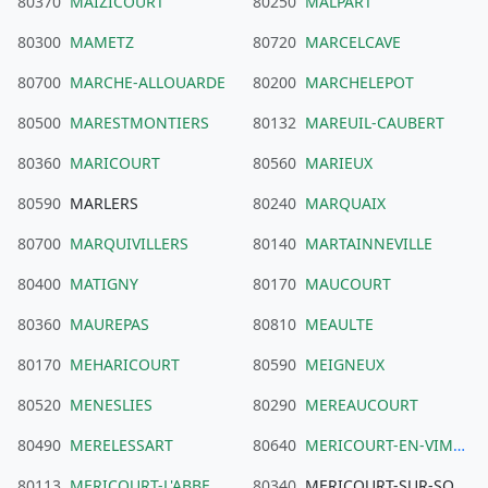
80370
MAIZICOURT
80250
MALPART
80300
MAMETZ
80720
MARCELCAVE
80700
MARCHE-ALLOUARDE
80200
MARCHELEPOT
80500
MARESTMONTIERS
80132
MAREUIL-CAUBERT
80360
MARICOURT
80560
MARIEUX
80590
MARLERS
80240
MARQUAIX
80700
MARQUIVILLERS
80140
MARTAINNEVILLE
80400
MATIGNY
80170
MAUCOURT
80360
MAUREPAS
80810
MEAULTE
80170
MEHARICOURT
80590
MEIGNEUX
80520
MENESLIES
80290
MEREAUCOURT
80490
MERELESSART
80640
MERICOURT-EN-VIMEU
80113
MERICOURT-L'ABBE
80340
MERICOURT-SUR-SOMME