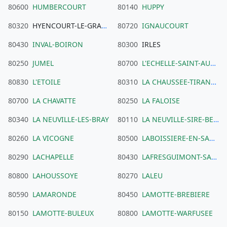
80600
HUMBERCOURT
80140
HUPPY
80320
HYENCOURT-LE-GRAND
80720
IGNAUCOURT
80430
INVAL-BOIRON
80300
IRLES
80250
JUMEL
80700
L'ECHELLE-SAINT-AURIN
80830
L'ETOILE
80310
LA CHAUSSEE-TIRANCOURT
80700
LA CHAVATTE
80250
LA FALOISE
80340
LA NEUVILLE-LES-BRAY
80110
LA NEUVILLE-SIRE-BERNARD
80260
LA VICOGNE
80500
LABOISSIERE-EN-SANTERRE
80290
LACHAPELLE
80430
LAFRESGUIMONT-SAINT-MARTIN
80800
LAHOUSSOYE
80270
LALEU
80590
LAMARONDE
80450
LAMOTTE-BREBIERE
80150
LAMOTTE-BULEUX
80800
LAMOTTE-WARFUSEE