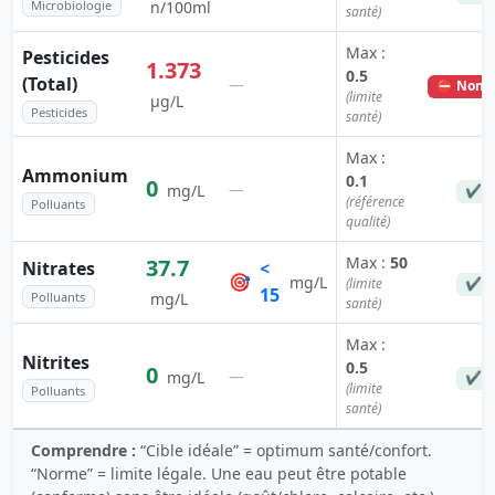
Microbiologie
n/100ml
santé)
Max :
Pesticides
1.373
0.5
(Total)
—
⛔ Non c
(limite
µg/L
Pesticides
santé)
Max :
Ammonium
0.1
0
—
mg/L
✔ C
(référence
Polluants
qualité)
Max :
50
37.7
Nitrates
<
🎯
mg/L
(limite
✔ C
15
Polluants
mg/L
santé)
Max :
Nitrites
0.5
0
—
mg/L
✔ C
(limite
Polluants
santé)
Comprendre :
“Cible idéale” = optimum santé/confort.
“Norme” = limite légale. Une eau peut être potable