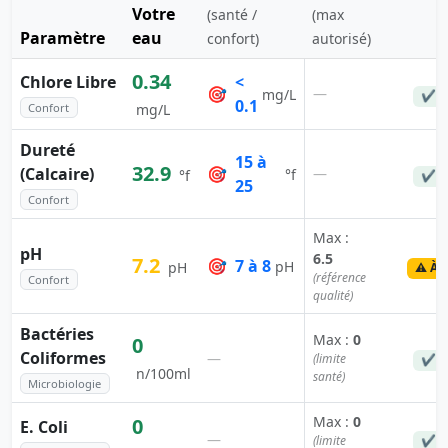
Votre
(santé /
(max
Paramètre
eau
confort)
autorisé)
0.34
Chlore Libre
<
🎯
—
mg/L
✔ C
0.1
Confort
mg/L
Dureté
15 à
32.9
(Calcaire)
🎯
—
°f
°f
✔ C
25
Confort
Max :
pH
6.5
7.2
🎯
7 à 8
pH
pH
⚠️ À 
(référence
Confort
qualité)
Bactéries
Max :
0
0
Coliformes
—
(limite
✔ C
n/100ml
santé)
Microbiologie
Max :
0
0
E. Coli
—
(limite
✔ C