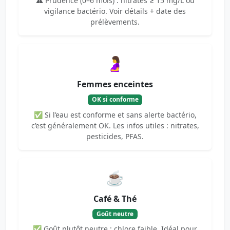
⚠️ Prudence (0–6 mois) : nitrates ≥ 15 mg/L ou
vigilance bactério. Voir détails + date des
prélèvements.
🤰
Femmes enceintes
OK si conforme
✅ Si l’eau est conforme et sans alerte bactério,
c’est généralement OK. Les infos utiles : nitrates,
pesticides, PFAS.
☕
Café & Thé
Goût neutre
✅ Goût plutôt neutre : chlore faible. Idéal pour