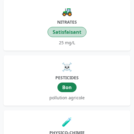
🚜
NITRATES
Satisfaisant
25 mg/L
☠️
PESTICIDES
Bon
pollution agricole
🧪
PHYSICO-CHIMIE