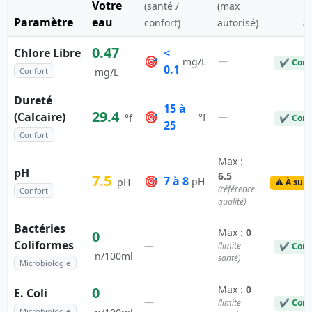
Votre
(santé /
(max
Paramètre
eau
S
confort)
autorisé)
0.47
Chlore Libre
<
🎯
—
mg/L
✔ Conf
0.1
Confort
mg/L
Dureté
15 à
29.4
(Calcaire)
🎯
—
°f
°f
✔ Conf
25
Confort
Max :
pH
6.5
7.5
🎯
7 à 8
pH
pH
⚠️ À surv
(référence
Confort
qualité)
Bactéries
Max :
0
0
Coliformes
—
(limite
✔ Conf
n/100ml
santé)
Microbiologie
Max :
0
0
E. Coli
—
(limite
✔ Conf
Microbiologie