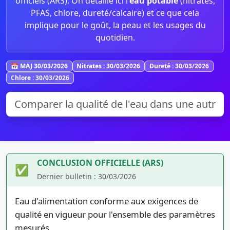
officiels (ARS). On détaille ici l’
eau potable
(nitrates,
PFAS, chlore, dureté/calcaire) et ce que cela
implique pour le goût, la peau et les usages du
quotidien.
📅 MAJ 30/03/2026
Nitrates : 30/03/2026
Dureté : 30/03/2026
Chlore : 30/03/2026
CONCLUSION OFFICIELLE (ARS)
✅
Dernier bulletin : 30/03/2026
Eau d'alimentation conforme aux exigences de
qualité en vigueur pour l'ensemble des paramètres
mesurés.