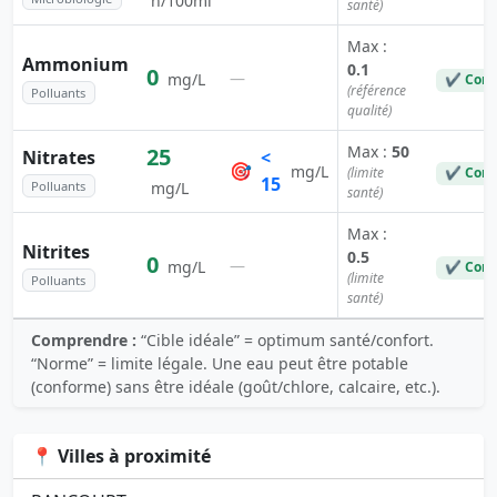
n/100ml
santé)
Max :
Ammonium
0.1
0
—
mg/L
✔ Conf
(référence
Polluants
qualité)
Max :
50
25
Nitrates
<
🎯
mg/L
(limite
✔ Conf
15
Polluants
mg/L
santé)
Max :
Nitrites
0.5
0
—
mg/L
✔ Conf
(limite
Polluants
santé)
Comprendre :
“Cible idéale” = optimum santé/confort.
“Norme” = limite légale. Une eau peut être potable
(conforme) sans être idéale (goût/chlore, calcaire, etc.).
📍 Villes à proximité