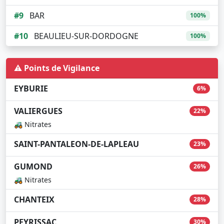
#9
BAR
100%
#10
BEAULIEU-SUR-DORDOGNE
100%
⚠️ Points de Vigilance
EYBURIE
6%
VALIERGUES
22%
🚜 Nitrates
SAINT-PANTALEON-DE-LAPLEAU
23%
GUMOND
26%
🚜 Nitrates
CHANTEIX
28%
PEYRISSAC
30%