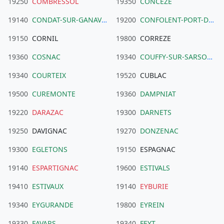
19250
COMBRESSOL
19350
CONCEZE
19140
CONDAT-SUR-GANAVEIX
19200
CONFOLENT-PORT-DIEU
19150
CORNIL
19800
CORREZE
19360
COSNAC
19340
COUFFY-SUR-SARSONNE
19340
COURTEIX
19520
CUBLAC
19500
CUREMONTE
19360
DAMPNIAT
19220
DARAZAC
19300
DARNETS
19250
DAVIGNAC
19270
DONZENAC
19300
EGLETONS
19150
ESPAGNAC
19140
ESPARTIGNAC
19600
ESTIVALS
19410
ESTIVAUX
19140
EYBURIE
19340
EYGURANDE
19800
EYREIN
19330
FAVARS
19340
FEYT