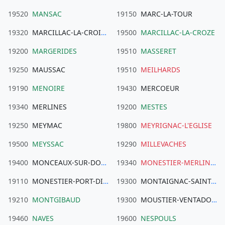
19520
MANSAC
19150
MARC-LA-TOUR
19320
MARCILLAC-LA-CROISILLE
19500
MARCILLAC-LA-CROZE
19200
MARGERIDES
19510
MASSERET
19250
MAUSSAC
19510
MEILHARDS
19190
MENOIRE
19430
MERCOEUR
19340
MERLINES
19200
MESTES
19250
MEYMAC
19800
MEYRIGNAC-L'EGLISE
19500
MEYSSAC
19290
MILLEVACHES
19400
MONCEAUX-SUR-DORDOGNE
19340
MONESTIER-MERLINES
19110
MONESTIER-PORT-DIEU
19300
MONTAIGNAC-SAINT-HIPPOLYTE
19210
MONTGIBAUD
19300
MOUSTIER-VENTADOUR
19460
NAVES
19600
NESPOULS