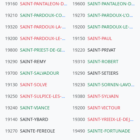
19160
SAINT-PANTALEON-DE-LAPLEAU
19600
SAINT-PANTALEON-DE-LARCHE
19210
SAINT-PARDOUX-CORBIER
19270
SAINT-PARDOUX-L'ORTIGIER
19320
SAINT-PARDOUX-LA-CROISILLE
19200
SAINT-PARDOUX-LE-NEUF
19200
SAINT-PARDOUX-LE-VIEUX
19150
SAINT-PAUL
19800
SAINT-PRIEST-DE-GIMEL
19220
SAINT-PRIVAT
19290
SAINT-REMY
19310
SAINT-ROBERT
19700
SAINT-SALVADOUR
19290
SAINT-SETIERS
19130
SAINT-SOLVE
19230
SAINT-SORNIN-LAVOLPS
19250
SAINT-SULPICE-LES-BOIS
19380
SAINT-SYLVAIN
19240
SAINT-VIANCE
19200
SAINT-VICTOUR
19140
SAINT-YBARD
19300
SAINT-YRIEIX-LE-DEJALAT
19270
SAINTE-FEREOLE
19490
SAINTE-FORTUNADE