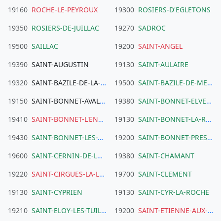
19160
ROCHE-LE-PEYROUX
19300
ROSIERS-D'EGLETONS
19350
ROSIERS-DE-JUILLAC
19270
SADROC
19500
SAILLAC
19200
SAINT-ANGEL
19390
SAINT-AUGUSTIN
19130
SAINT-AULAIRE
19320
SAINT-BAZILE-DE-LA-ROCHE
19500
SAINT-BAZILE-DE-MEYSSAC
19150
SAINT-BONNET-AVALOUZE
19380
SAINT-BONNET-ELVERT
19410
SAINT-BONNET-L'ENFANTIER
19130
SAINT-BONNET-LA-RIVIERE
19430
SAINT-BONNET-LES-TOURS-DE-MERLE
19200
SAINT-BONNET-PRES-BORT
19600
SAINT-CERNIN-DE-LARCHE
19380
SAINT-CHAMANT
19220
SAINT-CIRGUES-LA-LOUTRE
19700
SAINT-CLEMENT
19130
SAINT-CYPRIEN
19130
SAINT-CYR-LA-ROCHE
19210
SAINT-ELOY-LES-TUILERIES
19200
SAINT-ETIENNE-AUX-CLOS