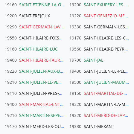
19160
SAINT-ETIENNE-LA-GENESTE
19200
SAINT-EXUPERY-LES-ROCHES
19200
SAINT-FREJOUX
19220
SAINT-GENIEZ-O-MERLE
19290
SAINT-GERMAIN-LAVOLPS
19330
SAINT-GERMAIN-LES-VERGNES
19550
SAINT-HILAIRE-FOISSAC
19170
SAINT-HILAIRE-LES-COURBES
19160
SAINT-HILAIRE-LUC
19560
SAINT-HILAIRE-PEYROUX
19400
SAINT-HILAIRE-TAURIEUX
19700
SAINT-JAL
19220
SAINT-JULIEN-AUX-BOIS
19430
SAINT-JULIEN-LE-PELERIN
19210
SAINT-JULIEN-LE-VENDOMOIS
19500
SAINT-JULIEN-MAUMONT
19110
SAINT-JULIEN-PRES-BORT
19150
SAINT-MARTIAL-DE-GIMEL
19400
SAINT-MARTIAL-ENTRAYGUES
19320
SAINT-MARTIN-LA-MEANNE
19210
SAINT-MARTIN-SEPERT
19320
SAINT-MERD-DE-LAPLEAU
19170
SAINT-MERD-LES-OUSSINES
19330
SAINT-MEXANT