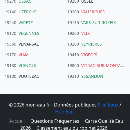
19270
USSAC
19200
USSEL
19140
UZERCHE
19200
VALIERGUES
19240
VARETZ
19130
VARS-SUR-ROSEIX
19120
VEGENNES
19260
VEIX
19360
VENARSAL
19200
VEYRIERES
19170
VIAM
19410
VIGEOIS
19130
VIGNOLS
19800
VITRAC-SUR-MONTANE
19130
VOUTEZAC
19310
YSSANDON
© 2026 mon-eau.fr - Données publiques
Sise-Eaux
/
Hub'Eau.
Accueil
Questions Fréquentes
Carte Qualité Eau
2026
Classement eau du robinet 2026