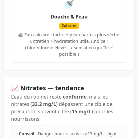
🚿
Douche & Peau
Calcaire
🪨 Eau calcaire : tartre + peau parfois plus sèche.
Entretien + hydratation utile. (Indice :
chlore/dureté élevés → sensation qui “tire”
possible.)
📈 Nitrates — tendance
L’eau du robinet reste
conforme
, mais les
nitrates (
33.2 mg/L
) dépassent une cible de
précaution souvent citée (
15 mg/L
) pour les
nourrissons.
ℹ️ Conseil :
Danger nourrissons si >15mg/L. Légal