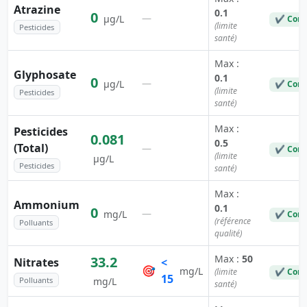
Atrazine
0.1
0
—
µg/L
✔ Conf
(limite
Pesticides
santé)
Max :
Glyphosate
0.1
0
—
µg/L
✔ Conf
(limite
Pesticides
santé)
Max :
Pesticides
0.081
0.5
(Total)
—
✔ Conf
(limite
µg/L
Pesticides
santé)
Max :
Ammonium
0.1
0
—
mg/L
✔ Conf
(référence
Polluants
qualité)
Max :
50
33.2
Nitrates
<
🎯
mg/L
(limite
✔ Conf
15
Polluants
mg/L
santé)