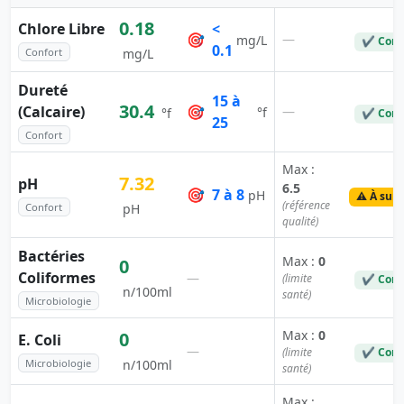
0.18
Chlore Libre
<
🎯
—
mg/L
✔ Conf
0.1
Confort
mg/L
Dureté
15 à
30.4
(Calcaire)
🎯
—
°f
°f
✔ Conf
25
Confort
Max :
7.32
pH
6.5
🎯
7 à 8
pH
⚠️ À surv
(référence
Confort
pH
qualité)
Bactéries
Max :
0
0
Coliformes
—
(limite
✔ Conf
n/100ml
santé)
Microbiologie
Max :
0
0
E. Coli
—
(limite
✔ Conf
Microbiologie
n/100ml
santé)
Max :