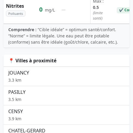
Max :
Nitrites
0.5
0
—
mg/L
✔ Conf
(limite
Polluants
santé)
Comprendre :
“Cible idéale” = optimum santé/confort.
“Norme” = limite légale. Une eau peut être potable
(conforme) sans être idéale (goût/chlore, calcaire, etc.).
📍 Villes à proximité
JOUANCY
3.3 km
PASILLY
3.5 km
CENSY
3.9 km
CHATEL-GERARD