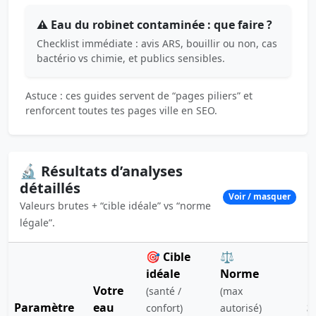
⚠️ Eau du robinet contaminée : que faire ?
Checklist immédiate : avis ARS, bouillir ou non, cas
bactério vs chimie, et publics sensibles.
Astuce : ces guides servent de “pages piliers” et
renforcent toutes tes pages ville en SEO.
🔬 Résultats d’analyses
détaillés
Voir / masquer
Valeurs brutes + “cible idéale” vs “norme
légale”.
🎯 Cible
⚖️
idéale
Norme
Votre
(santé /
(max
Paramètre
eau
S
confort)
autorisé)