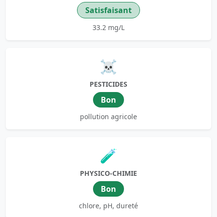
Satisfaisant
33.2 mg/L
☠️
PESTICIDES
Bon
pollution agricole
🧪
PHYSICO-CHIMIE
Bon
chlore, pH, dureté