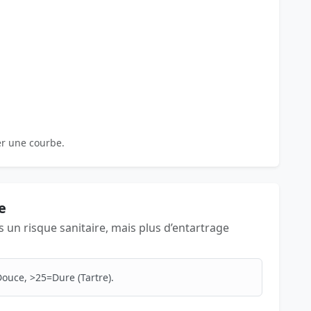
er une courbe.
e
as un risque sanitaire, mais plus d’entartrage
ouce, >25=Dure (Tartre).