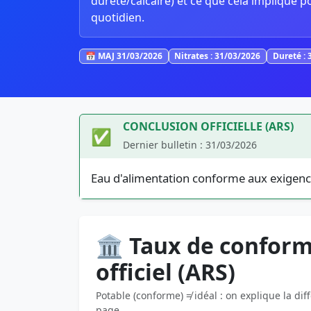
dureté/calcaire) et ce que cela implique p
quotidien.
📅 MAJ 31/03/2026
Nitrates : 31/03/2026
Dureté : 
CONCLUSION OFFICIELLE (ARS)
✅
Dernier bulletin : 31/03/2026
Eau d'alimentation conforme aux exigenc
🏛️ Taux de conform
officiel (ARS)
Potable (conforme) ≠ idéal : on explique la dif
page.