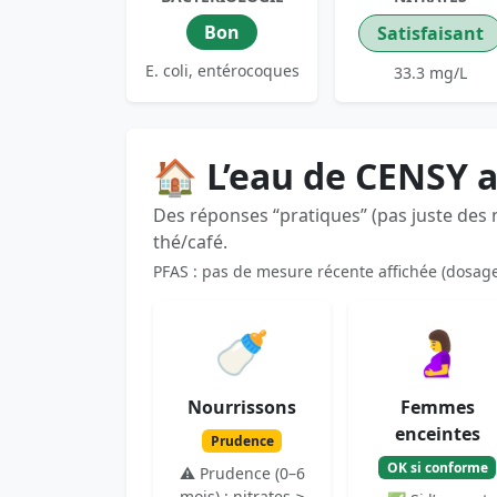
Bon
Satisfaisant
E. coli, entérocoques
33.3 mg/L
🏠 L’eau de CENSY 
Des réponses “pratiques” (pas juste des
thé/café.
PFAS : pas de mesure récente affichée (dosag
🍼
🤰
Nourrissons
Femmes
enceintes
Prudence
OK si conforme
⚠️ Prudence (0–6
mois) : nitrates ≥