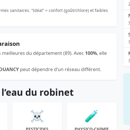
es sanitaires. “Idéal” = confort (goût/chlore) et faibles
araison
s meilleures du département (89). Avec
100%
, elle
JOUANCY
peut dépendre d’un réseau différent.
 l’eau du robinet
☠️
🧪
PESTICIDES
PHYSICO-CHIMIE