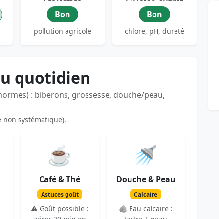
Bon
Bon
pollution agricole
chlore, pH, dureté
au quotidien
 normes) : biberons, grossesse, douche/peau,
e non systématique).
☕
🚿
Café & Thé
Douche & Peau
Astuces goût
Calcaire
⚠️ Goût possible :
🪨 Eau calcaire :
aérer 20 min en
tartre + peau