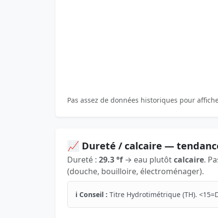
Pas assez de données historiques pour affich
📈 Dureté / calcaire — tendanc
Dureté :
29.3 °f
→ eau plutôt
calcaire
. P
(douche, bouilloire, électroménager).
ℹ️ Conseil :
Titre Hydrotimétrique (TH). <15=D