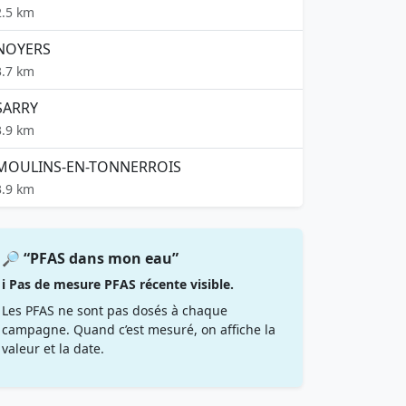
2.5 km
NOYERS
3.7 km
SARRY
3.9 km
MOULINS-EN-TONNERROIS
3.9 km
🔎 “PFAS dans mon eau”
ℹ️ Pas de mesure PFAS récente visible.
Les PFAS ne sont pas dosés à chaque
campagne. Quand c’est mesuré, on affiche la
valeur et la date.