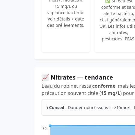
✅ Si l’eau est
15 mg/L ou
conforme et san
vigilance bactério.
alerte bactério,
Voir détails + date
c’est généraleme
des prélèvements.
OK. Les infos util
: nitrates,
pesticides, PFAS
📈 Nitrates — tendance
L’eau du robinet reste
conforme
, mais le
précaution souvent citée (
15 mg/L
) pour
ℹ️ Conseil :
Danger nourrissons si >15mg/L. 