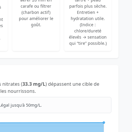
carafe ou filtrer
parfois plus sèche.
s
(charbon actif)
Entretien +
pour améliorer le
hydratation utile.
nt
goût.
(Indice :
es
chlore/dureté
élevés → sensation
.
qui “tire” possible.)
s nitrates (
33.3 mg/L
) dépassent une cible de
 les nourrissons.
Légal jusqu'à 50mg/L.