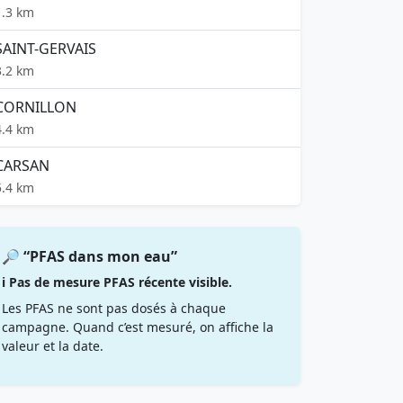
1.3 km
SAINT-GERVAIS
3.2 km
CORNILLON
4.4 km
CARSAN
5.4 km
🔎 “PFAS dans mon eau”
ℹ️ Pas de mesure PFAS récente visible.
Les PFAS ne sont pas dosés à chaque
campagne. Quand c’est mesuré, on affiche la
valeur et la date.