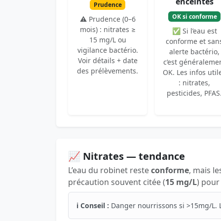
enceintes
Prudence
OK si conforme
⚠️ Prudence (0–6
mois) : nitrates ≥
✅ Si l’eau est
15 mg/L ou
conforme et san
vigilance bactério.
alerte bactério,
Voir détails + date
c’est généraleme
des prélèvements.
OK. Les infos util
: nitrates,
pesticides, PFAS
📈 Nitrates — tendance
L’eau du robinet reste
conforme
, mais le
précaution souvent citée (
15 mg/L
) pour
ℹ️ Conseil :
Danger nourrissons si >15mg/L. 