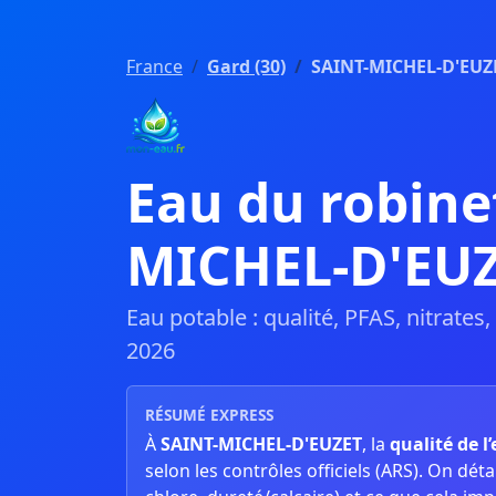
France
Gard (30)
SAINT-MICHEL-D'EUZ
Eau du robine
MICHEL-D'EU
Eau potable : qualité, PFAS, nitrates
2026
RÉSUMÉ EXPRESS
À
SAINT-MICHEL-D'EUZET
, la
qualité de l
selon les contrôles officiels (ARS). On détaill