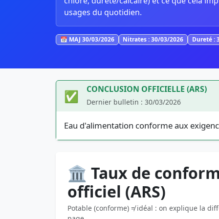
chlore, dureté/calcaire) et ce que cela imp
usages du quotidien.
📅 MAJ 30/03/2026
Nitrates : 30/03/2026
Dureté : 
CONCLUSION OFFICIELLE (ARS)
✅
Dernier bulletin : 30/03/2026
Eau d'alimentation conforme aux exigenc
🏛️ Taux de conform
officiel (ARS)
Potable (conforme) ≠ idéal : on explique la dif
page.