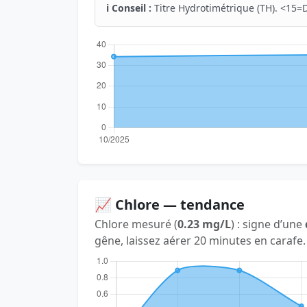
ℹ️ Conseil :
Titre Hydrotimétrique (TH). <15=D
📈 Chlore — tendance
Chlore mesuré (
0.23 mg/L
) : signe d’une
gêne, laissez aérer 20 minutes en carafe.