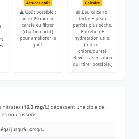
Astuces goût
Calcaire
⚠️ Goût possible :
🪨 Eau calcaire :
aérer 20 min en
tartre + peau
carafe ou filtrer
parfois plus sèche.
s
(charbon actif)
Entretien +
pour améliorer le
hydratation utile.
nt
goût.
(Indice :
es
chlore/dureté
élevés → sensation
.
qui “tire” possible.)
s nitrates (
16.3 mg/L
) dépassent une cible de
 les nourrissons.
Légal jusqu'à 50mg/L.