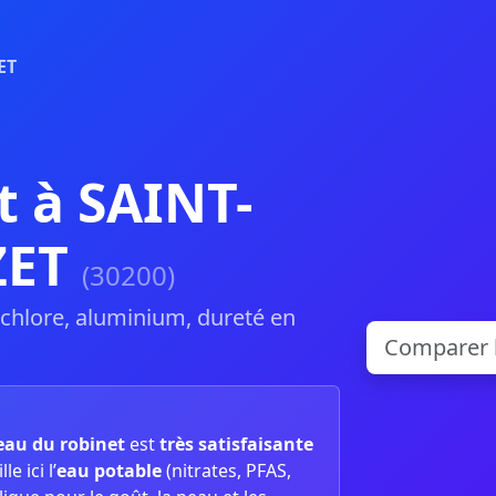
ET
t à SAINT-
ZET
(30200)
, chlore, aluminium, dureté en
’eau du robinet
est
très satisfaisante
e ici l’
eau potable
(nitrates, PFAS,