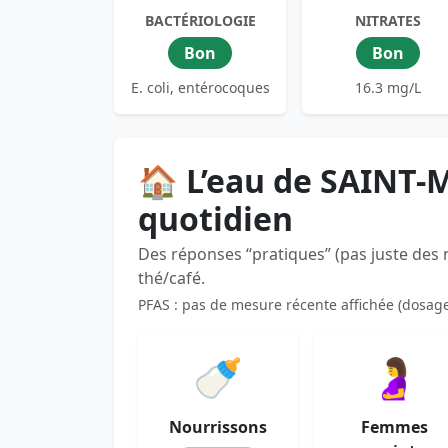
BACTÉRIOLOGIE
NITRATES
Bon
Bon
E. coli, entérocoques
16.3 mg/L
🏠 L’eau de SAINT-
quotidien
Des réponses “pratiques” (pas juste des
thé/café.
PFAS : pas de mesure récente affichée (dosag
🍼
🤰
Nourrissons
Femmes