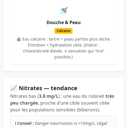
🚿
Douche & Peau
Calcaire
🪨 Eau calcaire : tartre + peau parfois plus sèche.
Entretien + hydratation utile. (Indice :
chlore/dureté élevés → sensation qui “tire”
possible.)
📈 Nitrates — tendance
Nitrates bas (
3.8 mg/L
) : une eau du robinet
très
peu chargée
, proche d’une cible souvent citée
pour les populations sensibles (biberons).
ℹ️ Conseil :
Danger nourrissons si >15mg/L. Légal