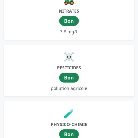
NITRATES
Bon
3.8 mg/L
☠️
PESTICIDES
Bon
pollution agricole
🧪
PHYSICO-CHIMIE
Bon