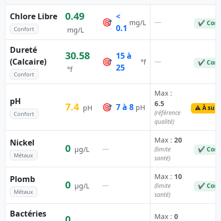
0.49
Chlore Libre
<
🎯
—
mg/L
✔ Conf
0.1
Confort
mg/L
Dureté
30.58
15 à
(Calcaire)
🎯
—
°f
✔ Conf
25
°f
Confort
Max :
pH
6.5
7.4
🎯
7 à 8
pH
pH
⚠️ À surv
(référence
Confort
qualité)
Max :
20
Nickel
0
—
µg/L
(limite
✔ Conf
Métaux
santé)
Max :
10
Plomb
0
—
µg/L
(limite
✔ Conf
Métaux
santé)
Bactéries
Max :
0
0