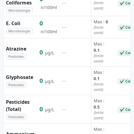
Coliformes
—
(limite
✔ Conf
n/100ml
santé)
Microbiologie
Max :
0
0
E. Coli
—
(limite
✔ Conf
Microbiologie
n/100ml
santé)
Max :
Atrazine
0.1
0
—
µg/L
✔ Conf
(limite
Pesticides
santé)
Max :
Glyphosate
0.1
0
—
µg/L
✔ Conf
(limite
Pesticides
santé)
Max :
Pesticides
0.5
0
(Total)
—
µg/L
✔ Conf
(limite
Pesticides
santé)
Max :