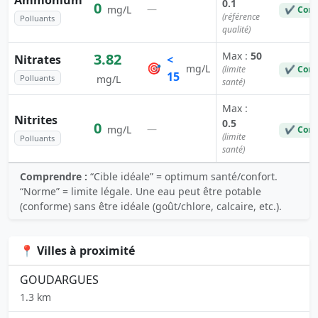
Ammonium
0.1
0
—
mg/L
✔ Conf
(référence
Polluants
qualité)
Max :
50
3.82
Nitrates
<
🎯
mg/L
(limite
✔ Conf
15
Polluants
mg/L
santé)
Max :
Nitrites
0.5
0
—
mg/L
✔ Conf
(limite
Polluants
santé)
Comprendre :
“Cible idéale” = optimum santé/confort.
“Norme” = limite légale. Une eau peut être potable
(conforme) sans être idéale (goût/chlore, calcaire, etc.).
📍 Villes à proximité
GOUDARGUES
1.3 km