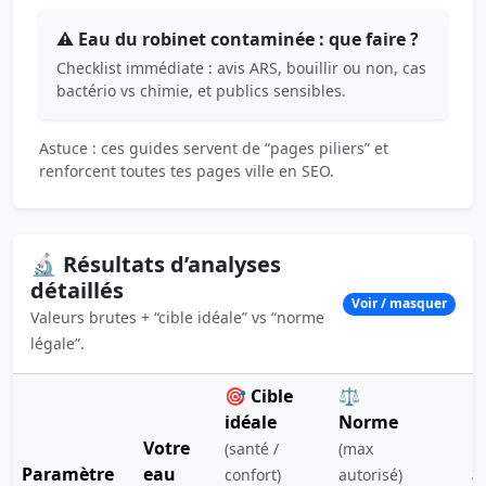
⚠️ Eau du robinet contaminée : que faire ?
Checklist immédiate : avis ARS, bouillir ou non, cas
bactério vs chimie, et publics sensibles.
Astuce : ces guides servent de “pages piliers” et
renforcent toutes tes pages ville en SEO.
🔬 Résultats d’analyses
détaillés
Voir / masquer
Valeurs brutes + “cible idéale” vs “norme
légale”.
🎯 Cible
⚖️
idéale
Norme
Votre
(santé /
(max
Paramètre
eau
S
confort)
autorisé)