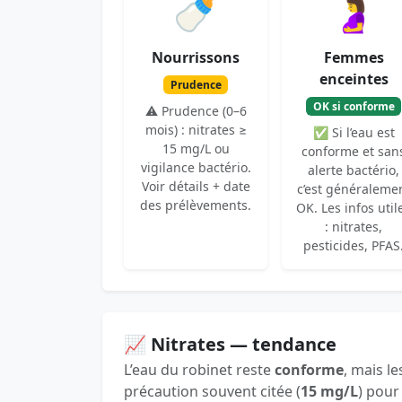
🍼
🤰
Nourrissons
Femmes
enceintes
Prudence
OK si conforme
⚠️ Prudence (0–6
mois) : nitrates ≥
✅ Si l’eau est
15 mg/L ou
conforme et san
vigilance bactério.
alerte bactério,
Voir détails + date
c’est généraleme
des prélèvements.
OK. Les infos util
: nitrates,
pesticides, PFAS
📈 Nitrates — tendance
L’eau du robinet reste
conforme
, mais le
précaution souvent citée (
15 mg/L
) pour