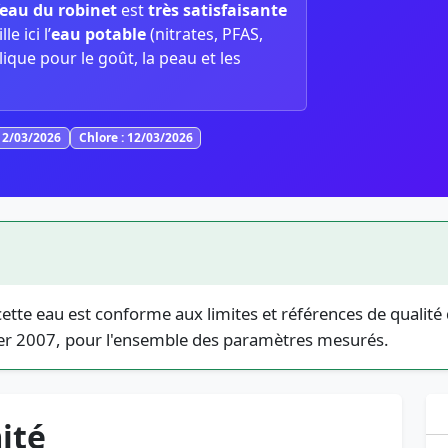
l’eau du robinet
est
très satisfaisante
e ici l’
eau potable
(nitrates, PFAS,
lique pour le goût, la peau et les
12/03/2026
Chlore : 12/03/2026
tte eau est conforme aux limites et références de qualit
vier 2007, pour l'ensemble des paramètres mesurés.
ité