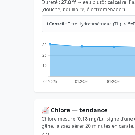
Dureté :
27.8 °f
→ eau plutôt
calcaire
. P
(douche, bouilloire, électroménager).
ℹ️ Conseil :
Titre Hydrotimétrique (TH). <15=D
📈 Chlore — tendance
Chlore mesuré (
0.18 mg/L
) : signe d’une
gêne, laissez aérer 20 minutes en carafe.