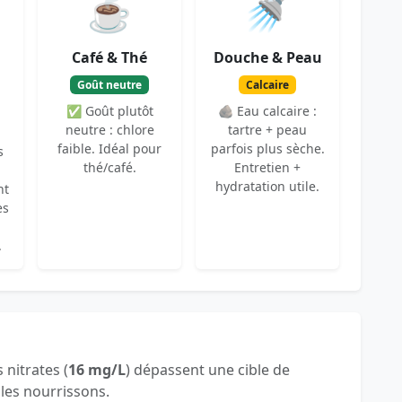
☕
🚿
Café & Thé
Douche & Peau
Goût neutre
Calcaire
✅ Goût plutôt
🪨 Eau calcaire :
neutre : chlore
tartre + peau
faible. Idéal pour
parfois plus sèche.
s
thé/café.
Entretien +
hydratation utile.
nt
es
.
s nitrates (
16 mg/L
) dépassent une cible de
 les nourrissons.