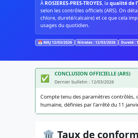
À
ROSIERES-PRES-TROYES
, la
qualité de 
selon les contrôles officiels (ARS). On détaill
chlore, dureté/calcaire) et ce que cela imp
usages du quotidien.
📅 MAJ 12/03/2026
Nitrates : 12/03/2026
Dureté : 
CONCLUSION OFFICIELLE (ARS)
✅
Dernier bulletin : 12/03/2026
Compte tenu des paramètres contrôlés, ce
humaine, définies par l'arrêté du 11 jan
🏛️ Taux de conform