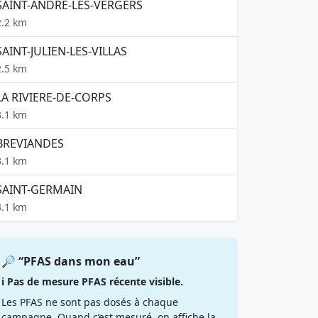
SAINT-ANDRE-LES-VERGERS
2.2 km
SAINT-JULIEN-LES-VILLAS
2.5 km
LA RIVIERE-DE-CORPS
3.1 km
BREVIANDES
3.1 km
SAINT-GERMAIN
3.1 km
🔎 “PFAS dans mon eau”
ℹ️ Pas de mesure PFAS récente visible.
Les PFAS ne sont pas dosés à chaque
campagne. Quand c’est mesuré, on affiche la