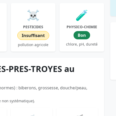
☠️
🧪
PESTICIDES
PHYSICO-CHIMIE
Bon
Insuffisant
chlore, pH, dureté
pollution agricole
ES-PRES-TROYES au
 normes) : biberons, grossesse, douche/peau,
e non systématique).