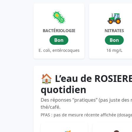
🦠
🚜
BACTÉRIOLOGIE
NITRATES
Bon
Bon
E. coli, entérocoques
16 mg/L
🏠 L’eau de ROSIER
quotidien
Des réponses “pratiques” (pas juste des
thé/café.
PFAS : pas de mesure récente affichée (dosag