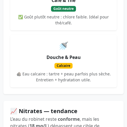
Café & Thé
Goût neutre
✅ Goût plutôt neutre : chlore faible. Idéal pour
thé/café.
🚿
Douche & Peau
Calcaire
🪨 Eau calcaire : tartre + peau parfois plus sèche.
Entretien + hydratation utile.
📈 Nitrates — tendance
L’eau du robinet reste
conforme
, mais les
nitrates (
18 mg/L
) dépassent une cible de