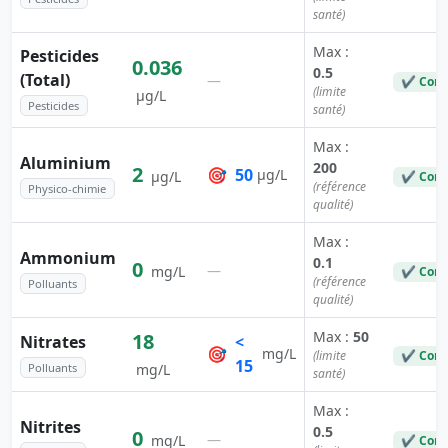
santé)
Max :
Pesticides
0.036
0.5
(Total)
—
✔ Conf
(limite
µg/L
Pesticides
santé)
Max :
Aluminium
200
2
🎯
50
µg/L
µg/L
✔ Conf
(référence
Physico-chimie
qualité)
Max :
Ammonium
0.1
0
—
mg/L
✔ Conf
(référence
Polluants
qualité)
Max :
50
18
Nitrates
<
🎯
mg/L
(limite
✔ Conf
15
Polluants
mg/L
santé)
Max :
Nitrites
0.5
0
—
mg/L
✔ Conf