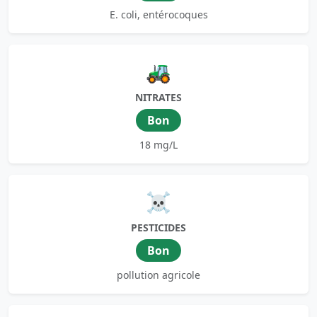
E. coli, entérocoques
🚜
NITRATES
Bon
18 mg/L
☠️
PESTICIDES
Bon
pollution agricole