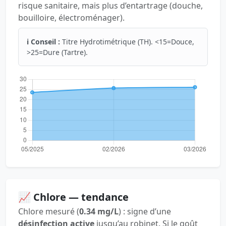
risque sanitaire, mais plus d’entartrage (douche,
bouilloire, électroménager).
ℹ️ Conseil :
Titre Hydrotimétrique (TH). <15=Douce,
>25=Dure (Tartre).
📈 Chlore — tendance
Chlore mesuré (
0.34 mg/L
) : signe d’une
désinfection active
jusqu’au robinet. Si le goût