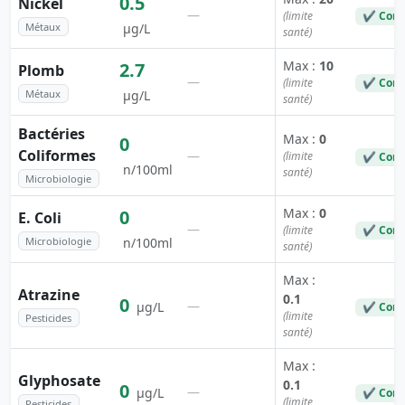
0.5
Nickel
—
(limite
✔ Conf
Métaux
µg/L
santé)
Max :
10
2.7
Plomb
—
(limite
✔ Conf
Métaux
µg/L
santé)
Bactéries
Max :
0
0
Coliformes
—
(limite
✔ Conf
n/100ml
santé)
Microbiologie
Max :
0
0
E. Coli
—
(limite
✔ Conf
Microbiologie
n/100ml
santé)
Max :
Atrazine
0.1
0
—
µg/L
✔ Conf
(limite
Pesticides
santé)
Max :
Glyphosate
0.1
0
—
µg/L
✔ Conf
(limite
Pesticides