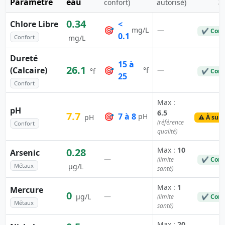
Paramètre
eau
S
confort)
autorisé)
0.34
Chlore Libre
<
🎯
—
mg/L
✔ Conf
0.1
Confort
mg/L
Dureté
15 à
26.1
(Calcaire)
🎯
—
°f
°f
✔ Conf
25
Confort
Max :
pH
6.5
7.7
🎯
7 à 8
pH
pH
⚠️ À surv
(référence
Confort
qualité)
Max :
10
0.28
Arsenic
—
(limite
✔ Conf
Métaux
µg/L
santé)
Max :
1
Mercure
0
—
µg/L
(limite
✔ Conf
Métaux
santé)
Max :
20