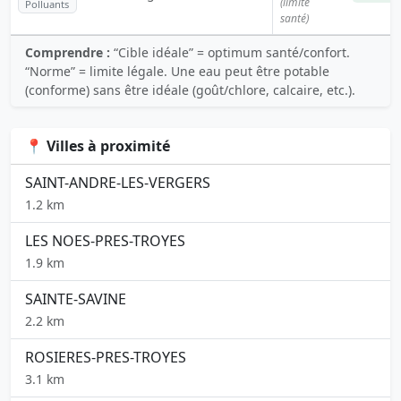
(limite
Polluants
santé)
Comprendre :
“Cible idéale” = optimum santé/confort.
“Norme” = limite légale. Une eau peut être potable
(conforme) sans être idéale (goût/chlore, calcaire, etc.).
📍 Villes à proximité
SAINT-ANDRE-LES-VERGERS
1.2 km
LES NOES-PRES-TROYES
1.9 km
SAINTE-SAVINE
2.2 km
ROSIERES-PRES-TROYES
3.1 km