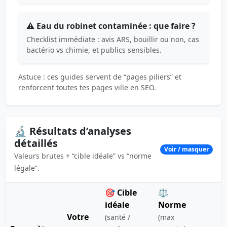
⚠️ Eau du robinet contaminée : que faire ?
Checklist immédiate : avis ARS, bouillir ou non, cas
bactério vs chimie, et publics sensibles.
Astuce : ces guides servent de “pages piliers” et
renforcent toutes tes pages ville en SEO.
🔬 Résultats d’analyses
détaillés
Voir / masquer
Valeurs brutes + “cible idéale” vs “norme
légale”.
🎯 Cible
⚖️
idéale
Norme
Votre
(santé /
(max