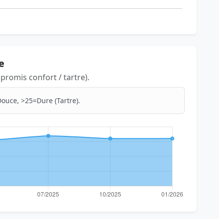
e
romis confort / tartre).
ouce, >25=Dure (Tartre).