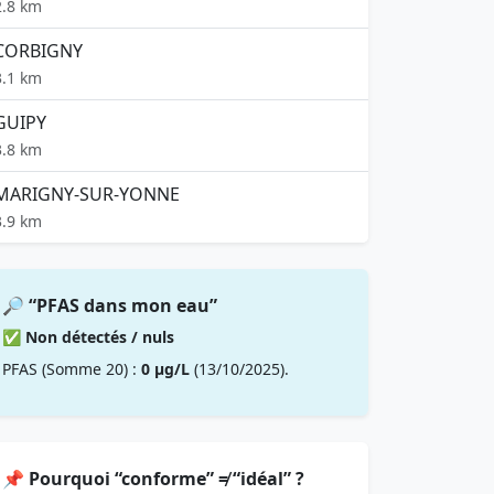
2.8 km
CORBIGNY
3.1 km
GUIPY
3.8 km
MARIGNY-SUR-YONNE
3.9 km
🔎 “PFAS dans mon eau”
✅ Non détectés / nuls
PFAS (Somme 20) :
0 µg/L
(13/10/2025).
📌 Pourquoi “conforme” ≠ “idéal” ?