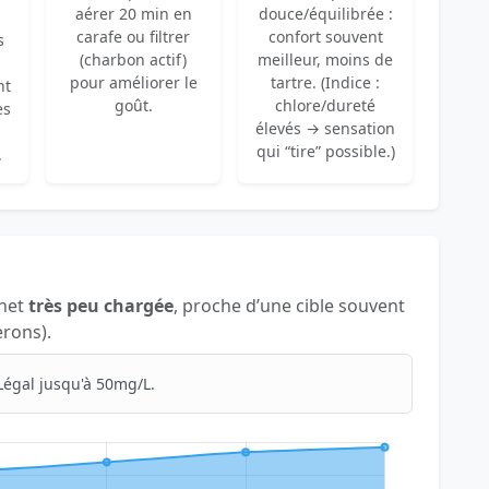
aérer 20 min en
douce/équilibrée :
carafe ou filtrer
confort souvent
s
(charbon actif)
meilleur, moins de
pour améliorer le
tartre. (Indice :
nt
goût.
chlore/dureté
es
élevés → sensation
qui “tire” possible.)
.
inet
très peu chargée
, proche d’une cible souvent
erons).
Légal jusqu'à 50mg/L.