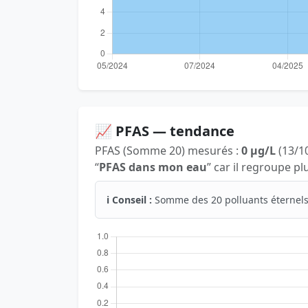
📈 PFAS — tendance
PFAS (Somme 20) mesurés :
0 µg/L
(13/10
“
PFAS dans mon eau
” car il regroupe p
ℹ️ Conseil :
Somme des 20 polluants éternels