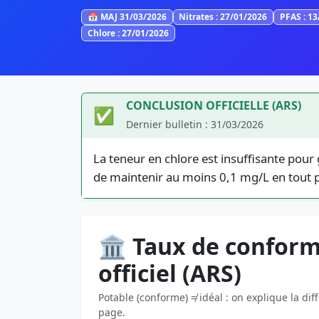
📅 MAJ 31/03/2026
Nitrates : 27/01/2026
PFAS : 1
Chlore : 27/01/2026
CONCLUSION OFFICIELLE (ARS)
✅
Dernier bulletin : 31/03/2026
La teneur en chlore est insuffisante pour 
de maintenir au moins 0,1 mg/L en tout 
🏛️ Taux de conform
officiel (ARS)
Potable (conforme) ≠ idéal : on explique la dif
page.