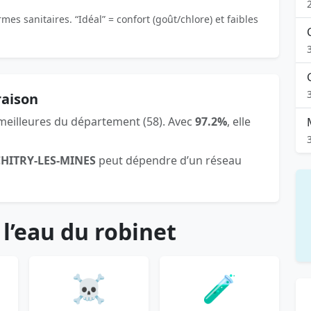
es sanitaires. “Idéal” = confort (goût/chlore) et faibles
raison
 meilleures du département (58). Avec
97.2%
, elle
CHITRY-LES-MINES
peut dépendre d’un réseau
 l’eau du robinet
☠️
🧪