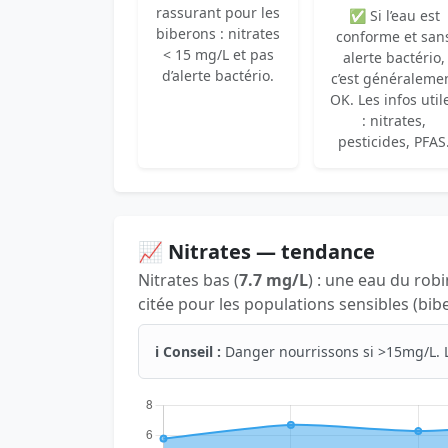
rassurant pour les
✅ Si l’eau est
biberons : nitrates
conforme et san
< 15 mg/L et pas
alerte bactério,
d’alerte bactério.
c’est généraleme
OK. Les infos util
: nitrates,
pesticides, PFAS
📈 Nitrates — tendance
Nitrates bas (
7.7 mg/L
) : une eau du rob
citée pour les populations sensibles (bib
ℹ️ Conseil :
Danger nourrissons si >15mg/L. 