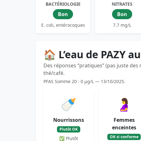
BACTÉRIOLOGIE
NITRATES
Bon
Bon
E. coli, entérocoques
7.7 mg/L
🏠 L’eau de PAZY au
Des réponses “pratiques” (pas juste des
thé/café.
PFAS Somme 20 : 0 µg/L — 13/10/2025.
🍼
🤰
Nourrissons
Femmes
enceintes
Plutôt OK
OK si conforme
✅ Plutôt