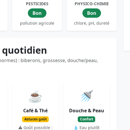
PESTICIDES
PHYSICO-CHIMIE
Bon
Bon
pollution agricole
chlore, pH, dureté
 quotidien
 normes) : biberons, grossesse, douche/peau,
☕
🚿
Café & Thé
Douche & Peau
Astuces goût
Confort
⚠️ Goût possible :
💧 Eau plutôt