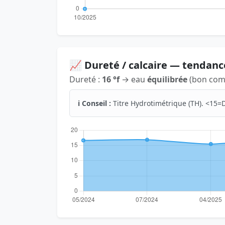
📈 Dureté / calcaire — tendanc
Dureté :
16 °f
→ eau
équilibrée
(bon comp
ℹ️ Conseil :
Titre Hydrotimétrique (TH). <15=D