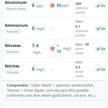
Aluminium
200
0
🎯
50
µg/L
µg/L
✔ Conf
(référence
Physico-chimie
qualité)
Max :
Ammonium
0.1
0
—
mg/L
✔ Conf
(référence
Polluants
qualité)
Max :
50
7.4
Nitrates
<
🎯
mg/L
(limite
✔ Conf
15
Polluants
mg/L
santé)
Max :
Nitrites
0.5
0
—
mg/L
✔ Conf
(limite
Polluants
santé)
Comprendre :
“Cible idéale” = optimum santé/confort.
“Norme” = limite légale. Une eau peut être potable
(conforme) sans être idéale (goût/chlore, calcaire, etc.).