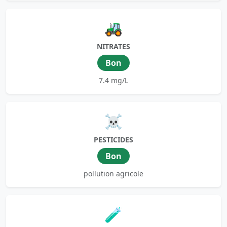
🚜
NITRATES
Bon
7.4 mg/L
☠️
PESTICIDES
Bon
pollution agricole
🧪