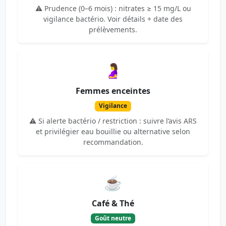
⚠️ Prudence (0–6 mois) : nitrates ≥ 15 mg/L ou
vigilance bactério. Voir détails + date des
prélèvements.
🤰
Femmes enceintes
Vigilance
⚠️ Si alerte bactério / restriction : suivre l’avis ARS
et privilégier eau bouillie ou alternative selon
recommandation.
☕
Café & Thé
Goût neutre