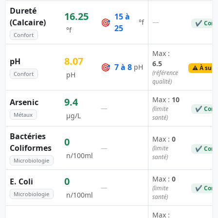
Dureté
16.25
15 à
(Calcaire)
🎯
—
°f
✔ Conf
25
°f
Confort
Max :
8.07
pH
6.5
🎯
7 à 8
pH
⚠️ À surv
(référence
Confort
pH
qualité)
Max :
10
9.4
Arsenic
—
(limite
✔ Conf
Métaux
µg/L
santé)
Bactéries
Max :
0
0
Coliformes
—
(limite
✔ Conf
n/100ml
santé)
Microbiologie
Max :
0
0
E. Coli
—
(limite
✔ Conf
Microbiologie
n/100ml
santé)
Max :