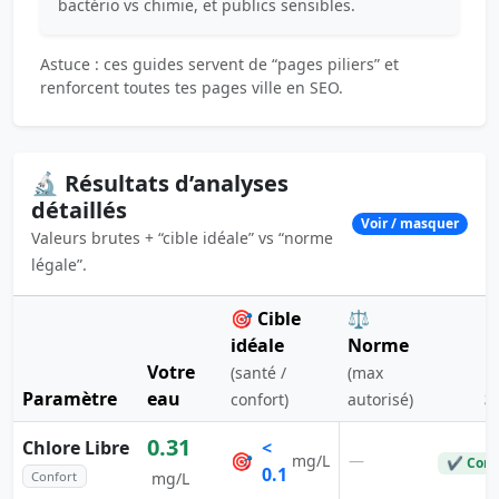
bactério vs chimie, et publics sensibles.
Astuce : ces guides servent de “pages piliers” et
renforcent toutes tes pages ville en SEO.
🔬 Résultats d’analyses
détaillés
Voir / masquer
Valeurs brutes + “cible idéale” vs “norme
légale”.
🎯 Cible
⚖️
idéale
Norme
Votre
(santé /
(max
Paramètre
eau
S
confort)
autorisé)
0.31
Chlore Libre
<
🎯
—
mg/L
✔ Conf
0.1
Confort
mg/L