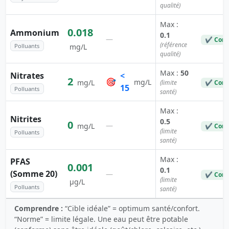
qualité)
Max :
0.018
Ammonium
0.1
—
✔ Conf
(référence
Polluants
mg/L
qualité)
Max :
50
Nitrates
<
2
🎯
mg/L
mg/L
(limite
✔ Conf
15
Polluants
santé)
Max :
Nitrites
0.5
0
—
mg/L
✔ Conf
(limite
Polluants
santé)
Max :
PFAS
0.001
0.1
(Somme 20)
—
✔ Conf
(limite
µg/L
Polluants
santé)
Comprendre :
“Cible idéale” = optimum santé/confort.
“Norme” = limite légale. Une eau peut être potable