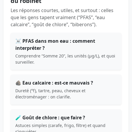
du robinet
Les réponses courtes, utiles, et surtout : celles
que les gens tapent vraiment (“PFAS”, “eau
calcaire”, “goût de chlore”, “biberons”).
☠️ PFAS dans mon eau : comment
interpréter ?
Comprendre “Somme 20”, les unités (µg/L), et quoi
surveiller.
🪨 Eau calcaire : est-ce mauvais ?
Dureté (°f), tartre, peau, cheveux et
électroménager : on clarifie.
🧪 Goût de chlore : que faire ?
Astuces simples (carafe, frigo, filtre) et quand
s’inquiéter.