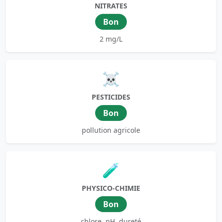
NITRATES
Bon
2 mg/L
☠️
PESTICIDES
Bon
pollution agricole
🧪
PHYSICO-CHIMIE
Bon
chlore, pH, dureté