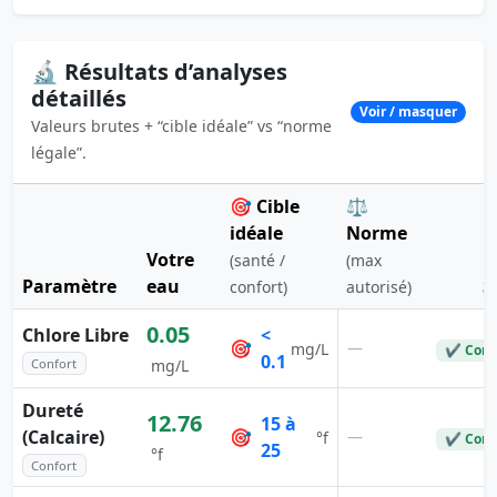
🔬 Résultats d’analyses
détaillés
Voir / masquer
Valeurs brutes + “cible idéale” vs “norme
légale”.
🎯 Cible
⚖️
idéale
Norme
Votre
(santé /
(max
Paramètre
eau
S
confort)
autorisé)
0.05
Chlore Libre
<
🎯
—
mg/L
✔ Conf
0.1
Confort
mg/L
Dureté
12.76
15 à
(Calcaire)
🎯
—
°f
✔ Conf
25
°f
Confort