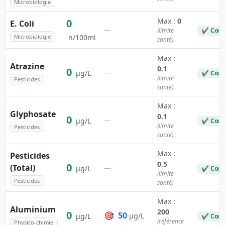
Microbiologie
Max :
0
0
E. Coli
—
(limite
✔ Conf
Microbiologie
n/100ml
santé)
Max :
Atrazine
0.1
0
—
µg/L
✔ Conf
(limite
Pesticides
santé)
Max :
Glyphosate
0.1
0
—
µg/L
✔ Conf
(limite
Pesticides
santé)
Max :
Pesticides
0.5
0
(Total)
—
µg/L
✔ Conf
(limite
Pesticides
santé)
Max :
Aluminium
200
0
🎯
50
µg/L
µg/L
✔ Conf
(référence
Physico-chimie