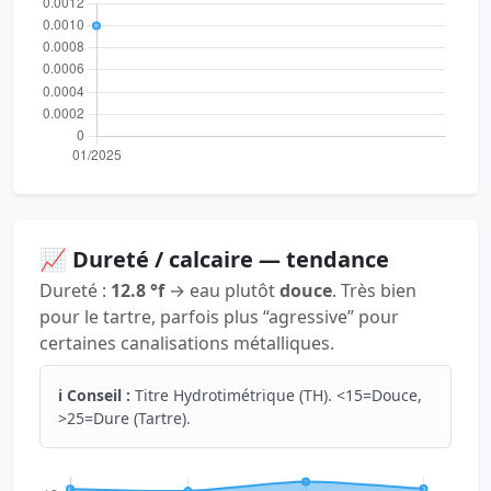
📈 Dureté / calcaire — tendance
Dureté :
12.8 °f
→ eau plutôt
douce
. Très bien
pour le tartre, parfois plus “agressive” pour
certaines canalisations métalliques.
ℹ️ Conseil :
Titre Hydrotimétrique (TH). <15=Douce,
>25=Dure (Tartre).