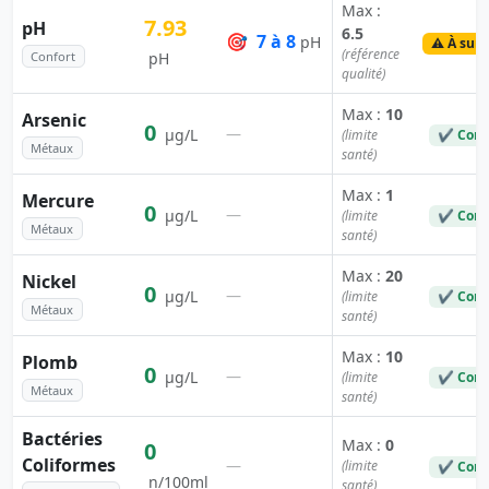
Max :
7.93
pH
6.5
🎯
7 à 8
pH
⚠️ À surv
(référence
Confort
pH
qualité)
Max :
10
Arsenic
0
—
µg/L
(limite
✔ Conf
Métaux
santé)
Max :
1
Mercure
0
—
µg/L
(limite
✔ Conf
Métaux
santé)
Max :
20
Nickel
0
—
µg/L
(limite
✔ Conf
Métaux
santé)
Max :
10
Plomb
0
—
µg/L
(limite
✔ Conf
Métaux
santé)
Bactéries
Max :
0
0
Coliformes
—
(limite
✔ Conf
n/100ml
santé)