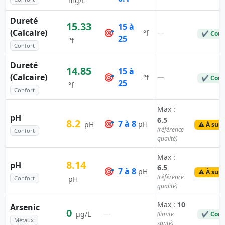
mg/L
Dureté
15.33
15 à
(Calcaire)
🎯
—
°f
✔ Conf
25
°f
Confort
Dureté
14.85
15 à
(Calcaire)
🎯
—
°f
✔ Conf
25
°f
Confort
Max :
pH
6.5
8.2
🎯
7 à 8
pH
pH
⚠️ À surv
(référence
Confort
qualité)
Max :
8.14
pH
6.5
🎯
7 à 8
pH
⚠️ À surv
(référence
Confort
pH
qualité)
Max :
10
Arsenic
0
—
µg/L
(limite
✔ Conf
Métaux
santé)