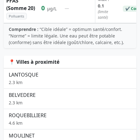
PFAS
0.1
0
(Somme 20)
—
µg/L
✔ Conf
(limite
Polluants
santé)
Comprendre :
“Cible idéale” = optimum santé/confort.
“Norme” = limite légale. Une eau peut être potable
(conforme) sans être idéale (goût/chlore, calcaire, etc.).
📍 Villes à proximité
LANTOSQUE
2.3 km
BELVEDERE
2.3 km
ROQUEBILLIERE
4.6 km
MOULINET