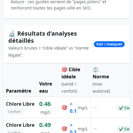
Astuce : ces guides servent de “pages piliers” et
renforcent toutes tes pages ville en SEO.
🔬 Résultats d’analyses
détaillés
Voir / masquer
Valeurs brutes + “cible idéale” vs “norme
légale”.
🎯 Cible
⚖️
idéale
Norme
Votre
(santé /
(max
Paramètre
eau
S
confort)
autorisé)
0.46
Chlore Libre
<
🎯
—
mg/L
✔ Conf
0.1
Confort
mg/L
0.49
Chlore Libre
<
🎯
—
mg/L
✔ Conf
0.1
Confort