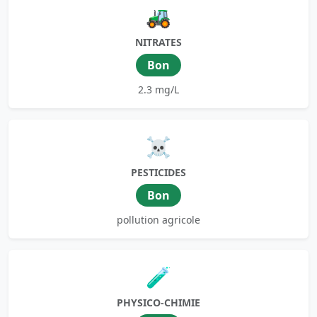
🚜
NITRATES
Bon
2.3 mg/L
☠️
PESTICIDES
Bon
pollution agricole
🧪
PHYSICO-CHIMIE