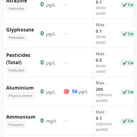
Atrazine
0.1
0
—
µg/L
✔ Conf
(limite
Pesticides
santé)
Max :
Glyphosate
0.1
0
—
µg/L
✔ Conf
(limite
Pesticides
santé)
Max :
Pesticides
0.5
0
(Total)
—
µg/L
✔ Conf
(limite
Pesticides
santé)
Max :
Aluminium
200
0
🎯
50
µg/L
µg/L
✔ Conf
(référence
Physico-chimie
qualité)
Max :
Ammonium
0.1
0
—
mg/L
✔ Conf
(référence
Polluants
qualité)