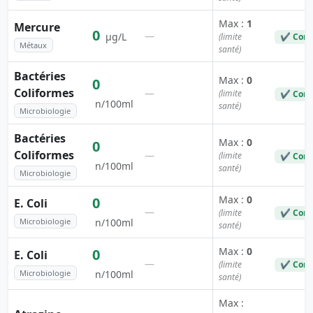
Max :
1
Mercure
0
—
µg/L
(limite
✔ Conf
Métaux
santé)
Bactéries
Max :
0
0
Coliformes
—
(limite
✔ Conf
n/100ml
santé)
Microbiologie
Bactéries
Max :
0
0
Coliformes
—
(limite
✔ Conf
n/100ml
santé)
Microbiologie
Max :
0
0
E. Coli
—
(limite
✔ Conf
Microbiologie
n/100ml
santé)
Max :
0
0
E. Coli
—
(limite
✔ Conf
Microbiologie
n/100ml
santé)
Max :