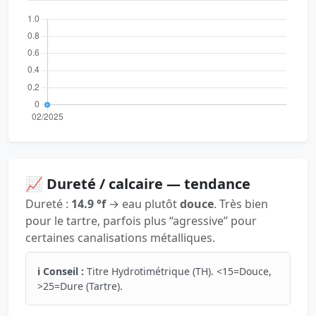
📈 Dureté / calcaire — tendance
Dureté :
14.9 °f
→ eau plutôt
douce
. Très bien
pour le tartre, parfois plus “agressive” pour
certaines canalisations métalliques.
ℹ️ Conseil :
Titre Hydrotimétrique (TH). <15=Douce,
>25=Dure (Tartre).