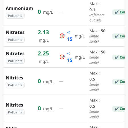
Max :
Ammonium
0.1
0
—
mg/L
✔ Conf
(référence
Polluants
qualité)
Max :
50
2.13
Nitrates
<
🎯
mg/L
(limite
✔ Conf
15
Polluants
mg/L
santé)
Max :
50
2.25
Nitrates
<
🎯
mg/L
(limite
✔ Conf
15
Polluants
mg/L
santé)
Max :
Nitrites
0.5
0
—
mg/L
✔ Conf
(limite
Polluants
santé)
Max :
Nitrites
0.5
0
—
mg/L
✔ Conf
(limite
Polluants
santé)
Max :