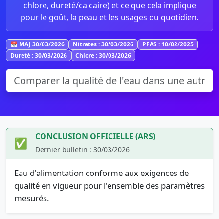
chlore, dureté/calcaire) et ce que cela implique
pour le goût, la peau et les usages du quotidien.
📅 MAJ 30/03/2026
Nitrates : 30/03/2026
PFAS : 10/02/2025
Dureté : 30/03/2026
Chlore : 30/03/2026
CONCLUSION OFFICIELLE (ARS)
✅
Dernier bulletin : 30/03/2026
Eau d'alimentation conforme aux exigences de
qualité en vigueur pour l'ensemble des paramètres
mesurés.