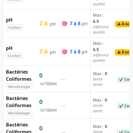
qualité)
Max :
pH
6.5
7.4
🎯
7 à 8
pH
pH
⚠️ À surv
(référence
Confort
qualité)
Max :
pH
6.5
7.6
🎯
7 à 8
pH
pH
⚠️ À surv
(référence
Confort
qualité)
Bactéries
Max :
0
0
Coliformes
—
(limite
✔ Conf
n/100ml
santé)
Microbiologie
Bactéries
Max :
0
0
Coliformes
—
(limite
✔ Conf
n/100ml
santé)
Microbiologie
Bactéries
Max :
0
0
Coliformes
—
(limite
✔ Conf