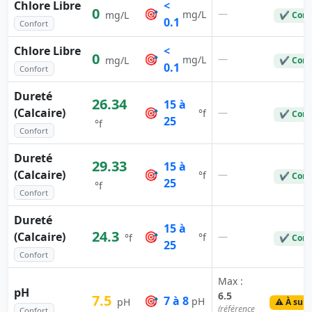
Chlore Libre
<
0
🎯
—
mg/L
mg/L
✔ Conf
0.1
Confort
Chlore Libre
<
0
🎯
—
mg/L
mg/L
✔ Conf
0.1
Confort
Dureté
26.34
15 à
(Calcaire)
🎯
—
°f
✔ Conf
25
°f
Confort
Dureté
29.33
15 à
(Calcaire)
🎯
—
°f
✔ Conf
25
°f
Confort
Dureté
15 à
24.3
(Calcaire)
🎯
—
°f
°f
✔ Conf
25
Confort
Max :
pH
6.5
7.5
🎯
7 à 8
pH
pH
⚠️ À surv
(référence
Confort