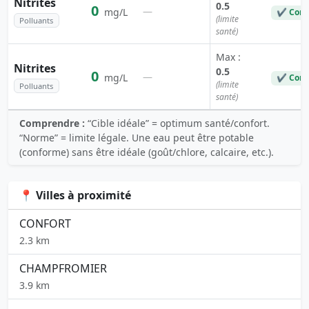
Nitrites
0.5
0
—
mg/L
✔ Conf
(limite
Polluants
santé)
Max :
Nitrites
0.5
0
—
mg/L
✔ Conf
(limite
Polluants
santé)
Comprendre :
“Cible idéale” = optimum santé/confort.
“Norme” = limite légale. Une eau peut être potable
(conforme) sans être idéale (goût/chlore, calcaire, etc.).
📍 Villes à proximité
CONFORT
2.3 km
CHAMPFROMIER
3.9 km