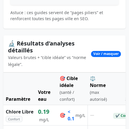
Astuce : ces guides servent de “pages piliers” et
renforcent toutes tes pages ville en SEO.
🔬 Résultats d’analyses
détaillés
Voir / masquer
Valeurs brutes + “cible idéale” vs “norme
légale”.
🎯 Cible
⚖️
idéale
Norme
Votre
(santé /
(max
Paramètre
eau
S
confort)
autorisé)
0.19
Chlore Libre
<
🎯
—
mg/L
✔ Conf
0.1
Confort
mg/L