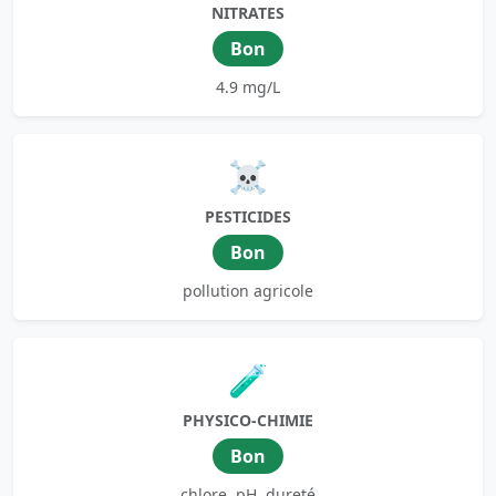
NITRATES
Bon
4.9 mg/L
☠️
PESTICIDES
Bon
pollution agricole
🧪
PHYSICO-CHIMIE
Bon
chlore, pH, dureté