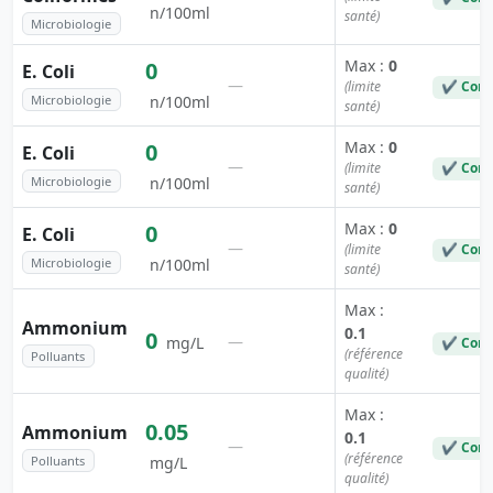
n/100ml
santé)
Microbiologie
Max :
0
0
E. Coli
—
(limite
✔ Conf
Microbiologie
n/100ml
santé)
Max :
0
0
E. Coli
—
(limite
✔ Conf
Microbiologie
n/100ml
santé)
Max :
0
0
E. Coli
—
(limite
✔ Conf
Microbiologie
n/100ml
santé)
Max :
Ammonium
0.1
0
—
mg/L
✔ Conf
(référence
Polluants
qualité)
Max :
0.05
Ammonium
0.1
—
✔ Conf
(référence
Polluants
mg/L
qualité)