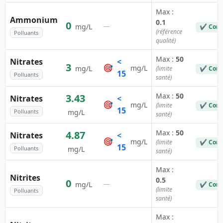
Max :
Ammonium
0.1
0
—
mg/L
✔ Conf
(référence
Polluants
qualité)
Max :
50
Nitrates
<
3
🎯
mg/L
mg/L
(limite
✔ Conf
15
Polluants
santé)
Max :
50
3.43
Nitrates
<
🎯
mg/L
(limite
✔ Conf
15
Polluants
mg/L
santé)
Max :
50
4.87
Nitrates
<
🎯
mg/L
(limite
✔ Conf
15
Polluants
mg/L
santé)
Max :
Nitrites
0.5
0
—
mg/L
✔ Conf
(limite
Polluants
santé)
Max :