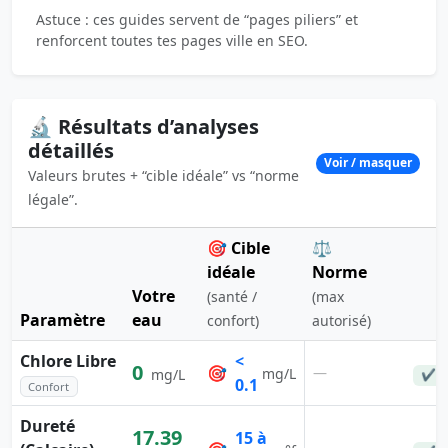
Astuce : ces guides servent de “pages piliers” et
renforcent toutes tes pages ville en SEO.
🔬 Résultats d’analyses
détaillés
Voir / masquer
Valeurs brutes + “cible idéale” vs “norme
légale”.
🎯 Cible
⚖️
idéale
Norme
Votre
(santé /
(max
Paramètre
eau
confort)
autorisé)
Chlore Libre
<
0
🎯
—
mg/L
mg/L
✔ C
0.1
Confort
Dureté
17.39
15 à