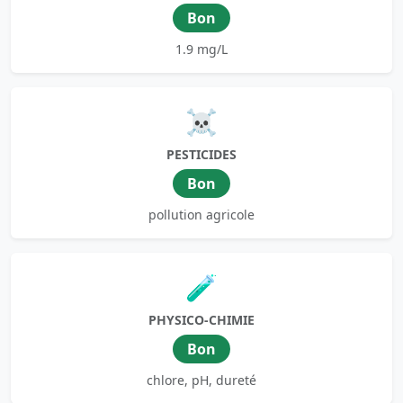
Bon
1.9 mg/L
☠️
PESTICIDES
Bon
pollution agricole
🧪
PHYSICO-CHIMIE
Bon
chlore, pH, dureté