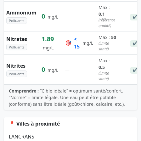
Max :
Ammonium
0.1
0
—
mg/L
✔ C
(référence
Polluants
qualité)
Max :
50
1.89
Nitrates
<
🎯
mg/L
(limite
✔ C
15
Polluants
mg/L
santé)
Max :
Nitrites
0.5
0
—
mg/L
✔ C
(limite
Polluants
santé)
Comprendre :
“Cible idéale” = optimum santé/confort.
“Norme” = limite légale. Une eau peut être potable
(conforme) sans être idéale (goût/chlore, calcaire, etc.).
📍 Villes à proximité
LANCRANS