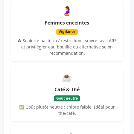
🤰
Femmes enceintes
Vigilance
⚠️ Si alerte bactério / restriction : suivre l’avis ARS
et privilégier eau bouillie ou alternative selon
recommandation.
☕
Café & Thé
Goût neutre
✅ Goût plutôt neutre : chlore faible. Idéal pour
thé/café.