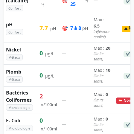
(Calcaire)
🎯
—
°f
✔ C
25
°f
Confort
Max :
pH
6.5
7.7
🎯
7 à 8
pH
pH
⚠️ À 
(référence
Confort
qualité)
Max :
20
Nickel
0
—
µg/L
(limite
✔ C
Métaux
santé)
Max :
10
Plomb
0
—
µg/L
(limite
✔ C
Métaux
santé)
Bactéries
Max :
0
2
Coliformes
—
(limite
⛔ Non c
n/100ml
santé)
Microbiologie
Max :
0
0
E. Coli
—
(limite
✔ C
Microbiologie
n/100ml
santé)