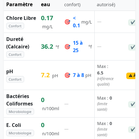
Paramètre
eau
confort)
autorisé)
0.17
Chlore Libre
<
🎯
—
mg/L
✔ C
0.1
Confort
mg/L
Dureté
15 à
36.2
(Calcaire)
🎯
—
°f
°f
✔ C
25
Confort
Max :
pH
6.5
7.2
🎯
7 à 8
pH
pH
⚠️ À 
(référence
Confort
qualité)
Bactéries
Max :
0
0
Coliformes
—
(limite
✔ C
n/100ml
santé)
Microbiologie
Max :
0
0
E. Coli
—
(limite
✔ C
Microbiologie
n/100ml
santé)