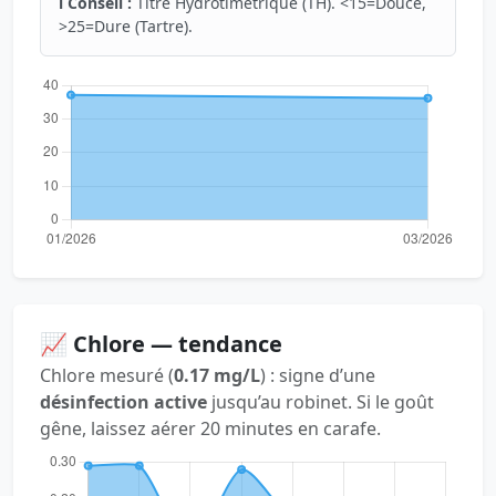
ℹ️ Conseil :
Titre Hydrotimétrique (TH). <15=Douce,
>25=Dure (Tartre).
📈 Chlore — tendance
Chlore mesuré (
0.17 mg/L
) : signe d’une
désinfection active
jusqu’au robinet. Si le goût
gêne, laissez aérer 20 minutes en carafe.