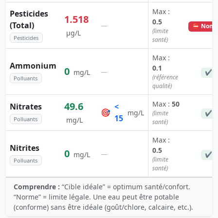
Max :
Pesticides
1.518
0.5
(Total)
—
⛔ Non c
(limite
µg/L
Pesticides
santé)
Max :
Ammonium
0.1
0
—
mg/L
✔ C
(référence
Polluants
qualité)
Max :
50
49.6
Nitrates
<
🎯
mg/L
(limite
✔ C
15
Polluants
mg/L
santé)
Max :
Nitrites
0.5
0
—
mg/L
✔ C
(limite
Polluants
santé)
Comprendre :
“Cible idéale” = optimum santé/confort.
“Norme” = limite légale. Une eau peut être potable
(conforme) sans être idéale (goût/chlore, calcaire, etc.).