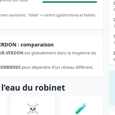
férence sur cette
es sanitaires. “Idéal” = confort (goût/chlore) et faibles
ERDON : comparaison
UR-VERDON
est globalement dans la moyenne du
CORBIERES
peut dépendre d’un réseau différent.
 l’eau du robinet
☠️
🧪