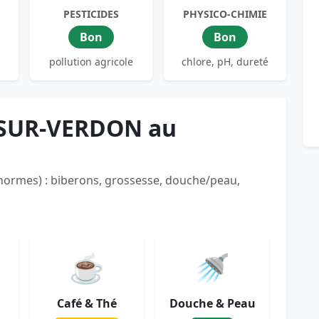
PESTICIDES
PHYSICO-CHIMIE
Bon
Bon
pollution agricole
chlore, pH, dureté
-SUR-VERDON au
 normes) : biberons, grossesse, douche/peau,
☕
🚿
Café & Thé
Douche & Peau