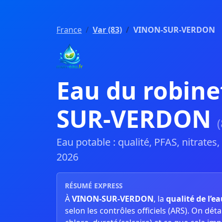
France
Var (83)
VINON-SUR-VERDON
Eau du robine
SUR-VERDON
Eau potable : qualité, PFAS, nitrates
2026
RÉSUMÉ EXPRESS
À
VINON-SUR-VERDON
, la
qualité de l’e
selon les contrôles officiels (ARS). On détaill