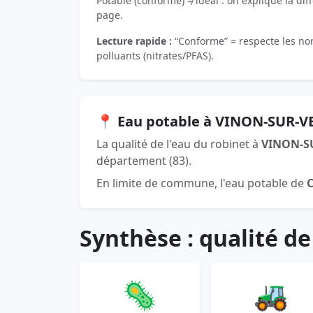
Potable (conforme) ≠ idéal : on explique la dif
page.
Lecture rapide :
“Conforme” = respecte les norm
polluants (nitrates/PFAS).
📍 Eau potable à VINON-SUR-V
La qualité de l'eau du robinet à
VINON-S
département (83).
En limite de commune, l'eau potable de
Synthèse : qualité de
🦠
🚜