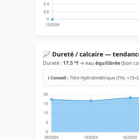
📈 Dureté / calcaire — tendanc
Dureté :
17.5 °f
→ eau
équilibrée
(bon co
ℹ️ Conseil :
Titre Hydrotimétrique (TH). <15=D