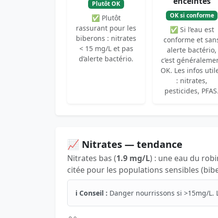
enceintes
Plutôt OK
OK si conforme
✅ Plutôt
rassurant pour les
✅ Si l’eau est
biberons : nitrates
conforme et san
< 15 mg/L et pas
alerte bactério,
d’alerte bactério.
c’est généraleme
OK. Les infos util
: nitrates,
pesticides, PFAS
📈 Nitrates — tendance
Nitrates bas (
1.9 mg/L
) : une eau du rob
citée pour les populations sensibles (bib
ℹ️ Conseil :
Danger nourrissons si >15mg/L. 