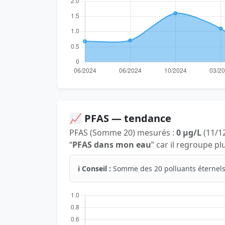
📈 PFAS — tendance
PFAS (Somme 20) mesurés :
0 µg/L
(11/12
“
PFAS dans mon eau
” car il regroupe p
ℹ️ Conseil :
Somme des 20 polluants éternels