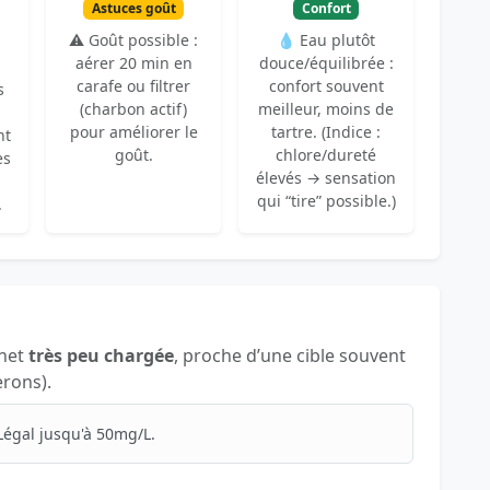
Astuces goût
Confort
⚠️ Goût possible :
💧 Eau plutôt
aérer 20 min en
douce/équilibrée :
carafe ou filtrer
confort souvent
s
(charbon actif)
meilleur, moins de
pour améliorer le
tartre. (Indice :
nt
goût.
chlore/dureté
es
élevés → sensation
qui “tire” possible.)
.
inet
très peu chargée
, proche d’une cible souvent
erons).
Légal jusqu'à 50mg/L.