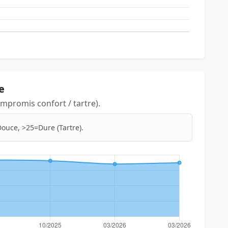
e
mpromis confort / tartre).
ouce, >25=Dure (Tartre).