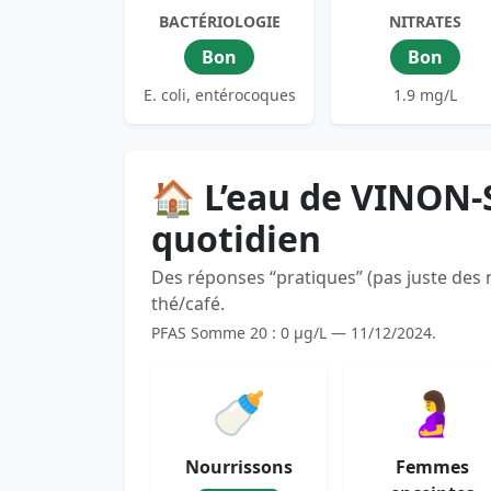
BACTÉRIOLOGIE
NITRATES
Bon
Bon
E. coli, entérocoques
1.9 mg/L
🏠 L’eau de VINON
quotidien
Des réponses “pratiques” (pas juste des
thé/café.
PFAS Somme 20 : 0 µg/L — 11/12/2024.
🍼
🤰
Nourrissons
Femmes