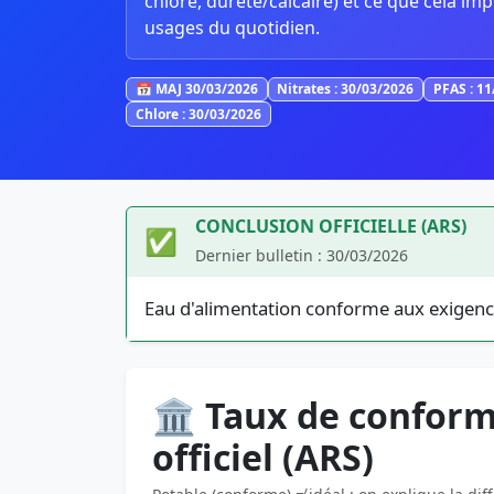
chlore, dureté/calcaire) et ce que cela imp
usages du quotidien.
📅 MAJ 30/03/2026
Nitrates : 30/03/2026
PFAS : 1
Chlore : 30/03/2026
CONCLUSION OFFICIELLE (ARS)
✅
Dernier bulletin : 30/03/2026
Eau d'alimentation conforme aux exigenc
🏛️ Taux de conform
officiel (ARS)