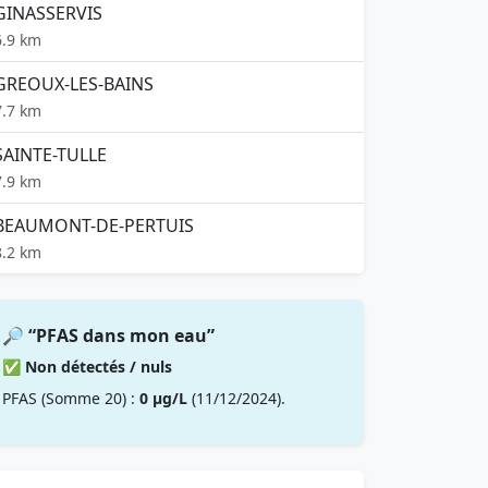
GINASSERVIS
6.9 km
GREOUX-LES-BAINS
7.7 km
SAINTE-TULLE
7.9 km
BEAUMONT-DE-PERTUIS
8.2 km
🔎 “PFAS dans mon eau”
✅ Non détectés / nuls
PFAS (Somme 20) :
0 µg/L
(11/12/2024).