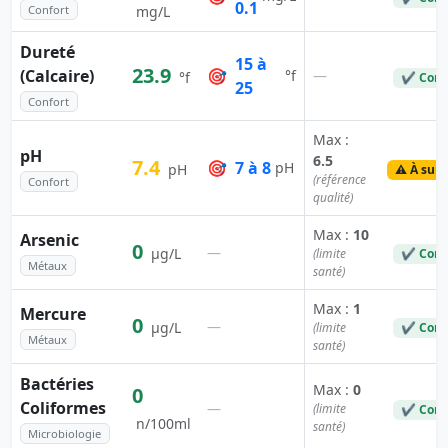
0.1
Confort
mg/L
Dureté
15 à
23.9
(Calcaire)
🎯
—
°f
°f
✔ Conf
25
Confort
Max :
pH
6.5
7.4
🎯
7 à 8
pH
pH
⚠️ À surv
(référence
Confort
qualité)
Max :
10
Arsenic
0
—
µg/L
(limite
✔ Conf
Métaux
santé)
Max :
1
Mercure
0
—
µg/L
(limite
✔ Conf
Métaux
santé)
Bactéries
Max :
0
0
Coliformes
—
(limite
✔ Conf
n/100ml
santé)
Microbiologie