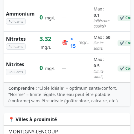
Max :
Ammonium
0.1
0
—
mg/L
✔ Conf
(référence
Polluants
qualité)
Max :
50
3.32
Nitrates
<
🎯
mg/L
(limite
✔ Conf
15
Polluants
mg/L
santé)
Max :
Nitrites
0.5
0
—
mg/L
✔ Conf
(limite
Polluants
santé)
Comprendre :
“Cible idéale” = optimum santé/confort.
“Norme” = limite légale. Une eau peut être potable
(conforme) sans être idéale (goût/chlore, calcaire, etc.).
📍 Villes à proximité
MONTIGNY-LENCOUP