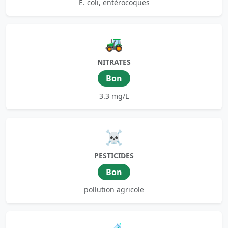
E. coli, entérocoques
🚜
NITRATES
Bon
3.3 mg/L
☠️
PESTICIDES
Bon
pollution agricole