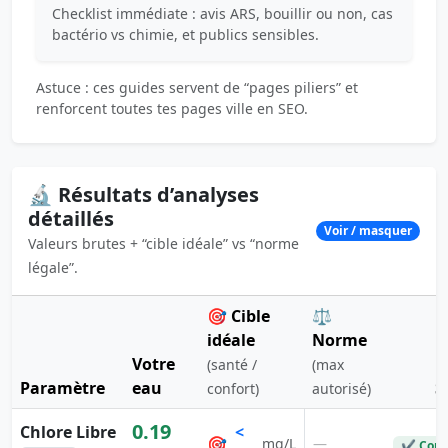
Checklist immédiate : avis ARS, bouillir ou non, cas
bactério vs chimie, et publics sensibles.
Astuce : ces guides servent de “pages piliers” et
renforcent toutes tes pages ville en SEO.
🔬 Résultats d’analyses
détaillés
Voir / masquer
Valeurs brutes + “cible idéale” vs “norme
légale”.
🎯 Cible
⚖️
idéale
Norme
Votre
(santé /
(max
Paramètre
eau
S
confort)
autorisé)
0.19
Chlore Libre
<
🎯
—
mg/L
✔ Conf