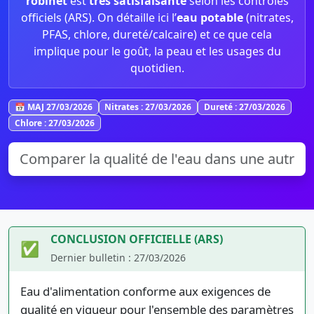
robinet
est
très satisfaisante
selon les contrôles
officiels (ARS). On détaille ici l’
eau potable
(nitrates,
PFAS, chlore, dureté/calcaire) et ce que cela
implique pour le goût, la peau et les usages du
quotidien.
📅 MAJ 27/03/2026
Nitrates : 27/03/2026
Dureté : 27/03/2026
Chlore : 27/03/2026
CONCLUSION OFFICIELLE (ARS)
✅
Dernier bulletin : 27/03/2026
Eau d'alimentation conforme aux exigences de
qualité en vigueur pour l'ensemble des paramètres