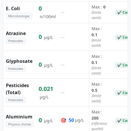
Max :
0
0
E. Coli
—
(limite
✔ Conf
Microbiologie
n/100ml
santé)
Max :
Atrazine
0.1
0
—
µg/L
✔ Conf
(limite
Pesticides
santé)
Max :
Glyphosate
0.1
0
—
µg/L
✔ Conf
(limite
Pesticides
santé)
Max :
Pesticides
0.021
0.5
(Total)
—
✔ Conf
(limite
µg/L
Pesticides
santé)
Max :
Aluminium
200
0
🎯
50
µg/L
µg/L
✔ Conf
(référence
Physico-chimie
qualité)