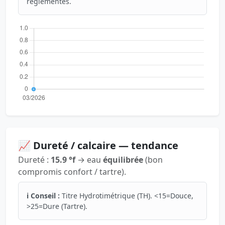
réglementés.
📈 Dureté / calcaire — tendance
Dureté :
15.9 °f
→ eau
équilibrée
(bon
compromis confort / tartre).
ℹ️ Conseil :
Titre Hydrotimétrique (TH). <15=Douce,
>25=Dure (Tartre).