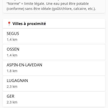
“Norme” = limite légale. Une eau peut être potable
(conforme) sans être idéale (goût/chlore, calcaire, etc.).
📍 Villes à proximité
SEGUS
1.4 km
OSSEN
1.4 km
ASPIN-EN-LAVEDAN
1.8 km
LUGAGNAN
2.3 km
GER
2.3 km