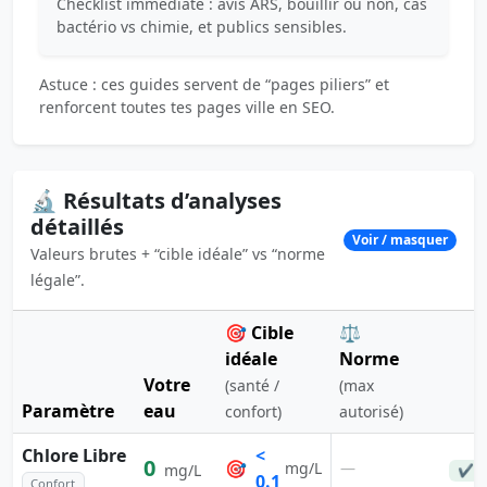
Checklist immédiate : avis ARS, bouillir ou non, cas
bactério vs chimie, et publics sensibles.
Astuce : ces guides servent de “pages piliers” et
renforcent toutes tes pages ville en SEO.
🔬 Résultats d’analyses
détaillés
Voir / masquer
Valeurs brutes + “cible idéale” vs “norme
légale”.
🎯 Cible
⚖️
idéale
Norme
Votre
(santé /
(max
Paramètre
eau
confort)
autorisé)
Chlore Libre
<
0
🎯
—
mg/L
mg/L
✔ C
0.1
Confort