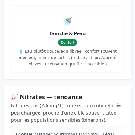
🚿
Douche & Peau
Confort
💧 Eau plutôt douce/équilibrée : confort souvent
meilleur, moins de tartre. (Indice : chlore/dureté
élevés → sensation qui “tire” possible.)
📈 Nitrates — tendance
Nitrates bas (
2.6 mg/L
) : une eau du robinet
très
peu chargée
, proche d’une cible souvent citée
pour les populations sensibles (biberons).
ℹ️ Conseil :
Danger nourrissons si >15mg/L. Légal