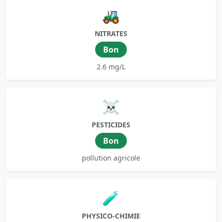
🚜
NITRATES
Bon
2.6 mg/L
☠️
PESTICIDES
Bon
pollution agricole
🧪
PHYSICO-CHIMIE