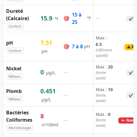
Dureté
15 à
15.9
(Calcaire)
🎯
—
°f
°f
✔ C
25
Confort
Max :
7.51
pH
6.5
🎯
7 à 8
pH
⚠️ À 
(référence
Confort
pH
qualité)
Max :
20
Nickel
0
—
µg/L
(limite
✔ C
Métaux
santé)
Max :
10
0.451
Plomb
—
(limite
✔ C
Métaux
µg/L
santé)
Bactéries
Max :
0
8
Coliformes
—
(limite
⛔ Non c
n/100ml
santé)
Microbiologie