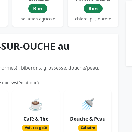
Bon
Bon
pollution agricole
chlore, pH, dureté
Y-SUR-OUCHE au
 normes) : biberons, grossesse, douche/peau,
e non systématique).
☕
🚿
Café & Thé
Douche & Peau
Astuces goût
Calcaire