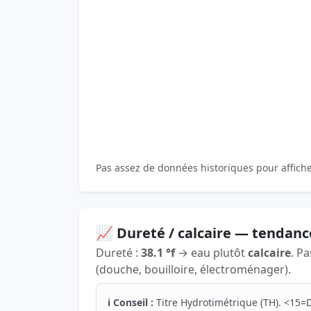
Pas assez de données historiques pour affich
📈 Dureté / calcaire — tendanc
Dureté :
38.1 °f
→ eau plutôt
calcaire
. P
(douche, bouilloire, électroménager).
ℹ️ Conseil :
Titre Hydrotimétrique (TH). <15=D