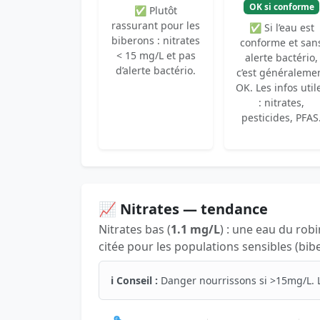
OK si conforme
✅ Plutôt
rassurant pour les
✅ Si l’eau est
biberons : nitrates
conforme et san
< 15 mg/L et pas
alerte bactério,
d’alerte bactério.
c’est généraleme
OK. Les infos util
: nitrates,
pesticides, PFAS
📈 Nitrates — tendance
Nitrates bas (
1.1 mg/L
) : une eau du rob
citée pour les populations sensibles (bib
ℹ️ Conseil :
Danger nourrissons si >15mg/L. 