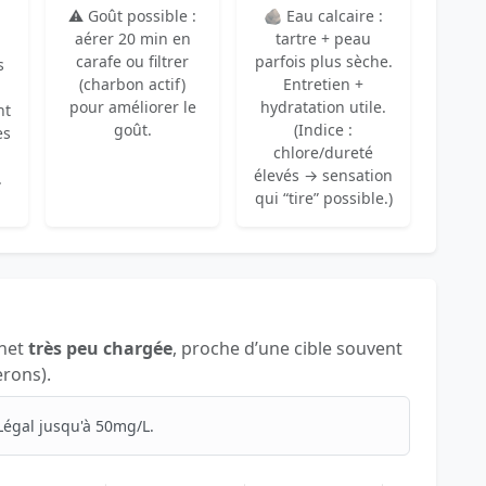
⚠️ Goût possible :
🪨 Eau calcaire :
aérer 20 min en
tartre + peau
carafe ou filtrer
parfois plus sèche.
s
(charbon actif)
Entretien +
pour améliorer le
hydratation utile.
nt
goût.
(Indice :
es
chlore/dureté
élevés → sensation
.
qui “tire” possible.)
inet
très peu chargée
, proche d’une cible souvent
erons).
Légal jusqu'à 50mg/L.