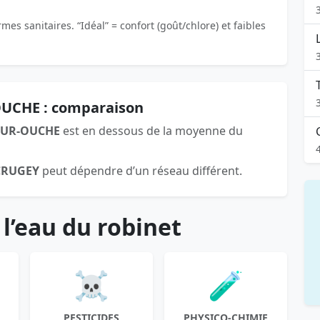
es sanitaires. “Idéal” = confort (goût/chlore) et faibles
OUCHE : comparaison
SUR-OUCHE
est en dessous de la moyenne du
CRUGEY
peut dépendre d’un réseau différent.
 l’eau du robinet
☠️
🧪
PESTICIDES
PHYSICO-CHIMIE