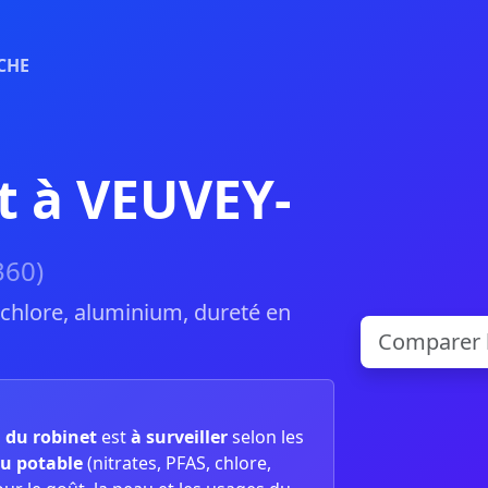
CHE
t à VEUVEY-
360)
, chlore, aluminium, dureté en
u du robinet
est
à surveiller
selon les
u potable
(nitrates, PFAS, chlore,