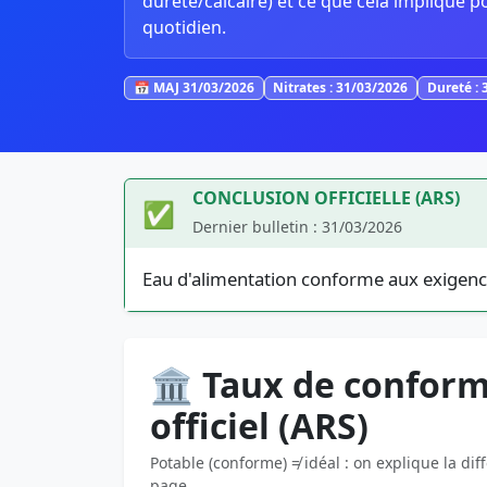
dureté/calcaire) et ce que cela implique p
quotidien.
📅 MAJ 31/03/2026
Nitrates : 31/03/2026
Dureté : 
CONCLUSION OFFICIELLE (ARS)
✅
Dernier bulletin : 31/03/2026
Eau d'alimentation conforme aux exigenc
🏛️ Taux de conform
officiel (ARS)
Potable (conforme) ≠ idéal : on explique la dif
page.