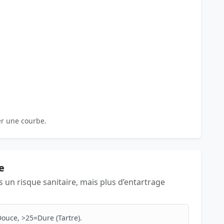
er une courbe.
e
as un risque sanitaire, mais plus d’entartrage
ouce, >25=Dure (Tartre).