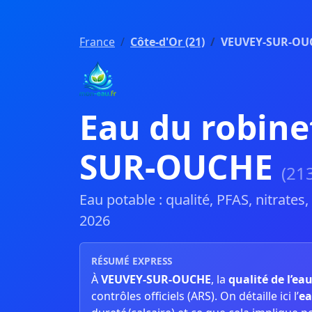
France
Côte-d'Or (21)
VEUVEY-SUR-OU
Eau du robine
SUR-OUCHE
(21
Eau potable : qualité, PFAS, nitrates
2026
RÉSUMÉ EXPRESS
À
VEUVEY-SUR-OUCHE
, la
qualité de l’ea
contrôles officiels (ARS). On détaille ici l’
ea