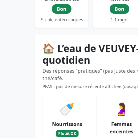
Bon
Bon
E. coli, entérocoques
1.1 mg/L
🏠 L’eau de VEUVE
quotidien
Des réponses “pratiques” (pas juste des
thé/café.
PFAS : pas de mesure récente affichée (dosag
🍼
🤰
Nourrissons
Femmes
enceintes
Plutôt OK