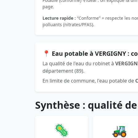
Potable (conforme) ≠ idéal : on explique la dif
page.
Lecture rapide :
“Conforme” = respecte les norm
polluants (nitrates/PFAS).
📍 Eau potable à VERGIGNY : c
La qualité de l'eau du robinet à
VERGIGN
département (89).
En limite de commune, l'eau potable de
Synthèse : qualité de
🦠
🚜