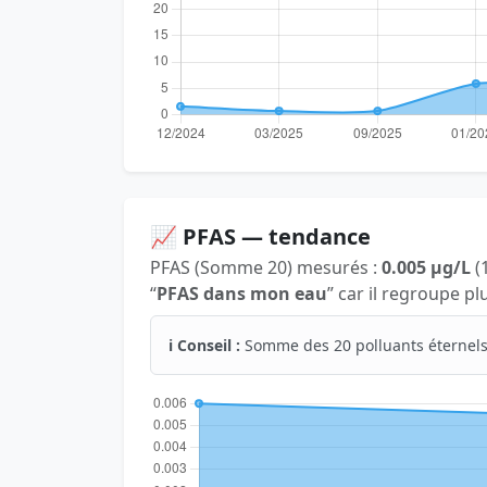
📈 PFAS — tendance
PFAS (Somme 20) mesurés :
0.005 µg/L
(1
“
PFAS dans mon eau
” car il regroupe p
ℹ️ Conseil :
Somme des 20 polluants éternels