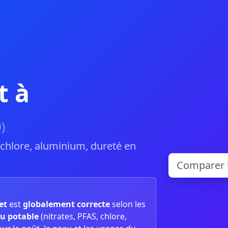
t à
)
, chlore, aluminium, dureté en
et
est
globalement correcte
selon les
u potable
(nitrates, PFAS, chlore,