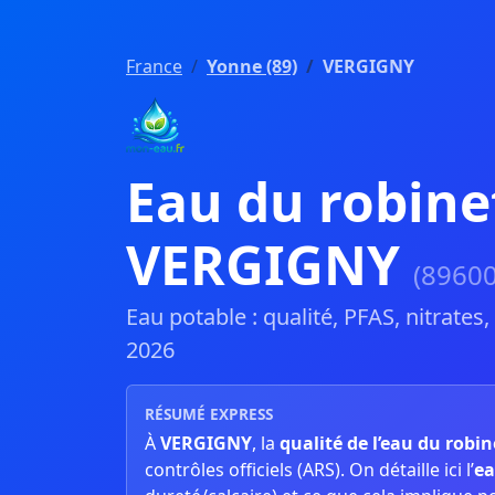
France
Yonne (89)
VERGIGNY
Eau du robine
VERGIGNY
(89600
Eau potable : qualité, PFAS, nitrates
2026
RÉSUMÉ EXPRESS
À
VERGIGNY
, la
qualité de l’eau du robin
contrôles officiels (ARS). On détaille ici l’
ea