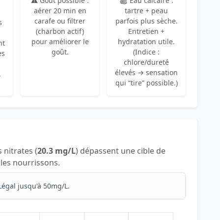
⚠️ Goût possible :
🪨 Eau calcaire :
aérer 20 min en
tartre + peau
carafe ou filtrer
parfois plus sèche.
s
(charbon actif)
Entretien +
pour améliorer le
hydratation utile.
nt
goût.
(Indice :
es
chlore/dureté
élevés → sensation
.
qui “tire” possible.)
s nitrates (
20.3 mg/L
) dépassent une cible de
 les nourrissons.
Légal jusqu'à 50mg/L.