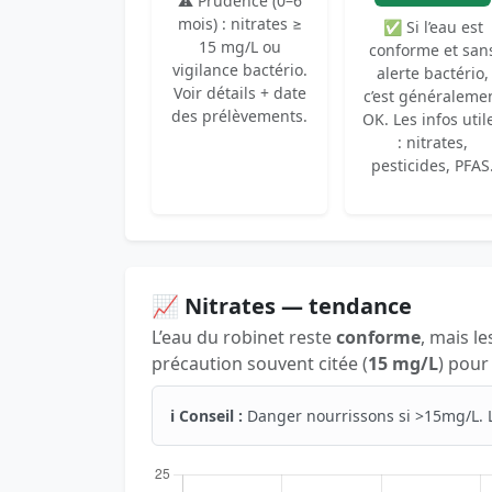
⚠️ Prudence (0–6
mois) : nitrates ≥
✅ Si l’eau est
15 mg/L ou
conforme et san
vigilance bactério.
alerte bactério,
Voir détails + date
c’est généraleme
des prélèvements.
OK. Les infos util
: nitrates,
pesticides, PFAS
📈 Nitrates — tendance
L’eau du robinet reste
conforme
, mais le
précaution souvent citée (
15 mg/L
) pour
ℹ️ Conseil :
Danger nourrissons si >15mg/L. 