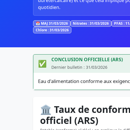
dureté/calcaire) et ce que cela implique p
quotidien.
📅 MAJ 31/03/2026
Nitrates : 31/03/2026
PFAS : 1
Chlore : 31/03/2026
CONCLUSION OFFICIELLE (ARS)
✅
Dernier bulletin : 31/03/2026
Eau d'alimentation conforme aux exigenc
🏛️ Taux de conform
officiel (ARS)