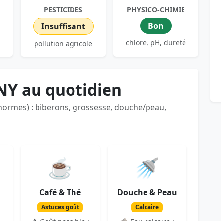
PESTICIDES
PHYSICO-CHIMIE
Bon
Insuffisant
chlore, pH, dureté
pollution agricole
NY au quotidien
 normes) : biberons, grossesse, douche/peau,
☕
🚿
Café & Thé
Douche & Peau
Astuces goût
Calcaire