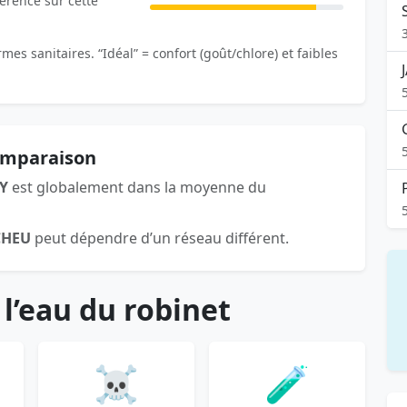
férence sur cette
es sanitaires. “Idéal” = confort (goût/chlore) et faibles
omparaison
Y
est globalement dans la moyenne du
CHEU
peut dépendre d’un réseau différent.
 l’eau du robinet
☠️
🧪