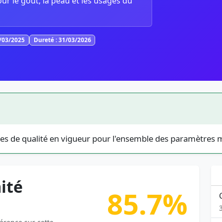
our le goût, la peau et les usages du
1/03/2025
Dureté : 31/03/2026
es de qualité en vigueur pour l'ensemble des paramètres 
ité
85.7%