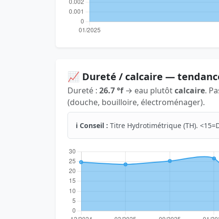
📈 Dureté / calcaire — tendanc
Dureté :
26.7 °f
→ eau plutôt
calcaire
. P
(douche, bouilloire, électroménager).
ℹ️ Conseil :
Titre Hydrotimétrique (TH). <15=D