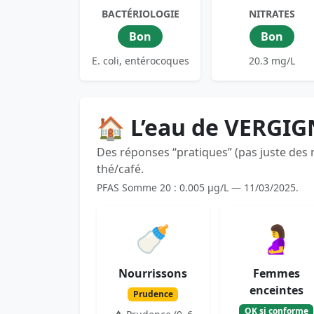
BACTÉRIOLOGIE
NITRATES
Bon
Bon
E. coli, entérocoques
20.3 mg/L
🏠 L’eau de VERGIG
Des réponses “pratiques” (pas juste des
thé/café.
PFAS Somme 20 : 0.005 µg/L — 11/03/2025.
🍼
🤰
Nourrissons
Femmes
enceintes
Prudence
OK si conforme