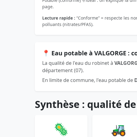
Potable (conforme) ≠ idéal : on explique la dif
page.
Lecture rapide :
“Conforme” = respecte les norm
polluants (nitrates/PFAS).
📍 Eau potable à VALGORGE : 
La qualité de l'eau du robinet à
VALGOR
département (07).
En limite de commune, l'eau potable de
Synthèse : qualité de
🦠
🚜