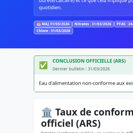
dureté/calcaire) et ce que cela implique p
quotidien.
📅 MAJ 31/03/2026
Nitrates : 31/03/2026
PFAS : 2
Chlore : 31/03/2026
CONCLUSION OFFICIELLE (ARS)
✅
Dernier bulletin : 31/03/2026
Eau d'alimentation non-conforme aux exi
🏛️ Taux de conform
officiel (ARS)