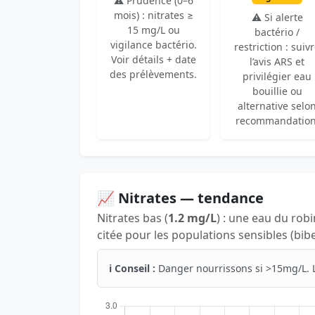
⚠️ Prudence (0–6
mois) : nitrates ≥
⚠️ Si alerte
15 mg/L ou
bactério /
vigilance bactério.
restriction : suiv
Voir détails + date
l’avis ARS et
des prélèvements.
privilégier eau
bouillie ou
alternative selo
recommandation
📈 Nitrates — tendance
Nitrates bas (
1.2 mg/L
) : une eau du rob
citée pour les populations sensibles (bib
ℹ️ Conseil :
Danger nourrissons si >15mg/L. 