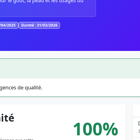
our le goût, la peau et les usages du
4/04/2025
Dureté : 31/03/2026
gences de qualité.
ité
100%