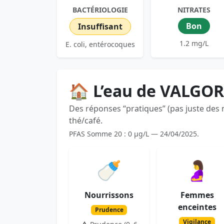
BACTÉRIOLOGIE
NITRATES
Bon
Insuffisant
1.2 mg/L
E. coli, entérocoques
🏠 L’eau de VALGOR
Des réponses “pratiques” (pas juste des
thé/café.
PFAS Somme 20 : 0 µg/L — 24/04/2025.
🍼
🤰
Nourrissons
Femmes
enceintes
Prudence
Vigilance