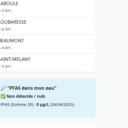
LABOULE
4.0 km
LOUBARESSE
5.6 km
BEAUMONT
6.4 km
SAINT-MELANY
7.4 km
🔎 “PFAS dans mon eau”
✅ Non détectés / nuls
PFAS (Somme 20) :
0 µg/L
(24/04/2025).