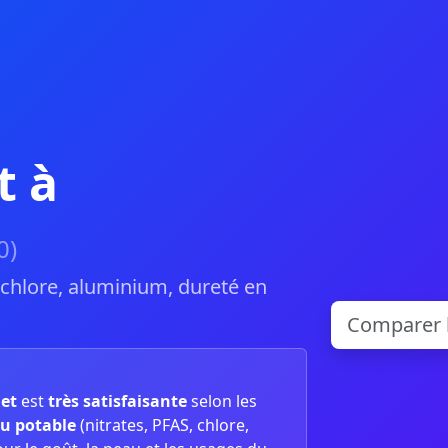
t à
0)
, chlore, aluminium, dureté en
net
est
très satisfaisante
selon les
u potable
(nitrates, PFAS, chlore,