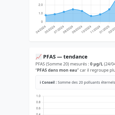
📈 PFAS — tendance
PFAS (Somme 20) mesurés :
0 µg/L
(24/04
“
PFAS dans mon eau
” car il regroupe p
ℹ️ Conseil :
Somme des 20 polluants éternels