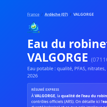
France
Ardèche (07)
VALGORGE
Eau du robine
VALGORGE
(0711
Eau potable : qualité, PFAS, nitrates
2026
RÉSUMÉ EXPRESS
À
VALGORGE
, la
qualité de l’eau du robi
contrôles officiels (ARS). On détaille ici l’
ea