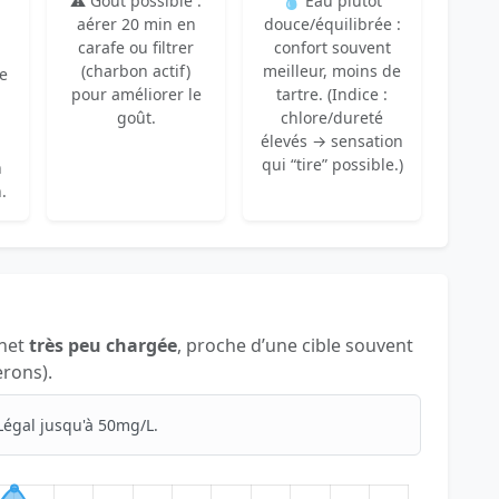
⚠️ Goût possible :
💧 Eau plutôt
aérer 20 min en
douce/équilibrée :
carafe ou filtrer
confort souvent
(charbon actif)
meilleur, moins de
re
pour améliorer le
tartre. (Indice :
goût.
chlore/dureté
élevés → sensation
qui “tire” possible.)
n
.
inet
très peu chargée
, proche d’une cible souvent
erons).
Légal jusqu'à 50mg/L.