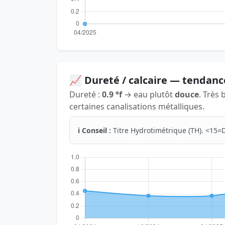
📈 Dureté / calcaire — tendanc
Dureté :
0.9 °f
→ eau plutôt
douce
. Très 
certaines canalisations métalliques.
ℹ️ Conseil :
Titre Hydrotimétrique (TH). <15=D