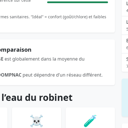
férence sur cette
es sanitaires. “Idéal” = confort (goût/chlore) et faibles
comparaison
GE
est globalement dans la moyenne du
DOMPNAC
peut dépendre d’un réseau différent.
 l’eau du robinet
☠️
🧪