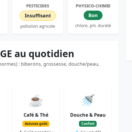
PESTICIDES
PHYSICO-CHIMIE
Bon
Insuffisant
chlore, pH, dureté
pollution agricole
GE au quotidien
 normes) : biberons, grossesse, douche/peau,
☕
🚿
Café & Thé
Douche & Peau
Astuces goût
Confort