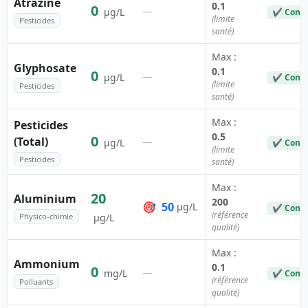
Atrazine
0.1
0
—
µg/L
✔ Conf
(limite
Pesticides
santé)
Max :
Glyphosate
0.1
0
—
µg/L
✔ Conf
(limite
Pesticides
santé)
Max :
Pesticides
0.5
0
(Total)
—
µg/L
✔ Conf
(limite
Pesticides
santé)
Max :
20
Aluminium
200
🎯
50
µg/L
✔ Conf
(référence
Physico-chimie
µg/L
qualité)
Max :
Ammonium
0.1
0
—
mg/L
✔ Conf
(référence
Polluants
qualité)