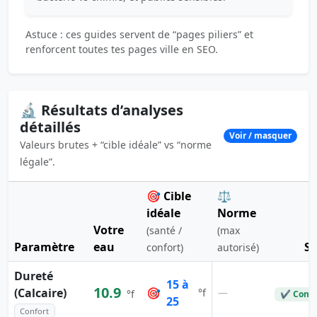
Astuce : ces guides servent de “pages piliers” et
renforcent toutes tes pages ville en SEO.
🔬 Résultats d’analyses
détaillés
Voir / masquer
Valeurs brutes + “cible idéale” vs “norme
légale”.
🎯 Cible
⚖️
idéale
Norme
Votre
(santé /
(max
Paramètre
eau
St
confort)
autorisé)
Dureté
15 à
10.9
(Calcaire)
🎯
—
°f
°f
✔ Conf
25
Confort