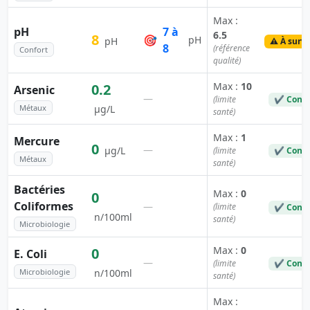
Max :
pH
7 à
6.5
8
🎯
pH
pH
⚠️ À surve
8
(référence
Confort
qualité)
Max :
10
0.2
Arsenic
—
(limite
✔ Conf
Métaux
µg/L
santé)
Max :
1
Mercure
0
—
µg/L
(limite
✔ Conf
Métaux
santé)
Bactéries
Max :
0
0
Coliformes
—
(limite
✔ Conf
n/100ml
santé)
Microbiologie
Max :
0
0
E. Coli
—
(limite
✔ Conf
Microbiologie
n/100ml
santé)
Max :