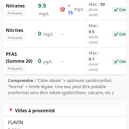
Max :
50
9.9
Nitrates
<
🎯
mg/L
(limite
✔ Conf
15
Polluants
mg/L
santé)
Max :
Nitrites
0.5
0
—
mg/L
✔ Conf
(limite
Polluants
santé)
Max :
PFAS
0.1
0
(Somme 20)
—
µg/L
✔ Conf
(limite
Polluants
santé)
Comprendre :
“Cible idéale” = optimum santé/confort.
“Norme” = limite légale. Une eau peut être potable
(conforme) sans être idéale (goût/chlore, calcaire, etc.).
📍 Villes à proximité
FLAVIN