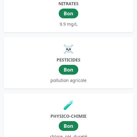
NITRATES
Bon
9.9 mg/L
☠️
PESTICIDES
Bon
pollution agricole
🧪
PHYSICO-CHIMIE
Bon
chlore, pH, dureté