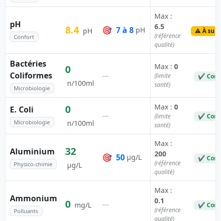
Max :
pH
6.5
8.4
🎯
7 à 8
pH
pH
⚠️ À surv
(référence
Confort
qualité)
Bactéries
Max :
0
0
Coliformes
—
(limite
✔ Conf
n/100ml
santé)
Microbiologie
Max :
0
0
E. Coli
—
(limite
✔ Conf
Microbiologie
n/100ml
santé)
Max :
32
Aluminium
200
🎯
50
µg/L
✔ Conf
(référence
Physico-chimie
µg/L
qualité)
Max :
Ammonium
0.1
0
—
mg/L
✔ Conf
(référence
Polluants
qualité)