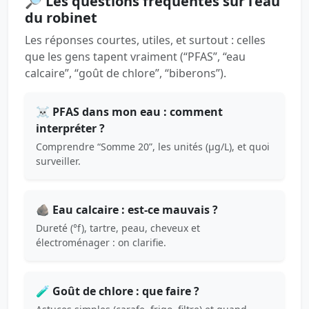
🔎 Les questions fréquentes sur l’eau
du robinet
Les réponses courtes, utiles, et surtout : celles
que les gens tapent vraiment (“PFAS”, “eau
calcaire”, “goût de chlore”, “biberons”).
☠️ PFAS dans mon eau : comment
interpréter ?
Comprendre “Somme 20”, les unités (µg/L), et quoi
surveiller.
🪨 Eau calcaire : est-ce mauvais ?
Dureté (°f), tartre, peau, cheveux et
électroménager : on clarifie.
🧪 Goût de chlore : que faire ?