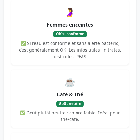
🤰
Femmes enceintes
OK si conforme
✅ Si l’eau est conforme et sans alerte bactério,
c’est généralement OK. Les infos utiles : nitrates,
pesticides, PFAS.
☕
Café & Thé
Goût neutre
✅ Goût plutôt neutre : chlore faible. Idéal pour
thé/café.