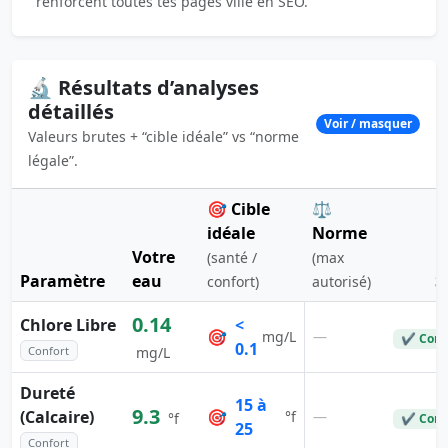
renforcent toutes tes pages ville en SEO.
🔬 Résultats d’analyses
détaillés
Voir / masquer
Valeurs brutes + “cible idéale” vs “norme
légale”.
🎯 Cible
⚖️
idéale
Norme
Votre
(santé /
(max
Paramètre
eau
S
confort)
autorisé)
0.14
Chlore Libre
<
🎯
—
mg/L
✔ Conf
0.1
Confort
mg/L
Dureté
15 à
9.3
(Calcaire)
🎯
—
°f
°f
✔ Conf
25
Confort