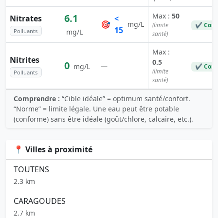
Max :
50
6.1
Nitrates
<
🎯
mg/L
(limite
✔ Conf
15
Polluants
mg/L
santé)
Max :
Nitrites
0.5
0
—
mg/L
✔ Conf
(limite
Polluants
santé)
Comprendre :
“Cible idéale” = optimum santé/confort.
“Norme” = limite légale. Une eau peut être potable
(conforme) sans être idéale (goût/chlore, calcaire, etc.).
📍 Villes à proximité
TOUTENS
2.3 km
CARAGOUDES
2.7 km