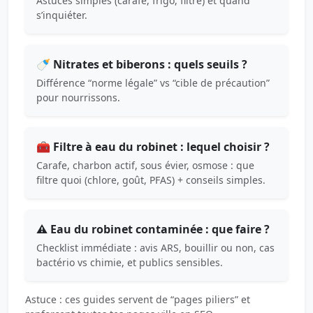
Astuces simples (carafe, frigo, filtre) et quand
s’inquiéter.
🍼 Nitrates et biberons : quels seuils ?
Différence “norme légale” vs “cible de précaution”
pour nourrissons.
🧰 Filtre à eau du robinet : lequel choisir ?
Carafe, charbon actif, sous évier, osmose : que
filtre quoi (chlore, goût, PFAS) + conseils simples.
⚠️ Eau du robinet contaminée : que faire ?
Checklist immédiate : avis ARS, bouillir ou non, cas
bactério vs chimie, et publics sensibles.
Astuce : ces guides servent de “pages piliers” et