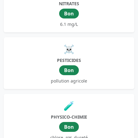
NITRATES
Bon
6.1 mg/L
☠️
PESTICIDES
Bon
pollution agricole
🧪
PHYSICO-CHIMIE
Bon
chlore, pH, dureté