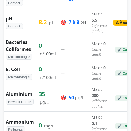
Confort
Max :
pH
6.5
8.2
🎯
7 à 8
pH
pH
⚠️ À surv
(référence
Confort
qualité)
Bactéries
Max :
0
0
Coliformes
—
(limite
✔ Conf
n/100ml
santé)
Microbiologie
Max :
0
0
E. Coli
—
(limite
✔ Conf
Microbiologie
n/100ml
santé)
Max :
35
Aluminium
200
🎯
50
µg/L
✔ Conf
(référence
Physico-chimie
µg/L
qualité)
Max :
Ammonium
0.1
0
—
mg/L
✔ Conf
(référence
Polluants