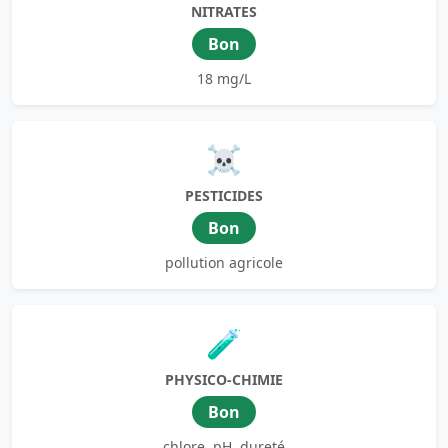
NITRATES
Bon
18 mg/L
☠️
PESTICIDES
Bon
pollution agricole
🧪
PHYSICO-CHIMIE
Bon
chlore, pH, dureté