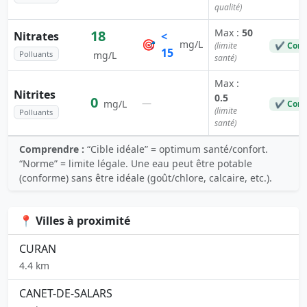
qualité)
Max :
50
18
Nitrates
<
🎯
mg/L
(limite
✔ Conf
15
Polluants
mg/L
santé)
Max :
Nitrites
0.5
0
—
mg/L
✔ Conf
(limite
Polluants
santé)
Comprendre :
“Cible idéale” = optimum santé/confort.
“Norme” = limite légale. Une eau peut être potable
(conforme) sans être idéale (goût/chlore, calcaire, etc.).
📍 Villes à proximité
CURAN
4.4 km
CANET-DE-SALARS