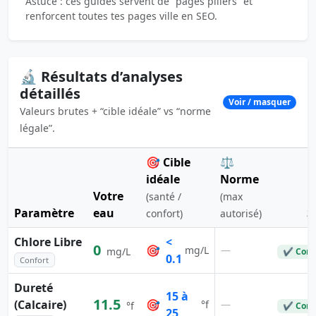
Astuce : ces guides servent de “pages piliers” et
renforcent toutes tes pages ville en SEO.
🔬 Résultats d’analyses
détaillés
Voir / masquer
Valeurs brutes + “cible idéale” vs “norme
légale”.
🎯 Cible
⚖️
idéale
Norme
Votre
(santé /
(max
Paramètre
eau
S
confort)
autorisé)
Chlore Libre
<
0
🎯
—
mg/L
mg/L
✔ Conf
0.1
Confort
Dureté
15 à
11.5
(Calcaire)
🎯
—
°f
°f
✔ Conf
25