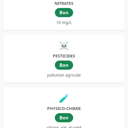
NITRATES
Bon
10 mg/L
☠️
PESTICIDES
Bon
pollution agricole
🧪
PHYSICO-CHIMIE
Bon
chlore, pH, dureté