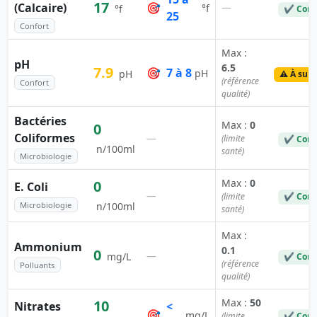
17
(Calcaire)
🎯
—
°f
°f
✔ Conf
25
Confort
Max :
pH
6.5
7.9
🎯
7 à 8
pH
pH
⚠️ À surv
(référence
Confort
qualité)
Bactéries
Max :
0
0
Coliformes
—
(limite
✔ Conf
n/100ml
santé)
Microbiologie
Max :
0
0
E. Coli
—
(limite
✔ Conf
Microbiologie
n/100ml
santé)
Max :
Ammonium
0.1
0
—
mg/L
✔ Conf
(référence
Polluants
qualité)
Max :
50
10
Nitrates
<
🎯
mg/L
(limite
✔ Conf