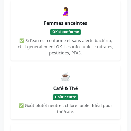
🤰
Femmes enceintes
OK si conforme
✅ Si l’eau est conforme et sans alerte bactério,
c’est généralement OK. Les infos utiles : nitrates,
pesticides, PFAS.
☕
Café & Thé
Goût neutre
✅ Goût plutôt neutre : chlore faible. Idéal pour
thé/café.