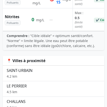
15
Polluants
mg/L
santé)
Max :
Nitrites
0.5
0
—
mg/L
✔ Conf
(limite
Polluants
santé)
Comprendre :
“Cible idéale” = optimum santé/confort.
“Norme” = limite légale. Une eau peut être potable
(conforme) sans être idéale (goût/chlore, calcaire, etc.).
📍 Villes à proximité
SAINT-URBAIN
4.2 km
LE PERRIER
4.5 km
CHALLANS