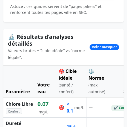
Astuce : ces guides servent de “pages piliers” et
renforcent toutes tes pages ville en SEO.
🔬 Résultats d’analyses
détaillés
Voir / masquer
Valeurs brutes + “cible idéale” vs “norme
légale”.
🎯 Cible
⚖️
idéale
Norme
Votre
(santé /
(max
Paramètre
eau
S
confort)
autorisé)
0.07
Chlore Libre
<
🎯
—
mg/L
✔ Conf
0.1
Confort
mg/L
Dureté
15 à