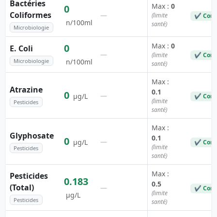
Bactéries
Max :
0
0
Coliformes
—
(limite
✔ Conf
n/100ml
santé)
Microbiologie
Max :
0
0
E. Coli
—
(limite
✔ Conf
Microbiologie
n/100ml
santé)
Max :
Atrazine
0.1
0
—
µg/L
✔ Conf
(limite
Pesticides
santé)
Max :
Glyphosate
0.1
0
—
µg/L
✔ Conf
(limite
Pesticides
santé)
Max :
Pesticides
0.183
0.5
(Total)
—
✔ Conf
(limite
µg/L
Pesticides
santé)