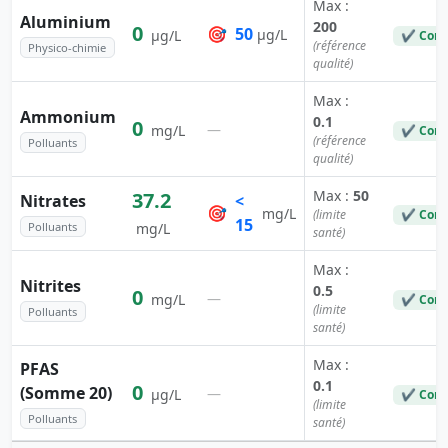
Max :
Aluminium
200
0
🎯
50
µg/L
µg/L
✔ Conf
(référence
Physico-chimie
qualité)
Max :
Ammonium
0.1
0
—
mg/L
✔ Conf
(référence
Polluants
qualité)
Max :
50
37.2
Nitrates
<
🎯
mg/L
(limite
✔ Conf
15
Polluants
mg/L
santé)
Max :
Nitrites
0.5
0
—
mg/L
✔ Conf
(limite
Polluants
santé)
Max :
PFAS
0.1
0
(Somme 20)
—
µg/L
✔ Conf
(limite
Polluants
santé)