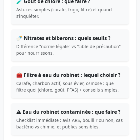
🧪 Goût de chlore : que faire ?
Astuces simples (carafe, frigo, filtre) et quand
s’inquiéter.
🍼 Nitrates et biberons : quels seuils ?
Différence “norme légale” vs “cible de précaution”
pour nourrissons.
🧰 Filtre à eau du robinet : lequel choisir ?
Carafe, charbon actif, sous évier, osmose : que
filtre quoi (chlore, goût, PFAS) + conseils simples.
⚠️ Eau du robinet contaminée : que faire ?
Checklist immédiate : avis ARS, bouillir ou non, cas
bactério vs chimie, et publics sensibles.