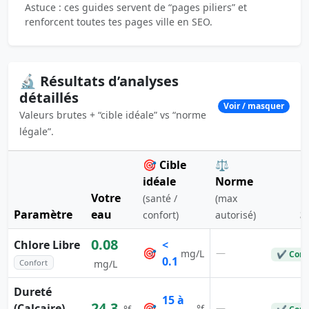
Astuce : ces guides servent de “pages piliers” et
renforcent toutes tes pages ville en SEO.
🔬 Résultats d’analyses
détaillés
Voir / masquer
Valeurs brutes + “cible idéale” vs “norme
légale”.
🎯 Cible
⚖️
idéale
Norme
Votre
(santé /
(max
Paramètre
eau
S
confort)
autorisé)
0.08
Chlore Libre
<
🎯
—
mg/L
✔ Conf
0.1
Confort
mg/L
Dureté
15 à
24.3
(Calcaire)
🎯
—
°f