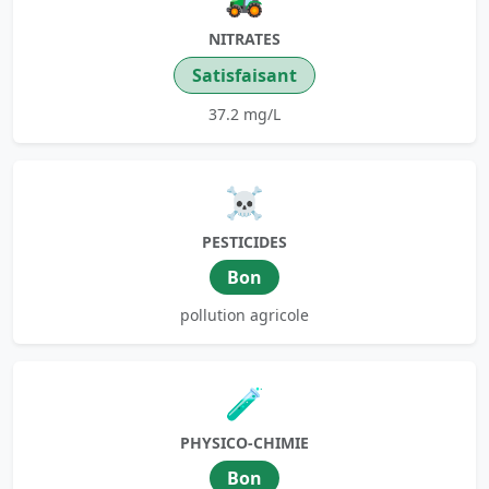
NITRATES
Satisfaisant
37.2 mg/L
☠️
PESTICIDES
Bon
pollution agricole
🧪
PHYSICO-CHIMIE
Bon