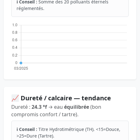
ℹ️ Conseil :
Somme des 20 polluants éternels
réglementés.
📈 Dureté / calcaire — tendance
Dureté :
24.3 °f
→ eau
équilibrée
(bon
compromis confort / tartre).
ℹ️ Conseil :
Titre Hydrotimétrique (TH). <15=Douce,
>25=Dure (Tartre).