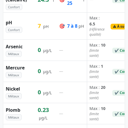
°f
✔ Conf
25
Confort
Max :
pH
6.5
7
🎯
7 à 8
pH
pH
⚠️ À surv
(référence
Confort
qualité)
Max :
10
Arsenic
0
—
µg/L
(limite
✔ Conf
Métaux
santé)
Max :
1
Mercure
0
—
µg/L
(limite
✔ Conf
Métaux
santé)
Max :
20
Nickel
0
—
µg/L
(limite
✔ Conf
Métaux
santé)
Max :
10
0.23
Plomb
—
(limite
✔ Conf
Métaux
µg/L
santé)