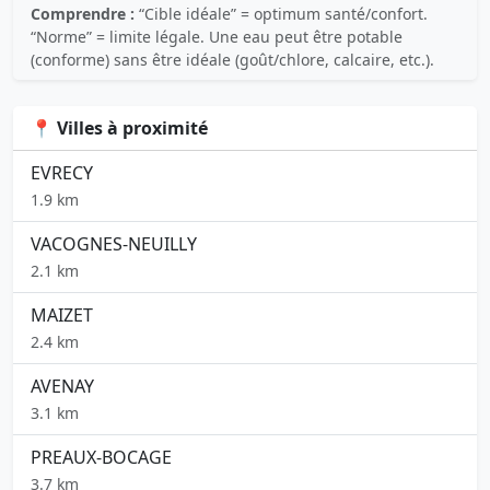
Comprendre :
“Cible idéale” = optimum santé/confort.
“Norme” = limite légale. Une eau peut être potable
(conforme) sans être idéale (goût/chlore, calcaire, etc.).
📍 Villes à proximité
EVRECY
1.9 km
VACOGNES-NEUILLY
2.1 km
MAIZET
2.4 km
AVENAY
3.1 km
PREAUX-BOCAGE
3.7 km