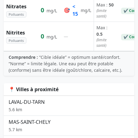
Max :
50
Nitrates
<
0
🎯
mg/L
mg/L
(limite
✔ Conf
15
Polluants
santé)
Max :
Nitrites
0.5
0
—
mg/L
✔ Conf
(limite
Polluants
santé)
Comprendre :
“Cible idéale” = optimum santé/confort.
“Norme” = limite légale. Une eau peut être potable
(conforme) sans être idéale (goût/chlore, calcaire, etc.).
📍 Villes à proximité
LAVAL-DU-TARN
5.6 km
MAS-SAINT-CHELY
5.7 km