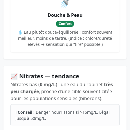
🚿
Douche & Peau
Confort
💧 Eau plutôt douce/équilibrée : confort souvent
meilleur, moins de tartre. (Indice : chlore/dureté
élevés → sensation qui “tire” possible.)
📈 Nitrates — tendance
Nitrates bas (
0 mg/L
) : une eau du robinet
très
peu chargée
, proche d’une cible souvent citée
pour les populations sensibles (biberons).
ℹ️ Conseil :
Danger nourrissons si >15mg/L. Légal
jusqu'à 50mg/L.