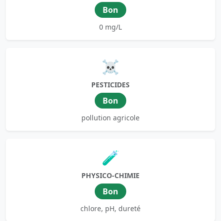
Bon
0 mg/L
☠️
PESTICIDES
Bon
pollution agricole
🧪
PHYSICO-CHIMIE
Bon
chlore, pH, dureté