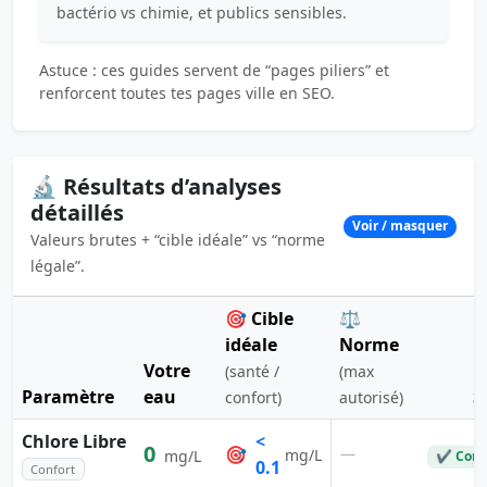
bactério vs chimie, et publics sensibles.
Astuce : ces guides servent de “pages piliers” et
renforcent toutes tes pages ville en SEO.
🔬 Résultats d’analyses
détaillés
Voir / masquer
Valeurs brutes + “cible idéale” vs “norme
légale”.
🎯 Cible
⚖️
idéale
Norme
Votre
(santé /
(max
Paramètre
eau
S
confort)
autorisé)
Chlore Libre
<
0
🎯
—
mg/L
mg/L
✔ Conf
0.1
Confort