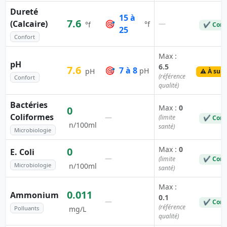
Dureté
15 à
7.6
(Calcaire)
🎯
—
°f
°f
✔ Conf
25
Confort
Max :
pH
6.5
7.6
🎯
7 à 8
pH
pH
⚠️ À surv
(référence
Confort
qualité)
Bactéries
Max :
0
0
Coliformes
—
(limite
✔ Conf
n/100ml
santé)
Microbiologie
Max :
0
0
E. Coli
—
(limite
✔ Conf
Microbiologie
n/100ml
santé)
Max :
0.011
Ammonium
0.1
—
✔ Conf
(référence
Polluants
mg/L
qualité)