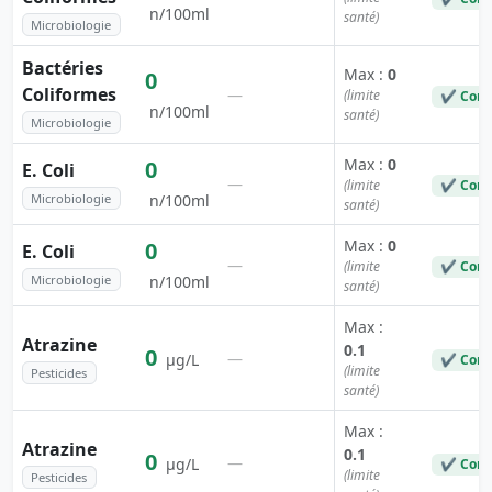
n/100ml
santé)
Microbiologie
Bactéries
Max :
0
0
Coliformes
—
(limite
✔ Conf
n/100ml
santé)
Microbiologie
Max :
0
0
E. Coli
—
(limite
✔ Conf
Microbiologie
n/100ml
santé)
Max :
0
0
E. Coli
—
(limite
✔ Conf
Microbiologie
n/100ml
santé)
Max :
Atrazine
0.1
0
—
µg/L
✔ Conf
(limite
Pesticides
santé)
Max :
Atrazine
0.1
0
—
µg/L
✔ Conf
(limite
Pesticides