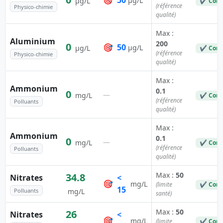
🎯
50
µg/L
µg/L
✔ Conf
(référence
Physico-chimie
qualité)
Max :
Aluminium
200
0
🎯
50
µg/L
µg/L
✔ Conf
(référence
Physico-chimie
qualité)
Max :
Ammonium
0.1
0
—
mg/L
✔ Conf
(référence
Polluants
qualité)
Max :
Ammonium
0.1
0
—
mg/L
✔ Conf
(référence
Polluants
qualité)
Max :
50
34.8
Nitrates
<
🎯
mg/L
(limite
✔ Conf
15
Polluants
mg/L
santé)
Max :
50
26
Nitrates
<
🎯
mg/L
(limite
✔ Conf