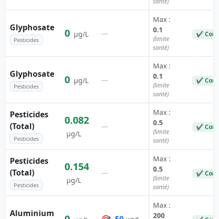
santé)
Max :
Glyphosate
0.1
0
—
µg/L
✔ Conf
(limite
Pesticides
santé)
Max :
Glyphosate
0.1
0
—
µg/L
✔ Conf
(limite
Pesticides
santé)
Max :
Pesticides
0.082
0.5
(Total)
—
✔ Conf
(limite
µg/L
Pesticides
santé)
Max :
Pesticides
0.154
0.5
(Total)
—
✔ Conf
(limite
µg/L
Pesticides
santé)
Max :
Aluminium
200
0