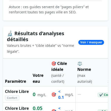
Astuce : ces guides servent de “pages piliers” et
renforcent toutes tes pages ville en SEO.
🔬 Résultats d’analyses
détaillés
Voir / masquer
Valeurs brutes + “cible idéale” vs “norme
légale”.
🎯 Cible
⚖️
idéale
Norme
Votre
(santé /
(max
Paramètre
eau
S
confort)
autorisé)
Chlore Libre
<
0
🎯
—
mg/L
mg/L
✔ Conf
0.1
Confort
0.05
Chlore Libre
<