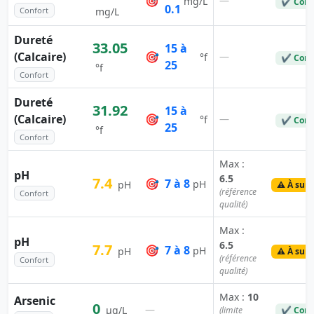
🎯
—
mg/L
✔ Conf
0.1
Confort
mg/L
Dureté
33.05
15 à
(Calcaire)
🎯
—
°f
✔ Conf
25
°f
Confort
Dureté
31.92
15 à
(Calcaire)
🎯
—
°f
✔ Conf
25
°f
Confort
Max :
pH
6.5
7.4
🎯
7 à 8
pH
pH
⚠️ À surv
(référence
Confort
qualité)
Max :
pH
6.5
7.7
🎯
7 à 8
pH
pH
⚠️ À surv
(référence
Confort
qualité)
Max :
10
Arsenic
0
—
µg/L
(limite
✔ Conf