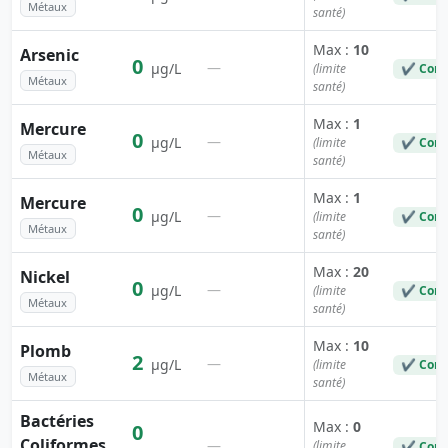
Métaux
santé)
Max :
10
Arsenic
0
—
µg/L
(limite
✔ Conf
Métaux
santé)
Max :
1
Mercure
0
—
µg/L
(limite
✔ Conf
Métaux
santé)
Max :
1
Mercure
0
—
µg/L
(limite
✔ Conf
Métaux
santé)
Max :
20
Nickel
0
—
µg/L
(limite
✔ Conf
Métaux
santé)
Max :
10
Plomb
2
—
µg/L
(limite
✔ Conf
Métaux
santé)
Bactéries
Max :
0
0
Coliformes
—
(limite
✔ Conf