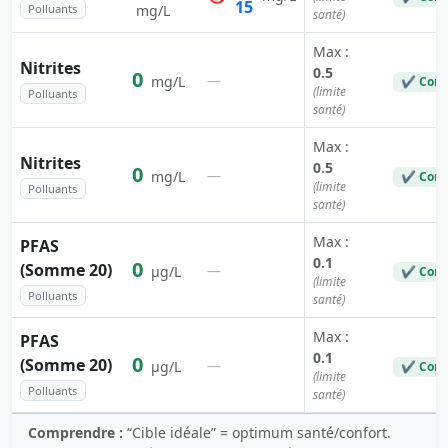
15
Polluants
mg/L
santé)
Max :
Nitrites
0.5
0
—
mg/L
✔ Conf
(limite
Polluants
santé)
Max :
Nitrites
0.5
0
—
mg/L
✔ Conf
(limite
Polluants
santé)
Max :
PFAS
0.1
0
(Somme 20)
—
µg/L
✔ Conf
(limite
Polluants
santé)
Max :
PFAS
0.1
0
(Somme 20)
—
µg/L
✔ Conf
(limite
Polluants
santé)
Comprendre :
“Cible idéale” = optimum santé/confort.