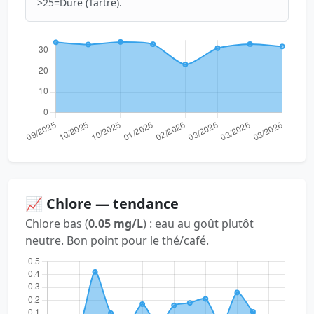
>25=Dure (Tartre).
📈 Chlore — tendance
Chlore bas (
0.05 mg/L
) : eau au goût plutôt
neutre. Bon point pour le thé/café.