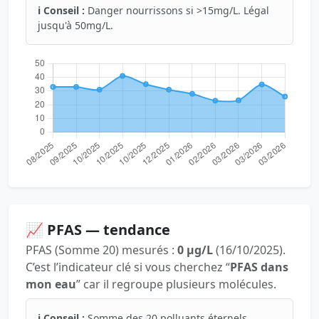
ℹ️ Conseil :
Danger nourrissons si >15mg/L. Légal
jusqu'à 50mg/L.
📈 PFAS — tendance
PFAS (Somme 20) mesurés :
0 µg/L
(16/10/2025).
C’est l’indicateur clé si vous cherchez “
PFAS dans
mon eau
” car il regroupe plusieurs molécules.
ℹ️ Conseil :
Somme des 20 polluants éternels