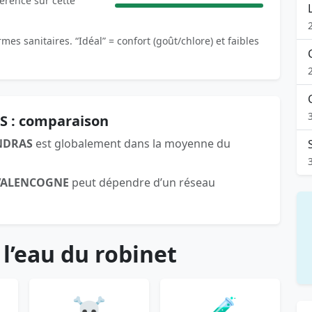
férence sur cette
es sanitaires. “Idéal” = confort (goût/chlore) et faibles
S : comparaison
NDRAS
est globalement dans la moyenne du
VALENCOGNE
peut dépendre d’un réseau
 l’eau du robinet
☠️
🧪