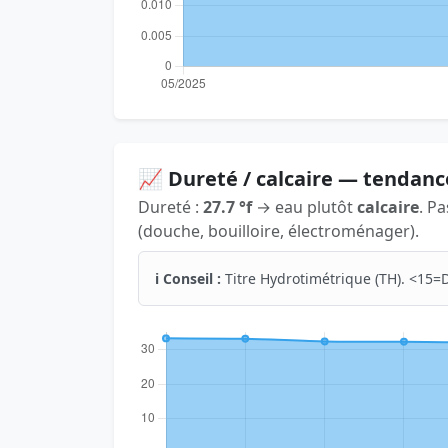
📈 Dureté / calcaire — tendanc
Dureté :
27.7 °f
→ eau plutôt
calcaire
. P
(douche, bouilloire, électroménager).
ℹ️ Conseil :
Titre Hydrotimétrique (TH). <15=D