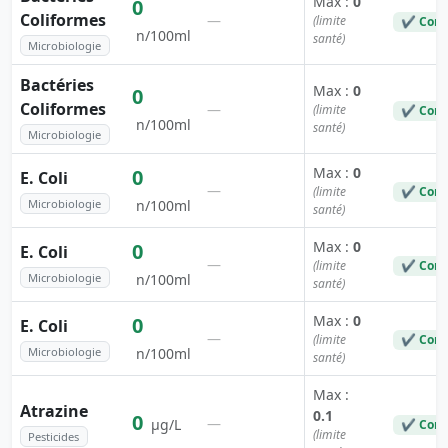
Max :
0
0
Coliformes
—
(limite
✔ Conf
n/100ml
santé)
Microbiologie
Bactéries
Max :
0
0
Coliformes
—
(limite
✔ Conf
n/100ml
santé)
Microbiologie
Max :
0
0
E. Coli
—
(limite
✔ Conf
Microbiologie
n/100ml
santé)
Max :
0
0
E. Coli
—
(limite
✔ Conf
Microbiologie
n/100ml
santé)
Max :
0
0
E. Coli
—
(limite
✔ Conf
Microbiologie
n/100ml
santé)
Max :
Atrazine
0.1
0
—
µg/L
✔ Conf
(limite
Pesticides