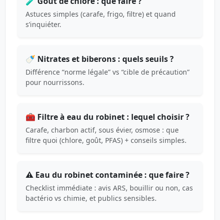
🧪 Goût de chlore : que faire ?
Astuces simples (carafe, frigo, filtre) et quand
s’inquiéter.
🍼 Nitrates et biberons : quels seuils ?
Différence “norme légale” vs “cible de précaution”
pour nourrissons.
🧰 Filtre à eau du robinet : lequel choisir ?
Carafe, charbon actif, sous évier, osmose : que
filtre quoi (chlore, goût, PFAS) + conseils simples.
⚠️ Eau du robinet contaminée : que faire ?
Checklist immédiate : avis ARS, bouillir ou non, cas
bactério vs chimie, et publics sensibles.