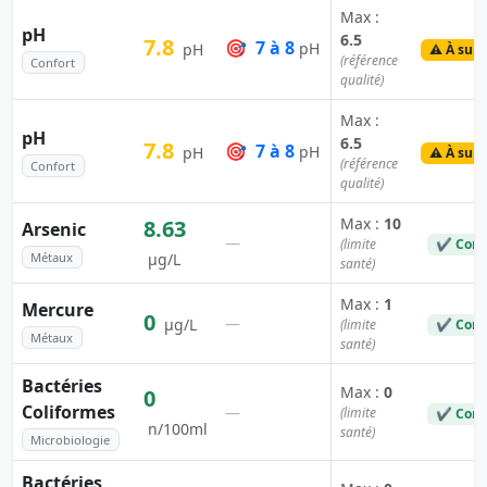
Max :
pH
6.5
7.8
🎯
7 à 8
pH
pH
⚠️ À surv
(référence
Confort
qualité)
Max :
pH
6.5
7.8
🎯
7 à 8
pH
pH
⚠️ À surv
(référence
Confort
qualité)
Max :
10
8.63
Arsenic
—
(limite
✔ Conf
Métaux
µg/L
santé)
Max :
1
Mercure
0
—
µg/L
(limite
✔ Conf
Métaux
santé)
Bactéries
Max :
0
0
Coliformes
—
(limite
✔ Conf
n/100ml
santé)
Microbiologie
Bactéries