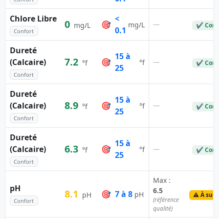
Chlore Libre
<
0
🎯
—
mg/L
mg/L
✔ Conf
0.1
Confort
Dureté
15 à
7.2
(Calcaire)
🎯
—
°f
°f
✔ Conf
25
Confort
Dureté
15 à
8.9
(Calcaire)
🎯
—
°f
°f
✔ Conf
25
Confort
Dureté
15 à
6.3
(Calcaire)
🎯
—
°f
°f
✔ Conf
25
Confort
Max :
pH
6.5
8.1
🎯
7 à 8
pH
pH
⚠️ À surv
(référence
Confort
qualité)