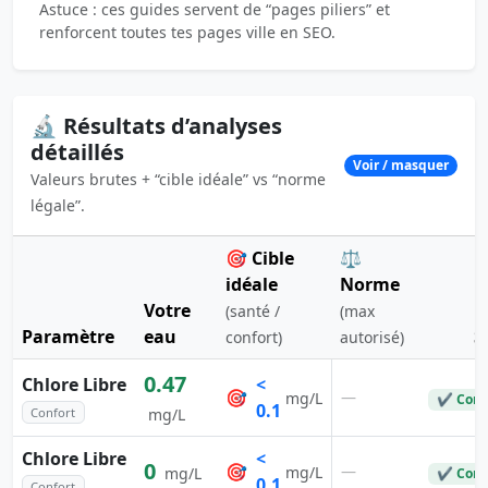
Astuce : ces guides servent de “pages piliers” et
renforcent toutes tes pages ville en SEO.
🔬 Résultats d’analyses
détaillés
Voir / masquer
Valeurs brutes + “cible idéale” vs “norme
légale”.
🎯 Cible
⚖️
idéale
Norme
Votre
(santé /
(max
Paramètre
eau
S
confort)
autorisé)
0.47
Chlore Libre
<
🎯
—
mg/L
✔ Conf
0.1
Confort
mg/L
Chlore Libre
<
0
🎯
—
mg/L
mg/L
✔ Conf
0.1
Confort