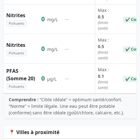
Max :
Nitrites
0.5
0
—
mg/L
✔ Conf
(limite
Polluants
santé)
Max :
Nitrites
0.5
0
—
mg/L
✔ Conf
(limite
Polluants
santé)
Max :
PFAS
0.1
0
(Somme 20)
—
µg/L
✔ Conf
(limite
Polluants
santé)
Comprendre :
“Cible idéale” = optimum santé/confort.
“Norme” = limite légale. Une eau peut être potable
(conforme) sans être idéale (goût/chlore, calcaire, etc.).
📍 Villes à proximité