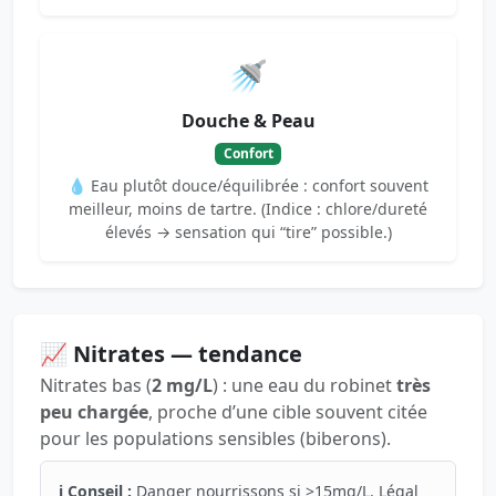
🚿
Douche & Peau
Confort
💧 Eau plutôt douce/équilibrée : confort souvent
meilleur, moins de tartre. (Indice : chlore/dureté
élevés → sensation qui “tire” possible.)
📈 Nitrates — tendance
Nitrates bas (
2 mg/L
) : une eau du robinet
très
peu chargée
, proche d’une cible souvent citée
pour les populations sensibles (biberons).
ℹ️ Conseil :
Danger nourrissons si >15mg/L. Légal