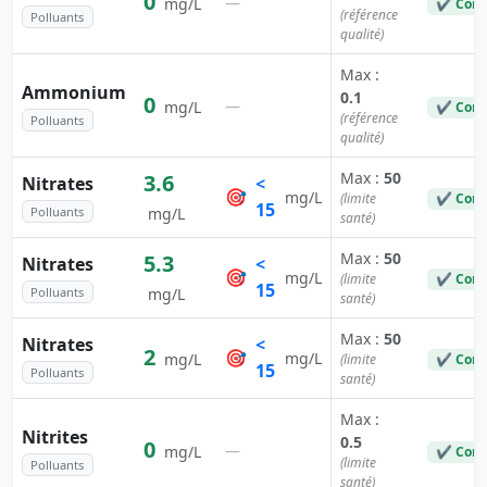
0
—
mg/L
✔ Conf
(référence
Polluants
qualité)
Max :
Ammonium
0.1
0
—
mg/L
✔ Conf
(référence
Polluants
qualité)
Max :
50
3.6
Nitrates
<
🎯
mg/L
(limite
✔ Conf
15
Polluants
mg/L
santé)
Max :
50
5.3
Nitrates
<
🎯
mg/L
(limite
✔ Conf
15
Polluants
mg/L
santé)
Max :
50
Nitrates
<
2
🎯
mg/L
mg/L
(limite
✔ Conf
15
Polluants
santé)
Max :
Nitrites
0.5
0
—
mg/L
✔ Conf
(limite
Polluants
santé)