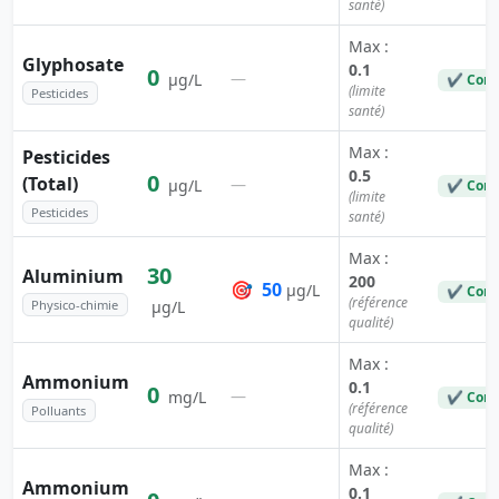
santé)
Max :
Glyphosate
0.1
0
—
µg/L
✔ Conf
(limite
Pesticides
santé)
Max :
Pesticides
0.5
0
(Total)
—
µg/L
✔ Conf
(limite
Pesticides
santé)
Max :
30
Aluminium
200
🎯
50
µg/L
✔ Conf
(référence
Physico-chimie
µg/L
qualité)
Max :
Ammonium
0.1
0
—
mg/L
✔ Conf
(référence
Polluants
qualité)
Max :
Ammonium
0.1