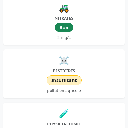
🚜
NITRATES
Bon
2 mg/L
☠️
PESTICIDES
Insuffisant
pollution agricole
🧪
PHYSICO-CHIMIE