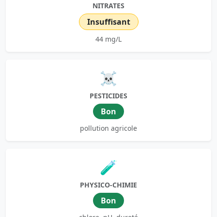
NITRATES
Insuffisant
44 mg/L
☠️
PESTICIDES
Bon
pollution agricole
🧪
PHYSICO-CHIMIE
Bon