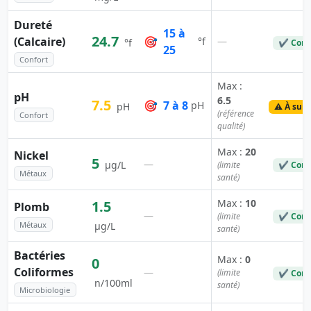
Dureté
15 à
24.7
(Calcaire)
🎯
—
°f
°f
✔ Conf
25
Confort
Max :
pH
6.5
7.5
🎯
7 à 8
pH
pH
⚠️ À surv
(référence
Confort
qualité)
Max :
20
Nickel
5
—
µg/L
(limite
✔ Conf
Métaux
santé)
Max :
10
1.5
Plomb
—
(limite
✔ Conf
Métaux
µg/L
santé)
Bactéries
Max :
0
0
Coliformes
—
(limite
✔ Conf
n/100ml
santé)
Microbiologie