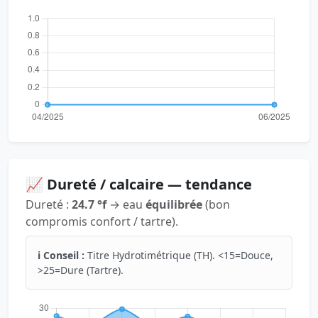
📈 Dureté / calcaire — tendance
Dureté :
24.7 °f
→ eau
équilibrée
(bon
compromis confort / tartre).
ℹ️ Conseil :
Titre Hydrotimétrique (TH). <15=Douce,
>25=Dure (Tartre).