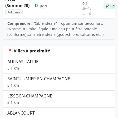
0.1
0
(Somme 20)
—
µg/L
✔ Conf
(limite
Polluants
santé)
Comprendre :
“Cible idéale” = optimum santé/confort.
“Norme” = limite légale. Une eau peut être potable
(conforme) sans être idéale (goût/chlore, calcaire, etc.).
📍 Villes à proximité
AULNAY-L'AITRE
3.1 km
SAINT-LUMIER-EN-CHAMPAGNE
3.1 km
LISSE-EN-CHAMPAGNE
3.1 km
ABLANCOURT