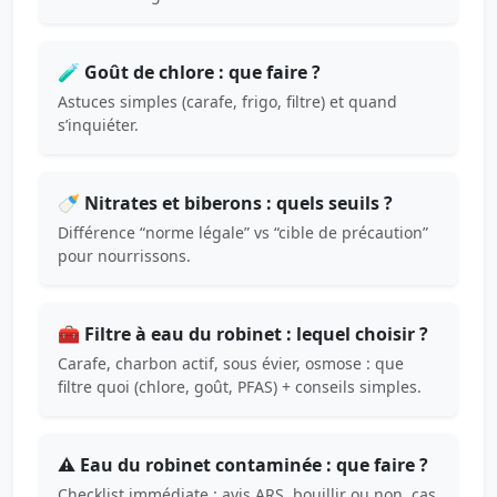
🧪 Goût de chlore : que faire ?
Astuces simples (carafe, frigo, filtre) et quand
s’inquiéter.
🍼 Nitrates et biberons : quels seuils ?
Différence “norme légale” vs “cible de précaution”
pour nourrissons.
🧰 Filtre à eau du robinet : lequel choisir ?
Carafe, charbon actif, sous évier, osmose : que
filtre quoi (chlore, goût, PFAS) + conseils simples.
⚠️ Eau du robinet contaminée : que faire ?
Checklist immédiate : avis ARS, bouillir ou non, cas