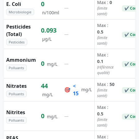
Max :
0
0
E. Coli
—
(limite
✔ Conf
Microbiologie
n/100ml
santé)
Max :
Pesticides
0.093
0.5
(Total)
—
✔ Conf
(limite
µg/L
Pesticides
santé)
Max :
Ammonium
0.1
0
—
mg/L
✔ Conf
(référence
Polluants
qualité)
Max :
50
44
Nitrates
<
🎯
mg/L
(limite
✔ Conf
15
Polluants
mg/L
santé)
Max :
Nitrites
0.5
0
—
mg/L
✔ Conf
(limite
Polluants
santé)
Max :
PFAS