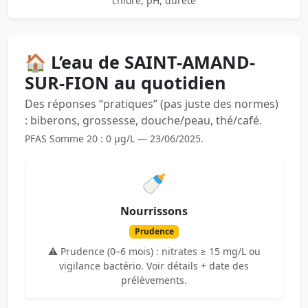
chlore, pH, dureté
🏠 L’eau de SAINT-AMAND-
SUR-FION au quotidien
Des réponses “pratiques” (pas juste des normes)
: biberons, grossesse, douche/peau, thé/café.
PFAS Somme 20 : 0 µg/L — 23/06/2025.
🍼
Nourrissons
Prudence
⚠️ Prudence (0–6 mois) : nitrates ≥ 15 mg/L ou
vigilance bactério. Voir détails + date des
prélèvements.