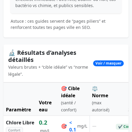
bactério vs chimie, et publics sensibles.
Astuce : ces guides servent de “pages piliers” et
renforcent toutes tes pages ville en SEO.
🔬 Résultats d’analyses
détaillés
Voir / masquer
Valeurs brutes + “cible idéale” vs “norme
légale”.
🎯 Cible
⚖️
idéale
Norme
Votre
(santé /
(max
Paramètre
eau
S
confort)
autorisé)
0.2
Chlore Libre
<
🎯
—
mg/L
✔ Conf
0.1
Confort
mg/L