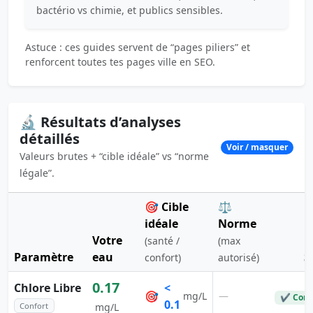
bactério vs chimie, et publics sensibles.
Astuce : ces guides servent de “pages piliers” et
renforcent toutes tes pages ville en SEO.
🔬 Résultats d’analyses
détaillés
Voir / masquer
Valeurs brutes + “cible idéale” vs “norme
légale”.
🎯 Cible
⚖️
idéale
Norme
Votre
(santé /
(max
Paramètre
eau
S
confort)
autorisé)
0.17
Chlore Libre
<
🎯
—
mg/L
✔ Conf
0.1
Confort
mg/L