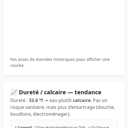
Pas assez de données historiques pour afficher une
courbe.
📈 Dureté / calcaire — tendance
Dureté :
33.6 °f
→ eau plutôt
calcaire
. Pas un
risque sanitaire, mais plus d’entartrage (douche,
bouilloire, électroménager).
ℹ️ Conseil :
Titre Hydrotimétrique (TH). <15=Douce,