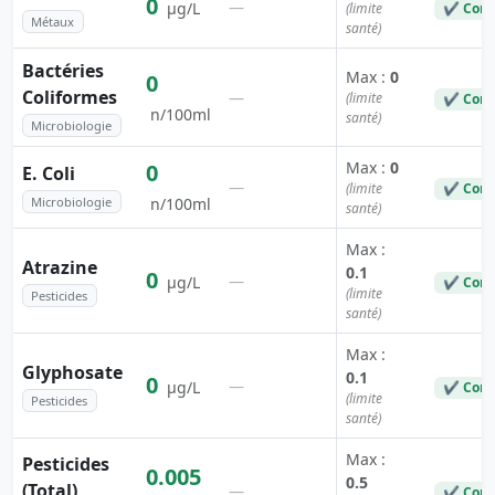
0
—
µg/L
(limite
✔ Conf
Métaux
santé)
Bactéries
Max :
0
0
Coliformes
—
(limite
✔ Conf
n/100ml
santé)
Microbiologie
Max :
0
0
E. Coli
—
(limite
✔ Conf
Microbiologie
n/100ml
santé)
Max :
Atrazine
0.1
0
—
µg/L
✔ Conf
(limite
Pesticides
santé)
Max :
Glyphosate
0.1
0
—
µg/L
✔ Conf
(limite
Pesticides
santé)
Max :
Pesticides
0.005
0.5
(Total)
—
✔ Conf