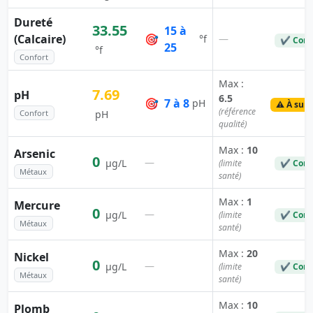
Dureté
33.55
15 à
(Calcaire)
🎯
—
°f
✔ Conf
25
°f
Confort
Max :
7.69
pH
6.5
🎯
7 à 8
pH
⚠️ À surv
(référence
Confort
pH
qualité)
Max :
10
Arsenic
0
—
µg/L
(limite
✔ Conf
Métaux
santé)
Max :
1
Mercure
0
—
µg/L
(limite
✔ Conf
Métaux
santé)
Max :
20
Nickel
0
—
µg/L
(limite
✔ Conf
Métaux
santé)
Max :
10
Plomb