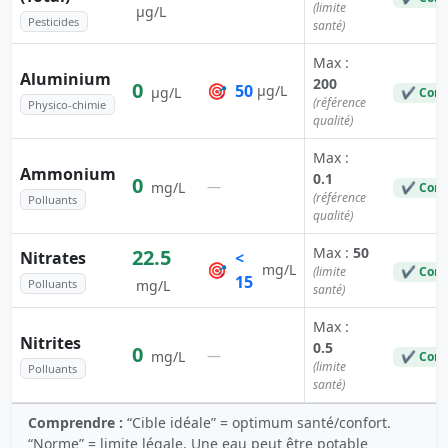
(limite
µg/L
Pesticides
santé)
Max :
Aluminium
200
0
🎯
50
µg/L
µg/L
✔ Conf
(référence
Physico-chimie
qualité)
Max :
Ammonium
0.1
0
—
mg/L
✔ Conf
(référence
Polluants
qualité)
Max :
50
22.5
Nitrates
<
🎯
mg/L
(limite
✔ Conf
15
Polluants
mg/L
santé)
Max :
Nitrites
0.5
0
—
mg/L
✔ Conf
(limite
Polluants
santé)
Comprendre :
“Cible idéale” = optimum santé/confort.
“Norme” = limite légale. Une eau peut être potable