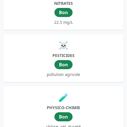
NITRATES
Bon
22.5 mg/L
☠️
PESTICIDES
Bon
pollution agricole
🧪
PHYSICO-CHIMIE
Bon
chlore, pH, dureté