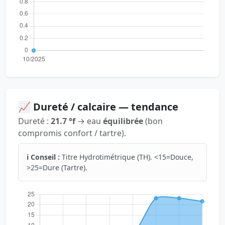
📈 Dureté / calcaire — tendance
Dureté :
21.7 °f
→ eau
équilibrée
(bon
compromis confort / tartre).
ℹ️ Conseil :
Titre Hydrotimétrique (TH). <15=Douce,
>25=Dure (Tartre).