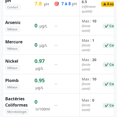
pH
6.5
7.8
🎯
7 à 8
pH
pH
⚠️ À surv
(référence
Confort
qualité)
Max :
10
Arsenic
0
—
µg/L
(limite
✔ Conf
Métaux
santé)
Max :
1
Mercure
0
—
µg/L
(limite
✔ Conf
Métaux
santé)
Max :
20
0.97
Nickel
—
(limite
✔ Conf
Métaux
µg/L
santé)
Max :
10
0.95
Plomb
—
(limite
✔ Conf
Métaux
µg/L
santé)
Bactéries
Max :
0
0
Coliformes
—
(limite
✔ Conf
n/100ml
santé)
Microbiologie