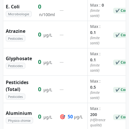
Max :
0
0
E. Coli
—
(limite
✔ Conf
Microbiologie
n/100ml
santé)
Max :
Atrazine
0.1
0
—
µg/L
✔ Conf
(limite
Pesticides
santé)
Max :
Glyphosate
0.1
0
—
µg/L
✔ Conf
(limite
Pesticides
santé)
Max :
Pesticides
0.5
0
(Total)
—
µg/L
✔ Conf
(limite
Pesticides
santé)
Max :
Aluminium
200
0
🎯
50
µg/L
µg/L
✔ Conf
(référence
Physico-chimie
qualité)