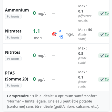
Max :
Ammonium
0.1
0
—
mg/L
✔ Conf
(référence
Polluants
qualité)
Max :
50
1.1
Nitrates
<
🎯
mg/L
(limite
✔ Conf
15
Polluants
mg/L
santé)
Max :
Nitrites
0.5
0
—
mg/L
✔ Conf
(limite
Polluants
santé)
Max :
PFAS
0.1
0
(Somme 20)
—
µg/L
✔ Conf
(limite
Polluants
santé)
Comprendre :
“Cible idéale” = optimum santé/confort.
“Norme” = limite légale. Une eau peut être potable
(conforme) sans être idéale (goût/chlore, calcaire, etc.).