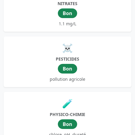
NITRATES
Bon
1.1 mg/L
☠️
PESTICIDES
Bon
pollution agricole
🧪
PHYSICO-CHIMIE
Bon
chlore, pH, dureté