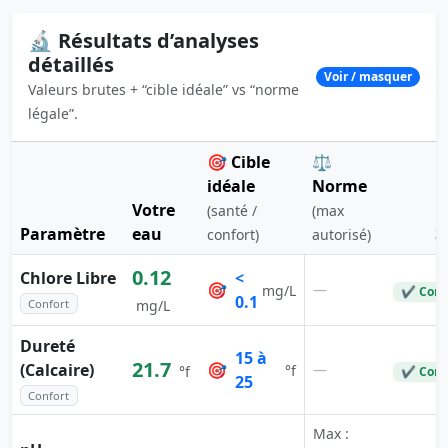
🔬 Résultats d’analyses
détaillés
Voir / masquer
Valeurs brutes + “cible idéale” vs “norme
légale”.
🎯 Cible
⚖️
idéale
Norme
Votre
(santé /
(max
Paramètre
eau
S
confort)
autorisé)
0.12
Chlore Libre
<
🎯
—
mg/L
✔ Conf
0.1
Confort
mg/L
Dureté
15 à
21.7
(Calcaire)
🎯
—
°f
°f
✔ Conf
25
Confort
Max :