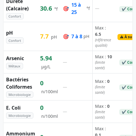
Dureté
15 à
30.6
(Calcaire)
🎯
—
°f
°f
✔ Conf
25
Confort
Max :
pH
6.5
7.7
🎯
7 à 8
pH
pH
⚠️ À surv
(référence
Confort
qualité)
Max :
10
5.94
Arsenic
—
(limite
✔ Conf
Métaux
µg/L
santé)
Bactéries
Max :
0
0
Coliformes
—
(limite
✔ Conf
n/100ml
santé)
Microbiologie
Max :
0
0
E. Coli
—
(limite
✔ Conf
Microbiologie
n/100ml
santé)
Max :
Ammonium
0.1