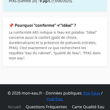
PFAS (Somme 20) :
0 µg/L
(13/06/2025).
📌 Pourquoi “conforme” ≠ “idéal” ?
La conformité ARS indique si l’eau est potable. “Idéal”
concerne aussi le confort (goût de chlore,
dureté/calcaire) et la présence de polluants (nitrates,
PFAS). C’est exactement ce que recherchent les
requêtes “eau du robinet”, “qualité de l’eau”, “PFAS dans
mon eau”.
© 2026 mon-eau.fr - Données publiques
Sise-Eaux
/
Hub'Eau.
Accueil
Questions Fréquentes
Carte Qualité Eau