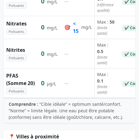
0
—
mg/L
✔ Conf
(référence
Polluants
qualité)
Max :
50
Nitrates
<
0
🎯
mg/L
mg/L
(limite
✔ Conf
15
Polluants
santé)
Max :
Nitrites
0.5
0
—
mg/L
✔ Conf
(limite
Polluants
santé)
Max :
PFAS
0.1
0
(Somme 20)
—
µg/L
✔ Conf
(limite
Polluants
santé)
Comprendre :
“Cible idéale” = optimum santé/confort.
“Norme” = limite légale. Une eau peut être potable
(conforme) sans être idéale (goût/chlore, calcaire, etc.).
📍 Villes à proximité