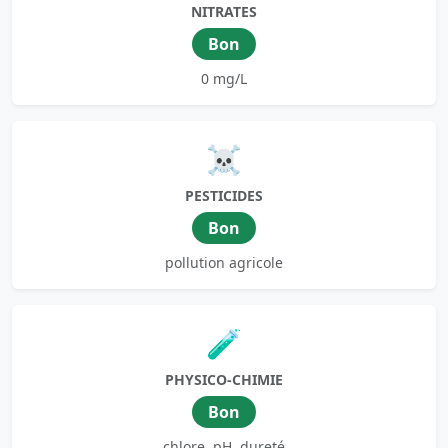
NITRATES
Bon
0 mg/L
☠️
PESTICIDES
Bon
pollution agricole
🧪
PHYSICO-CHIMIE
Bon
chlore, pH, dureté