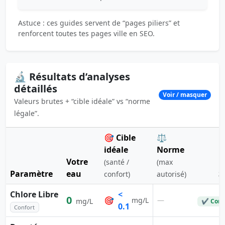
Astuce : ces guides servent de “pages piliers” et
renforcent toutes tes pages ville en SEO.
🔬 Résultats d’analyses
détaillés
Voir / masquer
Valeurs brutes + “cible idéale” vs “norme
légale”.
🎯 Cible
⚖️
idéale
Norme
Votre
(santé /
(max
Paramètre
eau
S
confort)
autorisé)
Chlore Libre
<
0
🎯
—
mg/L
mg/L
✔ Conf
0.1
Confort