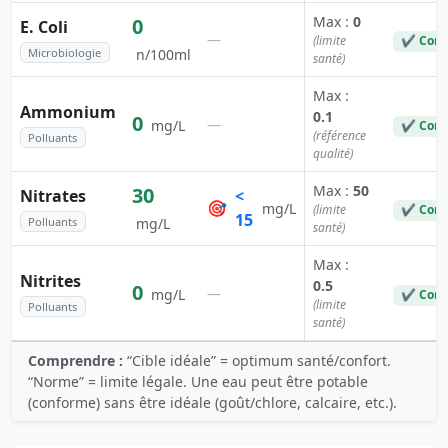
Max :
0
0
E. Coli
—
(limite
✔ Conf
Microbiologie
n/100ml
santé)
Max :
Ammonium
0.1
0
—
mg/L
✔ Conf
(référence
Polluants
qualité)
Max :
50
30
Nitrates
<
🎯
mg/L
(limite
✔ Conf
15
Polluants
mg/L
santé)
Max :
Nitrites
0.5
0
—
mg/L
✔ Conf
(limite
Polluants
santé)
Comprendre :
“Cible idéale” = optimum santé/confort.
“Norme” = limite légale. Une eau peut être potable
(conforme) sans être idéale (goût/chlore, calcaire, etc.).