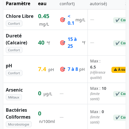
Paramètre
eau
S
confort)
autorisé)
0.45
Chlore Libre
<
🎯
—
mg/L
✔ Conf
0.1
Confort
mg/L
Dureté
15 à
40
(Calcaire)
🎯
—
°f
°f
✔ Conf
25
Confort
Max :
pH
6.5
7.4
🎯
7 à 8
pH
pH
⚠️ À surv
(référence
Confort
qualité)
Max :
10
Arsenic
0
—
µg/L
(limite
✔ Conf
Métaux
santé)
Bactéries
Max :
0
0
Coliformes
—
(limite
✔ Conf
n/100ml
santé)
Microbiologie