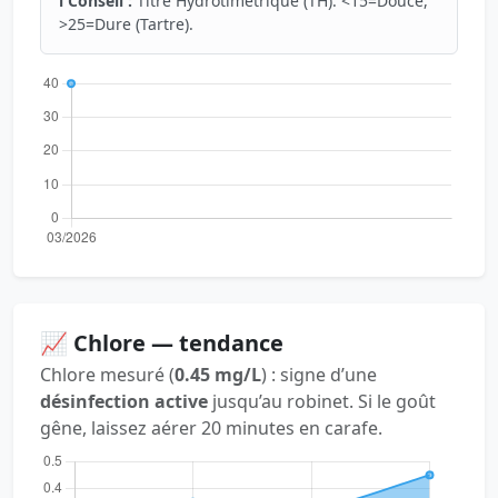
ℹ️ Conseil :
Titre Hydrotimétrique (TH). <15=Douce,
>25=Dure (Tartre).
📈 Chlore — tendance
Chlore mesuré (
0.45 mg/L
) : signe d’une
désinfection active
jusqu’au robinet. Si le goût
gêne, laissez aérer 20 minutes en carafe.