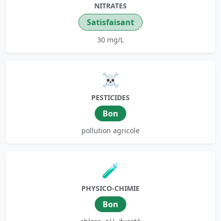
NITRATES
Satisfaisant
30 mg/L
☠️
PESTICIDES
Bon
pollution agricole
🧪
PHYSICO-CHIMIE
Bon