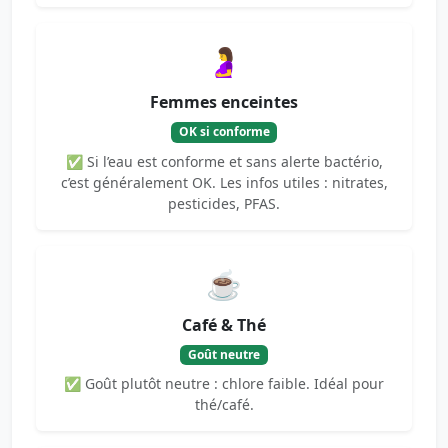
🤰
Femmes enceintes
OK si conforme
✅ Si l’eau est conforme et sans alerte bactério,
c’est généralement OK. Les infos utiles : nitrates,
pesticides, PFAS.
☕
Café & Thé
Goût neutre
✅ Goût plutôt neutre : chlore faible. Idéal pour
thé/café.