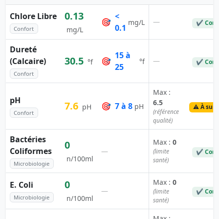
0.13
Chlore Libre
<
🎯
—
mg/L
✔ Conf
0.1
Confort
mg/L
Dureté
15 à
30.5
(Calcaire)
🎯
—
°f
°f
✔ Conf
25
Confort
Max :
pH
6.5
7.6
🎯
7 à 8
pH
pH
⚠️ À surv
(référence
Confort
qualité)
Bactéries
Max :
0
0
Coliformes
—
(limite
✔ Conf
n/100ml
santé)
Microbiologie
Max :
0
0
E. Coli
—
(limite
✔ Conf
Microbiologie
n/100ml
santé)
Max :