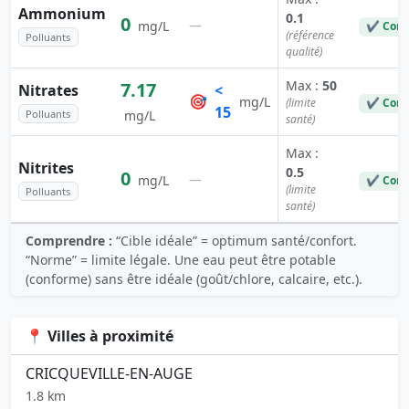
Ammonium
0.1
0
—
mg/L
✔ Conf
(référence
Polluants
qualité)
Max :
50
7.17
Nitrates
<
🎯
mg/L
(limite
✔ Conf
15
Polluants
mg/L
santé)
Max :
Nitrites
0.5
0
—
mg/L
✔ Conf
(limite
Polluants
santé)
Comprendre :
“Cible idéale” = optimum santé/confort.
“Norme” = limite légale. Une eau peut être potable
(conforme) sans être idéale (goût/chlore, calcaire, etc.).
📍 Villes à proximité
CRICQUEVILLE-EN-AUGE
1.8 km