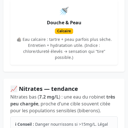
🚿
Douche & Peau
Calcaire
🪨 Eau calcaire : tartre + peau parfois plus sèche.
Entretien + hydratation utile. (Indice :
chlore/dureté élevés → sensation qui “tire”
possible.)
📈 Nitrates — tendance
Nitrates bas (
7.2 mg/L
) : une eau du robinet
très
peu chargée
, proche d’une cible souvent citée
pour les populations sensibles (biberons).
ℹ️ Conseil :
Danger nourrissons si >15mg/L. Légal