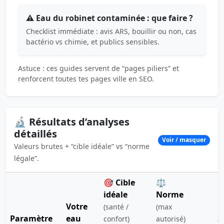
⚠️ Eau du robinet contaminée : que faire ?
Checklist immédiate : avis ARS, bouillir ou non, cas
bactério vs chimie, et publics sensibles.
Astuce : ces guides servent de “pages piliers” et
renforcent toutes tes pages ville en SEO.
🔬 Résultats d’analyses
détaillés
Voir / masquer
Valeurs brutes + “cible idéale” vs “norme
légale”.
🎯 Cible
⚖️
idéale
Norme
Votre
(santé /
(max
Paramètre
eau
S
confort)
autorisé)