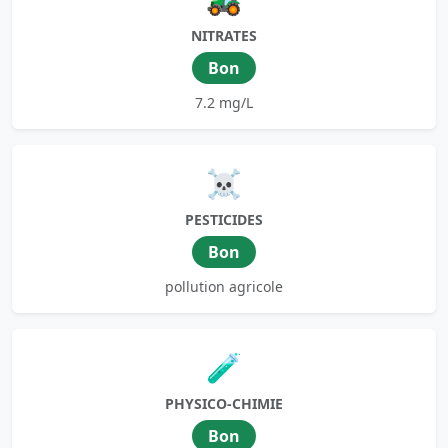
NITRATES
Bon
7.2 mg/L
☠️
PESTICIDES
Bon
pollution agricole
🧪
PHYSICO-CHIMIE
Bon