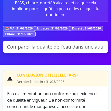
PFAS, chlore, dureté/calcaire) et ce que cela
implique pour le goût, la peau et les usages du
quotidien.
📅 MAJ 31/03/2026
Nitrates : 31/03/2026
Dureté : 31/03/2026
Chlore : 31/03/2026
CONCLUSION OFFICIELLE (ARS)
⚠️
Dernier bulletin : 31/03/2026
Eau d'alimentation non conforme aux exigences
de qualité en vigueur. L a non-conformité
concernant le manganèse a nécessité une