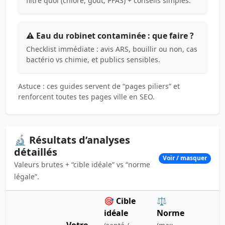
filtre quoi (chlore, goût, PFAS) + conseils simples.
⚠️ Eau du robinet contaminée : que faire ?
Checklist immédiate : avis ARS, bouillir ou non, cas
bactério vs chimie, et publics sensibles.
Astuce : ces guides servent de “pages piliers” et
renforcent toutes tes pages ville en SEO.
🔬 Résultats d’analyses
détaillés
Voir / masquer
Valeurs brutes + “cible idéale” vs “norme
légale”.
🎯 Cible
⚖️
idéale
Norme