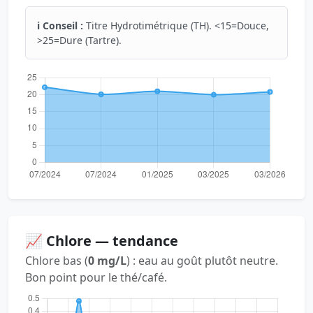
ℹ️ Conseil :
Titre Hydrotimétrique (TH). <15=Douce,
>25=Dure (Tartre).
📈 Chlore — tendance
Chlore bas (
0 mg/L
) : eau au goût plutôt neutre.
Bon point pour le thé/café.