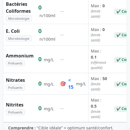
Bactéries
Max :
0
0
Coliformes
—
(limite
✔ Conf
n/100ml
santé)
Microbiologie
Max :
0
0
E. Coli
—
(limite
✔ Conf
Microbiologie
n/100ml
santé)
Max :
Ammonium
0.1
0
—
mg/L
✔ Conf
(référence
Polluants
qualité)
Max :
50
Nitrates
<
0
🎯
mg/L
mg/L
(limite
✔ Conf
15
Polluants
santé)
Max :
Nitrites
0.5
0
—
mg/L
✔ Conf
(limite
Polluants
santé)
Comprendre :
“Cible idéale” = optimum santé/confort.