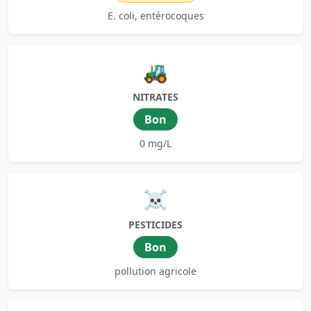
E. coli, entérocoques
🚜
NITRATES
Bon
0 mg/L
☠️
PESTICIDES
Bon
pollution agricole