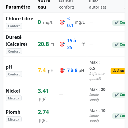
Votre
(santé /
(max
Paramètre
eau
S
confort)
autorisé)
Chlore Libre
<
0
🎯
—
mg/L
mg/L
✔ Conf
0.1
Confort
Dureté
15 à
20.8
(Calcaire)
🎯
—
°f
°f
✔ Conf
25
Confort
Max :
pH
6.5
7.4
🎯
7 à 8
pH
pH
⚠️ À surv
(référence
Confort
qualité)
Max :
20
3.41
Nickel
—
(limite
✔ Conf
Métaux
µg/L
santé)
Max :
10
2.74
Plomb
—
(limite
✔ Conf
Métaux
µg/L
santé)