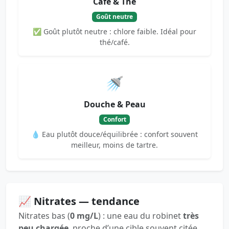
Café & Thé
Goût neutre
✅ Goût plutôt neutre : chlore faible. Idéal pour
thé/café.
🚿
Douche & Peau
Confort
💧 Eau plutôt douce/équilibrée : confort souvent
meilleur, moins de tartre.
📈 Nitrates — tendance
Nitrates bas (
0 mg/L
) : une eau du robinet
très
peu chargée
, proche d’une cible souvent citée