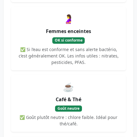
🤰
Femmes enceintes
OK si conforme
✅ Si l’eau est conforme et sans alerte bactério,
c’est généralement OK. Les infos utiles : nitrates,
pesticides, PFAS.
☕
Café & Thé
Goût neutre
✅ Goût plutôt neutre : chlore faible. Idéal pour
thé/café.