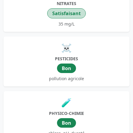
NITRATES
Satisfaisant
35 mg/L
☠️
PESTICIDES
Bon
pollution agricole
🧪
PHYSICO-CHIMIE
Bon