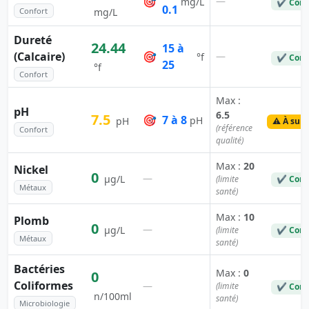
🎯
—
mg/L
✔ Conf
0.1
Confort
mg/L
Dureté
24.44
15 à
(Calcaire)
🎯
—
°f
✔ Conf
25
°f
Confort
Max :
pH
6.5
7.5
🎯
7 à 8
pH
pH
⚠️ À surv
(référence
Confort
qualité)
Max :
20
Nickel
0
—
µg/L
(limite
✔ Conf
Métaux
santé)
Max :
10
Plomb
0
—
µg/L
(limite
✔ Conf
Métaux
santé)
Bactéries
Max :
0
0
Coliformes
—
(limite
✔ Conf
n/100ml
santé)
Microbiologie