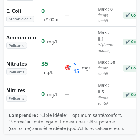
Max :
0
0
E. Coli
—
(limite
✔ Conf
Microbiologie
n/100ml
santé)
Max :
Ammonium
0.1
0
—
mg/L
✔ Conf
(référence
Polluants
qualité)
Max :
50
35
Nitrates
<
🎯
mg/L
(limite
✔ Conf
15
Polluants
mg/L
santé)
Max :
Nitrites
0.5
0
—
mg/L
✔ Conf
(limite
Polluants
santé)
Comprendre :
“Cible idéale” = optimum santé/confort.
“Norme” = limite légale. Une eau peut être potable
(conforme) sans être idéale (goût/chlore, calcaire, etc.).