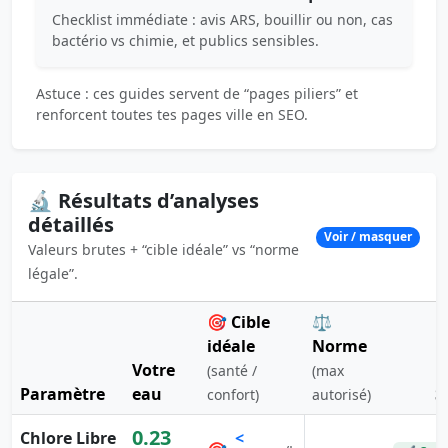
Checklist immédiate : avis ARS, bouillir ou non, cas
bactério vs chimie, et publics sensibles.
Astuce : ces guides servent de “pages piliers” et
renforcent toutes tes pages ville en SEO.
🔬 Résultats d’analyses
détaillés
Voir / masquer
Valeurs brutes + “cible idéale” vs “norme
légale”.
🎯 Cible
⚖️
idéale
Norme
Votre
(santé /
(max
Paramètre
eau
S
confort)
autorisé)
0.23
Chlore Libre
<