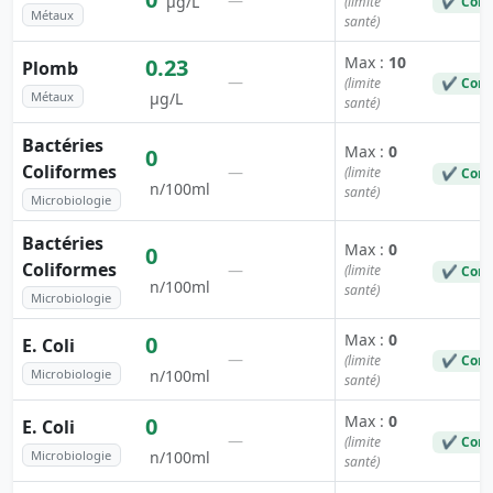
—
µg/L
(limite
✔ Conf
Métaux
santé)
Max :
10
0.23
Plomb
—
(limite
✔ Conf
Métaux
µg/L
santé)
Bactéries
Max :
0
0
Coliformes
—
(limite
✔ Conf
n/100ml
santé)
Microbiologie
Bactéries
Max :
0
0
Coliformes
—
(limite
✔ Conf
n/100ml
santé)
Microbiologie
Max :
0
0
E. Coli
—
(limite
✔ Conf
Microbiologie
n/100ml
santé)
Max :
0
0
E. Coli
—
(limite
✔ Conf
Microbiologie
n/100ml
santé)