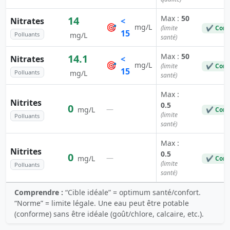
Max :
50
14
Nitrates
<
🎯
mg/L
(limite
✔ Conf
15
Polluants
mg/L
santé)
Max :
50
14.1
Nitrates
<
🎯
mg/L
(limite
✔ Conf
15
Polluants
mg/L
santé)
Max :
Nitrites
0.5
0
—
mg/L
✔ Conf
(limite
Polluants
santé)
Max :
Nitrites
0.5
0
—
mg/L
✔ Conf
(limite
Polluants
santé)
Comprendre :
“Cible idéale” = optimum santé/confort.
“Norme” = limite légale. Une eau peut être potable
(conforme) sans être idéale (goût/chlore, calcaire, etc.).