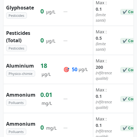
Max :
Glyphosate
0.1
0
—
µg/L
✔ Conf
(limite
Pesticides
santé)
Max :
Pesticides
0.5
0
(Total)
—
µg/L
✔ Conf
(limite
Pesticides
santé)
Max :
18
Aluminium
200
🎯
50
µg/L
✔ Conf
(référence
Physico-chimie
µg/L
qualité)
Max :
0.01
Ammonium
0.1
—
✔ Conf
(référence
Polluants
mg/L
qualité)
Max :
Ammonium
0.1
0
—
mg/L
✔ Conf
(référence
Polluants
qualité)