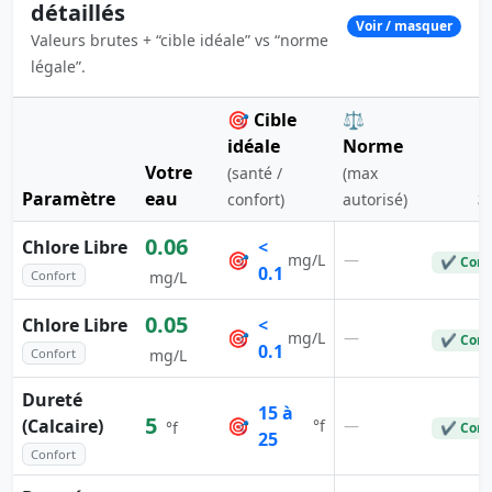
détaillés
Voir / masquer
Valeurs brutes + “cible idéale” vs “norme
légale”.
🎯 Cible
⚖️
idéale
Norme
Votre
(santé /
(max
Paramètre
eau
S
confort)
autorisé)
0.06
Chlore Libre
<
🎯
—
mg/L
✔ Conf
0.1
Confort
mg/L
0.05
Chlore Libre
<
🎯
—
mg/L
✔ Conf
0.1
Confort
mg/L
Dureté
15 à
5
(Calcaire)
🎯
—
°f
°f
✔ Conf
25
Confort