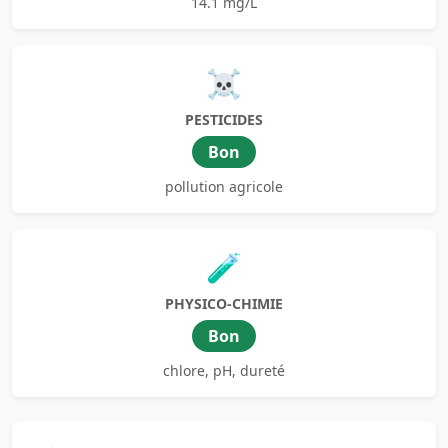
14.1 mg/L
☠️
PESTICIDES
Bon
pollution agricole
🧪
PHYSICO-CHIMIE
Bon
chlore, pH, dureté