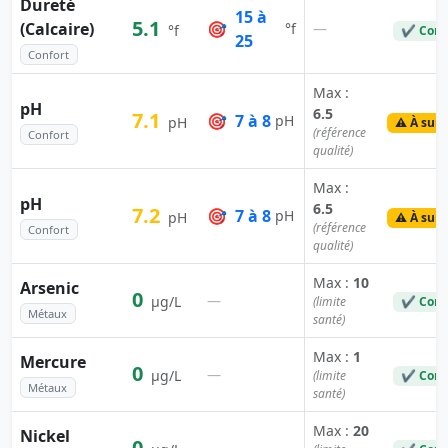
Dureté
15 à
5.1
(Calcaire)
🎯
—
°f
°f
✔ Conf
25
Confort
Max :
pH
6.5
7.1
🎯
7 à 8
pH
pH
⚠️ À surv
(référence
Confort
qualité)
Max :
pH
6.5
7.2
🎯
7 à 8
pH
pH
⚠️ À surv
(référence
Confort
qualité)
Max :
10
Arsenic
0
—
µg/L
(limite
✔ Conf
Métaux
santé)
Max :
1
Mercure
0
—
µg/L
(limite
✔ Conf
Métaux
santé)
Max :
20
Nickel
0