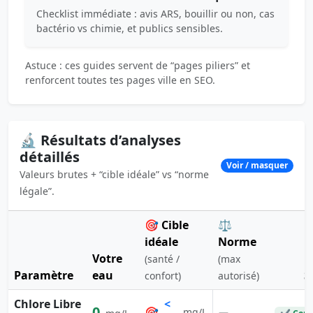
Checklist immédiate : avis ARS, bouillir ou non, cas
bactério vs chimie, et publics sensibles.
Astuce : ces guides servent de “pages piliers” et
renforcent toutes tes pages ville en SEO.
🔬 Résultats d’analyses
détaillés
Voir / masquer
Valeurs brutes + “cible idéale” vs “norme
légale”.
🎯 Cible
⚖️
idéale
Norme
Votre
(santé /
(max
Paramètre
eau
S
confort)
autorisé)
Chlore Libre
<
0
🎯
—
mg/L