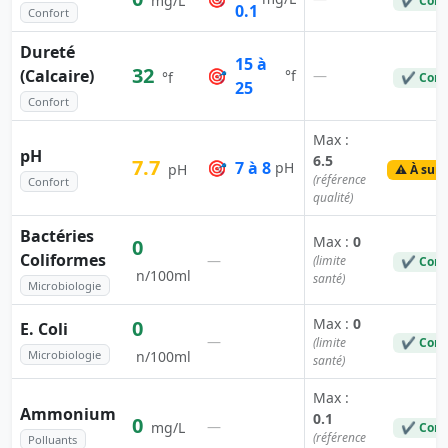
mg/L
✔ Conf
0.1
Confort
Dureté
15 à
32
(Calcaire)
🎯
—
°f
°f
✔ Conf
25
Confort
Max :
pH
6.5
7.7
🎯
7 à 8
pH
pH
⚠️ À surv
(référence
Confort
qualité)
Bactéries
Max :
0
0
Coliformes
—
(limite
✔ Conf
n/100ml
santé)
Microbiologie
Max :
0
0
E. Coli
—
(limite
✔ Conf
Microbiologie
n/100ml
santé)
Max :
Ammonium
0.1
0
—
mg/L
✔ Conf
(référence
Polluants