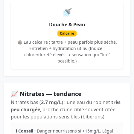
🚿
Douche & Peau
Calcaire
🪨 Eau calcaire : tartre + peau parfois plus sèche.
Entretien + hydratation utile. (Indice :
chlore/dureté élevés → sensation qui “tire”
possible.)
📈 Nitrates — tendance
Nitrates bas (
2.7 mg/L
) : une eau du robinet
très
peu chargée
, proche d’une cible souvent citée
pour les populations sensibles (biberons).
ℹ️ Conseil :
Danger nourrissons si >15mg/L. Légal