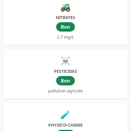
🚜
NITRATES
Bon
2.7 mg/L
☠️
PESTICIDES
Bon
pollution agricole
🧪
PHYSICO-CHIMIE