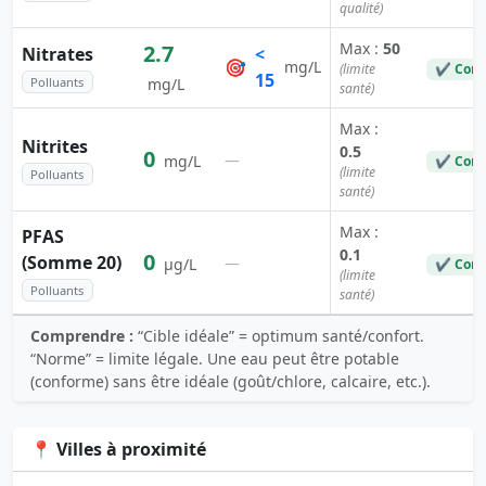
qualité)
Max :
50
2.7
Nitrates
<
🎯
mg/L
(limite
✔ Conf
15
Polluants
mg/L
santé)
Max :
Nitrites
0.5
0
—
mg/L
✔ Conf
(limite
Polluants
santé)
Max :
PFAS
0.1
0
(Somme 20)
—
µg/L
✔ Conf
(limite
Polluants
santé)
Comprendre :
“Cible idéale” = optimum santé/confort.
“Norme” = limite légale. Une eau peut être potable
(conforme) sans être idéale (goût/chlore, calcaire, etc.).
📍 Villes à proximité