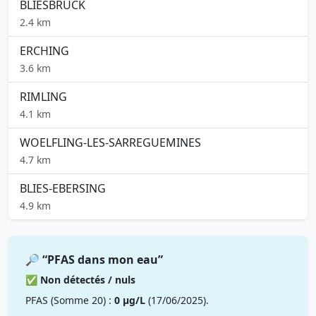
BLIESBRUCK
2.4 km
ERCHING
3.6 km
RIMLING
4.1 km
WOELFLING-LES-SARREGUEMINES
4.7 km
BLIES-EBERSING
4.9 km
🔎 “PFAS dans mon eau”
✅ Non détectés / nuls
PFAS (Somme 20) :
0 µg/L
(17/06/2025).