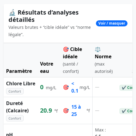
🔬 Résultats d’analyses
détaillés
Voir / masquer
Valeurs brutes + “cible idéale” vs “norme
légale”.
🎯 Cible
⚖️
idéale
Norme
Votre
(santé /
(max
Paramètre
eau
S
confort)
autorisé)
Chlore Libre
<
0
🎯
—
mg/L
mg/L
✔ Conf
0.1
Confort
Dureté
15 à
20.9
(Calcaire)
🎯
—
°f
°f
✔ Conf
25
Confort
Max :
pH