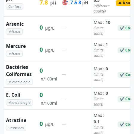
6.5
7.8
🎯
7 à 8
pH
pH
⚠️ À surv
(référence
Confort
qualité)
Max :
10
Arsenic
0
—
µg/L
(limite
✔ Conf
Métaux
santé)
Max :
1
Mercure
0
—
µg/L
(limite
✔ Conf
Métaux
santé)
Bactéries
Max :
0
0
Coliformes
—
(limite
✔ Conf
n/100ml
santé)
Microbiologie
Max :
0
0
E. Coli
—
(limite
✔ Conf
Microbiologie
n/100ml
santé)
Max :
Atrazine
0.1
0
—
µg/L
✔ Conf
(limite
Pesticides
santé)