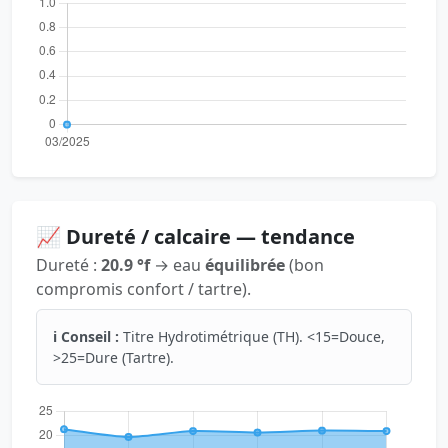
📈 Dureté / calcaire — tendance
Dureté :
20.9 °f
→ eau
équilibrée
(bon
compromis confort / tartre).
ℹ️ Conseil :
Titre Hydrotimétrique (TH). <15=Douce,
>25=Dure (Tartre).