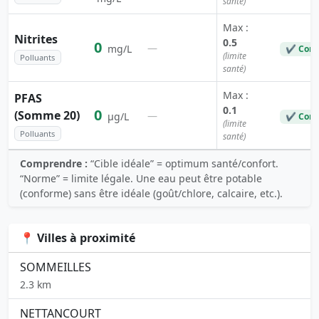
santé)
Max :
Nitrites
0.5
0
—
mg/L
✔ Conf
(limite
Polluants
santé)
Max :
PFAS
0.1
0
(Somme 20)
—
µg/L
✔ Conf
(limite
Polluants
santé)
Comprendre :
“Cible idéale” = optimum santé/confort.
“Norme” = limite légale. Une eau peut être potable
(conforme) sans être idéale (goût/chlore, calcaire, etc.).
📍 Villes à proximité
SOMMEILLES
2.3 km
NETTANCOURT