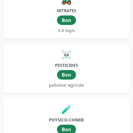
NITRATES
Bon
3.4 mg/L
☠️
PESTICIDES
Bon
pollution agricole
🧪
PHYSICO-CHIMIE
Bon