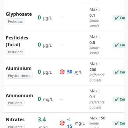
Max :
Glyphosate
0.1
0
—
µg/L
✔ Conf
(limite
Pesticides
santé)
Max :
Pesticides
0.5
0
(Total)
—
µg/L
✔ Conf
(limite
Pesticides
santé)
Max :
Aluminium
200
0
🎯
50
µg/L
µg/L
✔ Conf
(référence
Physico-chimie
qualité)
Max :
Ammonium
0.1
0
—
mg/L
✔ Conf
(référence
Polluants
qualité)
Max :
50
3.4
Nitrates
<
🎯
mg/L
(limite
✔ Conf
15
Polluants
mg/L