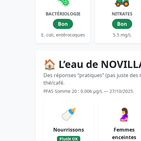
BACTÉRIOLOGIE
NITRATES
Bon
Bon
E. coli, entérocoques
5.5 mg/L
🏠 L’eau de NOVILL
Des réponses “pratiques” (pas juste des
thé/café.
PFAS Somme 20 : 0.006 µg/L — 27/10/2025.
🍼
🤰
Nourrissons
Femmes
enceintes
Plutôt OK