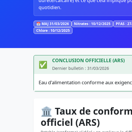
dureté/calcaire) et ce que cela implique p
quotidien.
📅 MAJ 31/03/2026
Nitrates : 10/12/2025
PFAS : 2
Chlore : 10/12/2025
CONCLUSION OFFICIELLE (ARS)
✅
Dernier bulletin : 31/03/2026
Eau d'alimentation conforme aux exigenc
🏛️ Taux de conform
officiel (ARS)