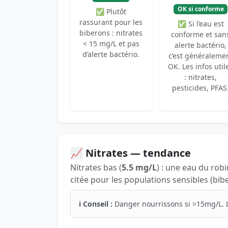
OK si conforme
✅ Plutôt
rassurant pour les
✅ Si l’eau est
biberons : nitrates
conforme et san
< 15 mg/L et pas
alerte bactério,
d’alerte bactério.
c’est généraleme
OK. Les infos util
: nitrates,
pesticides, PFAS
📈 Nitrates — tendance
Nitrates bas (
5.5 mg/L
) : une eau du rob
citée pour les populations sensibles (bib
ℹ️ Conseil :
Danger nourrissons si >15mg/L. 