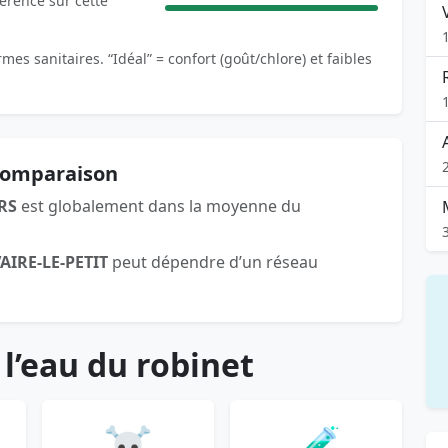
férence sur cette
es sanitaires. “Idéal” = confort (goût/chlore) et faibles
 comparaison
RS
est globalement dans la moyenne du
AIRE-LE-PETIT
peut dépendre d’un réseau
 l’eau du robinet
☠️
🧪