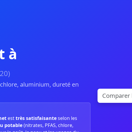
t à
20)
, chlore, aluminium, dureté en
net
est
très satisfaisante
selon les
u potable
(nitrates, PFAS, chlore,