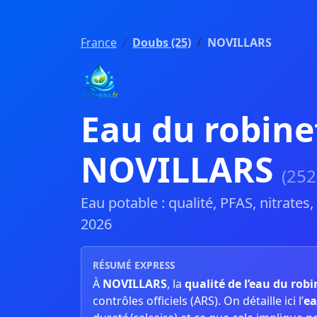
France
Doubs (25)
NOVILLARS
Eau du robine
NOVILLARS
(252
Eau potable : qualité, PFAS, nitrates
2026
RÉSUMÉ EXPRESS
À
NOVILLARS
, la
qualité de l’eau du robi
contrôles officiels (ARS). On détaille ici l’
ea