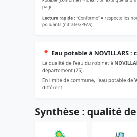
Potable (conforme) ≠ idéal : on explique la dif
page.
Lecture rapide :
“Conforme” = respecte les norm
polluants (nitrates/PFAS).
📍 Eau potable à NOVILLARS :
La qualité de l'eau du robinet à
NOVILLA
département (25).
En limite de commune, l'eau potable de
V
différent.
Synthèse : qualité de
🦠
🚜