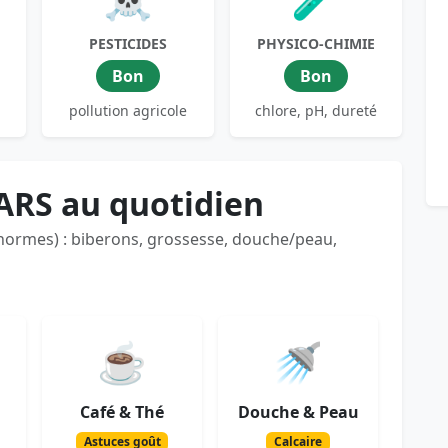
PESTICIDES
PHYSICO-CHIMIE
Bon
Bon
pollution agricole
chlore, pH, dureté
ARS au quotidien
 normes) : biberons, grossesse, douche/peau,
☕
🚿
Café & Thé
Douche & Peau
Astuces goût
Calcaire