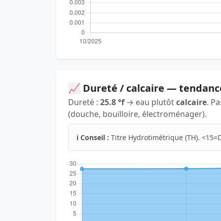
📈 Dureté / calcaire — tendanc
Dureté :
25.8 °f
→ eau plutôt
calcaire
. P
(douche, bouilloire, électroménager).
ℹ️ Conseil :
Titre Hydrotimétrique (TH). <15=D