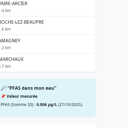
VAIRE-ARCIER
1.4 km
ROCHE-LEZ-BEAUPRE
1.6 km
AMAGNEY
2.2 km
MARCHAUX
3.7 km
🔎 “PFAS dans mon eau”
📌 Valeur mesurée
PFAS (Somme 20) :
0.006 µg/L
(27/10/2025).