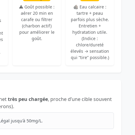
⚠️ Goût possible :
🪨 Eau calcaire :
aérer 20 min en
tartre + peau
carafe ou filtrer
parfois plus sèche.
s
(charbon actif)
Entretien +
pour améliorer le
hydratation utile.
nt
goût.
(Indice :
es
chlore/dureté
élevés → sensation
.
qui “tire” possible.)
inet
très peu chargée
, proche d’une cible souvent
erons).
Légal jusqu'à 50mg/L.