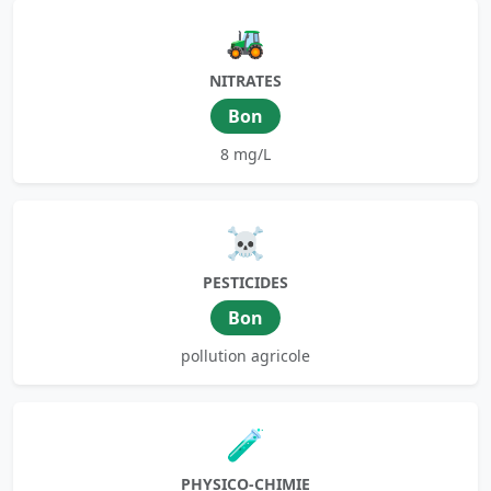
🚜
NITRATES
Bon
8 mg/L
☠️
PESTICIDES
Bon
pollution agricole
🧪
PHYSICO-CHIMIE