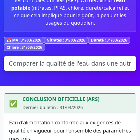
les contrôles officiels (ARS). On détaille ici l’
eau
potable
(nitrates, PFAS, chlore, dureté/calcaire) et
ce que cela implique pour le goût, la peau et les
usages du quotidien.
📅 MAJ 31/03/2026
Nitrates : 31/03/2026
Dureté : 31/03/2026
Chlore : 31/03/2026
CONCLUSION OFFICIELLE (ARS)
✅
Dernier bulletin : 31/03/2026
Eau d'alimentation conforme aux exigences de
qualité en vigueur pour l'ensemble des paramètres
mesurés.