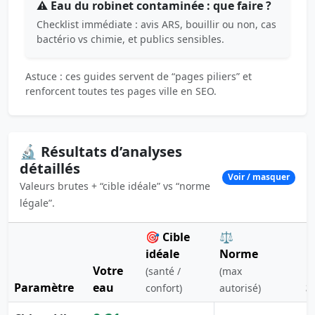
⚠️ Eau du robinet contaminée : que faire ?
Checklist immédiate : avis ARS, bouillir ou non, cas
bactério vs chimie, et publics sensibles.
Astuce : ces guides servent de “pages piliers” et
renforcent toutes tes pages ville en SEO.
🔬 Résultats d’analyses
détaillés
Voir / masquer
Valeurs brutes + “cible idéale” vs “norme
légale”.
🎯 Cible
⚖️
idéale
Norme
Votre
(santé /
(max
Paramètre
eau
S
confort)
autorisé)