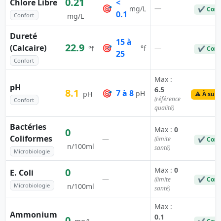
0.21
Chlore Libre
<
🎯
—
mg/L
✔ Conf
0.1
Confort
mg/L
Dureté
15 à
22.9
(Calcaire)
🎯
—
°f
°f
✔ Conf
25
Confort
Max :
pH
6.5
8.1
🎯
7 à 8
pH
pH
⚠️ À surv
(référence
Confort
qualité)
Bactéries
Max :
0
0
Coliformes
—
(limite
✔ Conf
n/100ml
santé)
Microbiologie
Max :
0
0
E. Coli
—
(limite
✔ Conf
Microbiologie
n/100ml
santé)
Max :
Ammonium
0.1
0
—