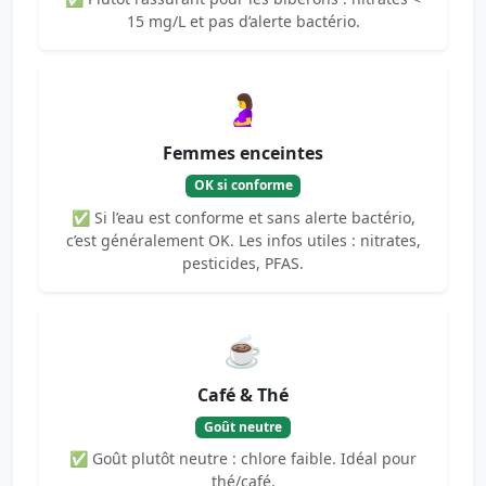
15 mg/L et pas d’alerte bactério.
🤰
Femmes enceintes
OK si conforme
✅ Si l’eau est conforme et sans alerte bactério,
c’est généralement OK. Les infos utiles : nitrates,
pesticides, PFAS.
☕
Café & Thé
Goût neutre
✅ Goût plutôt neutre : chlore faible. Idéal pour
thé/café.