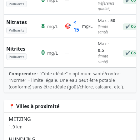
mg/L
✔ Conf
(référence
Polluants
qualité)
Max :
50
Nitrates
<
8
🎯
mg/L
mg/L
(limite
✔ Conf
15
Polluants
santé)
Max :
Nitrites
0.5
0
—
mg/L
✔ Conf
(limite
Polluants
santé)
Comprendre :
“Cible idéale” = optimum santé/confort.
“Norme” = limite légale. Une eau peut être potable
(conforme) sans être idéale (goût/chlore, calcaire, etc.).
📍 Villes à proximité
METZING
1.9 km
HUNDLING