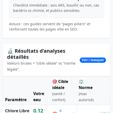
Checklist immédiate : avis ARS, bouillir ou non, cas
bactério vs chimie, et publics sensibles.
Astuce : ces guides servent de “pages piliers” et
renforcent toutes tes pages ville en SEO.
🔬 Résultats d’analyses
détaillés
Voir / masquer
Valeurs brutes + “cible idéale” vs “norme
légale”.
🎯 Cible
⚖️
idéale
Norme
Votre
(santé /
(max
Paramètre
eau
S
confort)
autorisé)
0.12
Chlore Libre
<