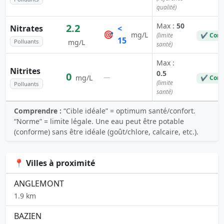
qualité)
Max :
50
2.2
Nitrates
<
🎯
mg/L
(limite
✔ Conf
15
Polluants
mg/L
santé)
Max :
Nitrites
0.5
0
—
mg/L
✔ Conf
(limite
Polluants
santé)
Comprendre :
“Cible idéale” = optimum santé/confort.
“Norme” = limite légale. Une eau peut être potable
(conforme) sans être idéale (goût/chlore, calcaire, etc.).
📍 Villes à proximité
ANGLEMONT
1.9 km
BAZIEN