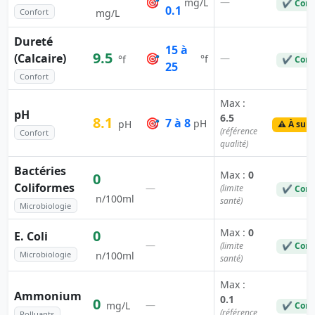
🎯
—
mg/L
✔ Conf
0.1
Confort
mg/L
Dureté
15 à
9.5
(Calcaire)
🎯
—
°f
°f
✔ Conf
25
Confort
Max :
pH
6.5
8.1
🎯
7 à 8
pH
pH
⚠️ À surv
(référence
Confort
qualité)
Bactéries
Max :
0
0
Coliformes
—
(limite
✔ Conf
n/100ml
santé)
Microbiologie
Max :
0
0
E. Coli
—
(limite
✔ Conf
Microbiologie
n/100ml
santé)
Max :
Ammonium
0.1
0
—
mg/L
✔ Conf
(référence
Polluants