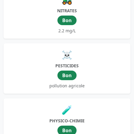
NITRATES
Bon
2.2 mg/L
☠️
PESTICIDES
Bon
pollution agricole
🧪
PHYSICO-CHIMIE
Bon