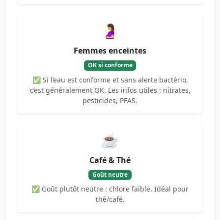
🤰
Femmes enceintes
OK si conforme
✅ Si l’eau est conforme et sans alerte bactério,
c’est généralement OK. Les infos utiles : nitrates,
pesticides, PFAS.
☕
Café & Thé
Goût neutre
✅ Goût plutôt neutre : chlore faible. Idéal pour
thé/café.