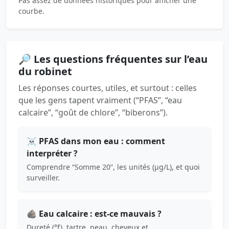
Pas assez de données historiques pour afficher une
courbe.
🔎 Les questions fréquentes sur l’eau
du robinet
Les réponses courtes, utiles, et surtout : celles
que les gens tapent vraiment (“PFAS”, “eau
calcaire”, “goût de chlore”, “biberons”).
☠️ PFAS dans mon eau : comment
interpréter ?
Comprendre “Somme 20”, les unités (µg/L), et quoi
surveiller.
🪨 Eau calcaire : est-ce mauvais ?
Dureté (°f), tartre, peau, cheveux et