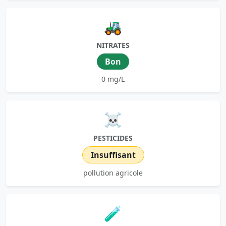
🚜
NITRATES
Bon
0 mg/L
☠️
PESTICIDES
Insuffisant
pollution agricole
🧪