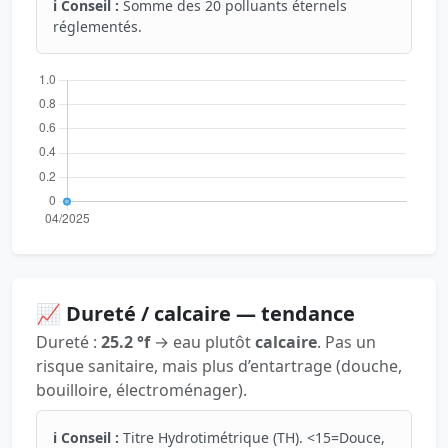
ℹ️ Conseil :
Somme des 20 polluants éternels
réglementés.
📈 Dureté / calcaire — tendance
Dureté :
25.2 °f
→ eau plutôt
calcaire
. Pas un
risque sanitaire, mais plus d’entartrage (douche,
bouilloire, électroménager).
ℹ️ Conseil :
Titre Hydrotimétrique (TH). <15=Douce,