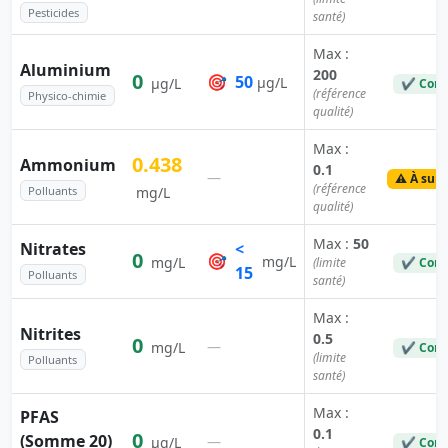
Pesticides
santé)
Max :
Aluminium
200
0
🎯
50
µg/L
µg/L
✔ Conf
(référence
Physico-chimie
qualité)
Max :
0.438
Ammonium
0.1
—
⚠️ À surv
(référence
Polluants
mg/L
qualité)
Max :
50
Nitrates
<
0
🎯
mg/L
mg/L
(limite
✔ Conf
15
Polluants
santé)
Max :
Nitrites
0.5
0
—
mg/L
✔ Conf
(limite
Polluants
santé)
Max :
PFAS
0.1
0
(Somme 20)
—
µg/L
✔ Conf