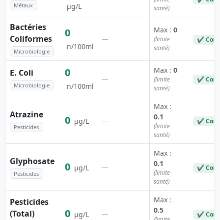
Métaux
µg/L
santé)
Bactéries
Max :
0
0
Coliformes
—
(limite
✔ Conf
n/100ml
santé)
Microbiologie
Max :
0
0
E. Coli
—
(limite
✔ Conf
Microbiologie
n/100ml
santé)
Max :
Atrazine
0.1
0
—
µg/L
✔ Conf
(limite
Pesticides
santé)
Max :
Glyphosate
0.1
0
—
µg/L
✔ Conf
(limite
Pesticides
santé)
Max :
Pesticides
0.5
0
(Total)
—
µg/L
✔ Conf
(limite