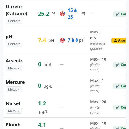
Dureté
15 à
25.2
(Calcaire)
🎯
—
°f
°f
✔ Conf
25
Confort
Max :
pH
6.5
7.4
🎯
7 à 8
pH
pH
⚠️ À surv
(référence
Confort
qualité)
Max :
10
Arsenic
0
—
µg/L
(limite
✔ Conf
Métaux
santé)
Max :
1
Mercure
0
—
µg/L
(limite
✔ Conf
Métaux
santé)
Max :
20
1.2
Nickel
—
(limite
✔ Conf
Métaux
µg/L
santé)
Max :
10
4.1
Plomb
—
(limite
✔ Conf