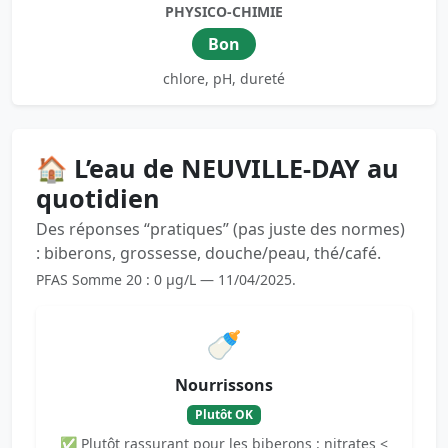
PHYSICO-CHIMIE
Bon
chlore, pH, dureté
🏠 L’eau de NEUVILLE-DAY au
quotidien
Des réponses “pratiques” (pas juste des normes)
: biberons, grossesse, douche/peau, thé/café.
PFAS Somme 20 : 0 µg/L — 11/04/2025.
🍼
Nourrissons
Plutôt OK
✅ Plutôt rassurant pour les biberons : nitrates <