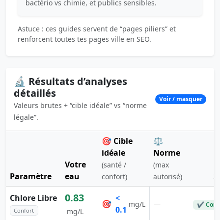
bactério vs chimie, et publics sensibles.
Astuce : ces guides servent de “pages piliers” et
renforcent toutes tes pages ville en SEO.
🔬 Résultats d’analyses
détaillés
Voir / masquer
Valeurs brutes + “cible idéale” vs “norme
légale”.
🎯 Cible
⚖️
idéale
Norme
Votre
(santé /
(max
Paramètre
eau
S
confort)
autorisé)
0.83
Chlore Libre
<
🎯
—
mg/L
✔ Conf
0.1
Confort
mg/L